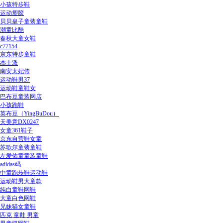
小孩特步鞋
运动塑胶
贝贝皇子童装童鞋
潮童比酷
春秋大童女鞋
c77154
京东特步童鞋
杰士派
南安太妃传
运动鞋男37
运动鞋童鞋女
巴布豆童装网店
小孩跑鞋
英布豆（YingBuDou）
天美意DX0247
女童361鞋子
京东自营鞋女童
苏歌尔童装童鞋
左爱佑童童装童鞋
adidas码
中童跑步鞋运动鞋
运动鞋男大童款
纯白童鞋网鞋
大童白色网鞋
兄妹猫女童鞋
匹克 童鞋 男童