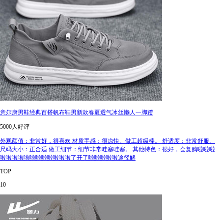
意尔康男鞋经典百搭帆布鞋男新款春夏透气冰丝懒人一脚蹬
5000人好评
外观颜值：非常好，很喜欢 材质手感：很凉快。做工超级棒。 舒适度：非常舒服。
尺码大小：正合适 做工细节：细节非常哇塞哇塞。 其他特色：很好，会复购啦啦啦
啦啦啦啦啦啦啦啦啦啦啦啦了开了啦啦啦啦啦途径解
TOP
10