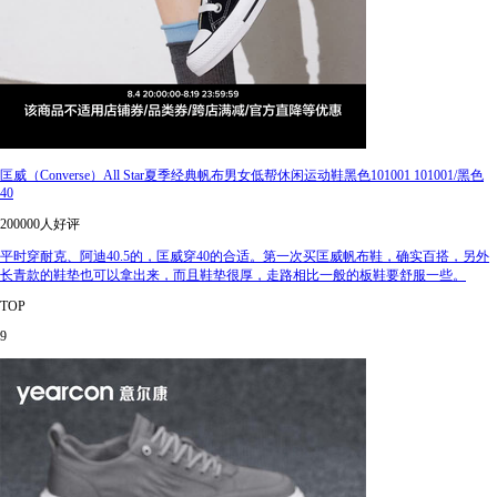
匡威（Converse）All Star夏季经典帆布男女低帮休闲运动鞋黑色101001 101001/黑色
40
200000人好评
平时穿耐克、阿迪40.5的，匡威穿40的合适。第一次买匡威帆布鞋，确实百搭，另外
长青款的鞋垫也可以拿出来，而且鞋垫很厚，走路相比一般的板鞋要舒服一些。
TOP
9