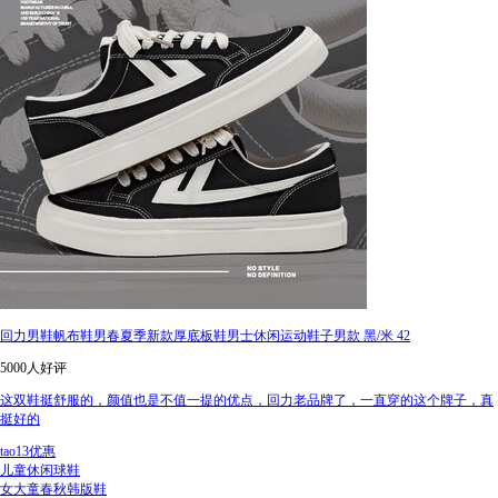
回力男鞋帆布鞋男春夏季新款厚底板鞋男士休闲运动鞋子男款 黑/米 42
5000人好评
这双鞋挺舒服的，颜值也是不值一提的优点，回力老品牌了，一直穿的这个牌子，真
挺好的
tao13优惠
儿童休闲球鞋
女大童春秋韩版鞋