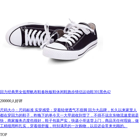
回力经典男女低帮帆布鞋春秋板鞋休闲鞋跑步情侣运动鞋391黑色42
200000人好评
尺码大小：尺码标准 实穿感受：穿着轻便透气不捂脚 回力大品牌，长久以来家里人
都在穿回力的鞋子，昨晚下的单今天一大早就收到货了，不得不说京东物流速度就是
快，商家服务态度也很好，鞋子包装严实，快递小哥送货上门，商品无任何瑕疵，做
工精细用料扎实，穿着很舒服，特别满意的一次购物，以后还会常来光顾的。
TOP