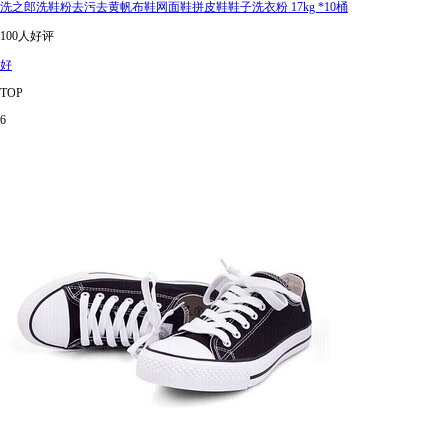
洗之郎洗鞋粉去污去黄帆布鞋网面鞋拼皮鞋鞋子洗衣粉 17kg *10桶
100人好评
好
TOP
6