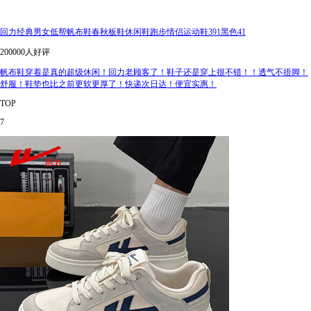
回力经典男女低帮帆布鞋春秋板鞋休闲鞋跑步情侣运动鞋391黑色41
200000人好评
帆布鞋穿着是真的超级休闲！回力老顾客了！鞋子还是穿上很不错！！透气不捂脚！
舒服！鞋垫也比之前更软更厚了！快递次日达！便宜实惠！
TOP
7