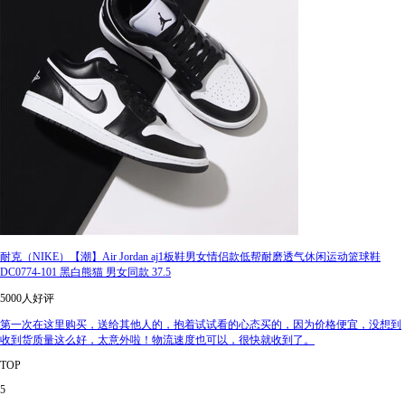
耐克（NIKE）【潮】Air Jordan aj1板鞋男女情侣款低帮耐磨透气休闲运动篮球鞋
DC0774-101 黑白熊猫 男女同款 37.5
5000人好评
第一次在这里购买，送给其他人的，抱着试试看的心态买的，因为价格便宜，没想到
收到货质量这么好，太意外啦！物流速度也可以，很快就收到了。
TOP
5