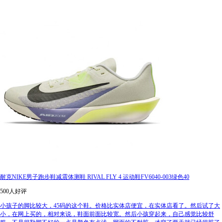
耐克NIKE男子跑步鞋减震体测鞋 RIVAL FLY 4 运动鞋FV6040-003绿色40
500人好评
小孩子的脚比较大，45码的这个鞋。价格比实体店便宜，在实体店看了。然后试了大
小，在网上买的，相对来说，鞋面前面比较宽。然后小孩穿起来，自己感觉比较舒