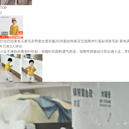
TOP
3
巴拉巴拉童装儿童毛衣男童女童衣服2026新款秋装宝宝假两件打底衫亲肤毛衫 黄色调003
¥
已有3人评论
小众不撞款的黄色针织衫，软糯针织面料透气舒适，假两件拼接设计层次感十足，罗