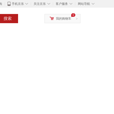
◇
◇
◇
◇
购
手机京东
关注京东
客户服务
网站导航
0
搜索
我的购物车
>