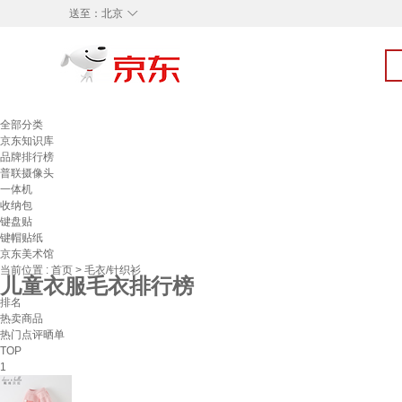
◇
送至：
北京
全部分类
京东知识库
品牌排行榜
普联摄像头
一体机
收纳包
键盘贴
键帽贴纸
京东美术馆
当前位置 :
首页
>
毛衣/针织衫
儿童衣服毛衣排行榜
排名
热卖商品
热门点评晒单
TOP
1