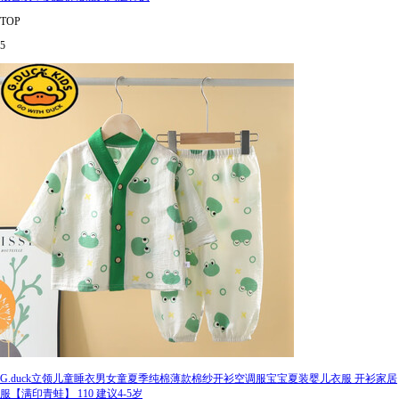
TOP
5
G.duck立领儿童睡衣男女童夏季纯棉薄款棉纱开衫空调服宝宝夏装婴儿衣服 开衫家居
服【满印青蛙】 110 建议4-5岁