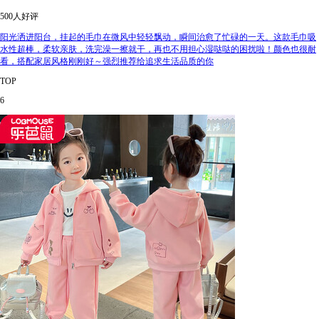
500人好评
阳光洒进阳台，挂起的毛巾在微风中轻轻飘动，瞬间治愈了忙碌的一天。这款毛巾吸
水性超棒，柔软亲肤，洗完澡一擦就干，再也不用担心湿哒哒的困扰啦！颜色也很耐
看，搭配家居风格刚刚好～强烈推荐给追求生活品质的你
TOP
6