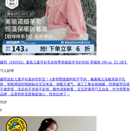
嫚熙（EMXEE）童装儿童开衫毛衣秋季美丽诺羊毛针织衫 草莓粉 100 cm 【2-3岁】
75人好评
嫚熙这款儿童开衫真的挖到宝！A类母婴级面料软乎乎的，像裹着云朵般亲肤不扎
肤，智能调温纱线能贴合宝宝体温，保暖又透气。做工工整走线细腻，经典版型百搭
不挑穿搭，洗后也不变形不起球。颜色清新耐看，宝宝穿著乖巧又自在，作为母婴老
品牌，品质和舒适度都超放心，性价比绝了～
TOP
9