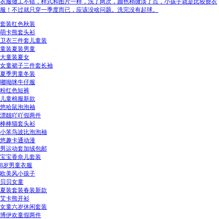
衣服做工不错，样式和图片一样，洗了两次，颜色稍微淡了点，小孩子就是比较费衣
服！不过就只穿一季度而已，应该没啥问题。洗完没有起球。
套装红色秋装
萌卡熊套头衫
卫衣三件套儿童装
童装夏装男童
大童装夏女
女童裙子三件套长袖
夏季男童冬装
嘟呦咪牛仔服
粉红色短裤
儿童棉服新款
悠哈鼠泡泡袖
漂靓吖吖假两件
棒棒猫套头衫
小笨鸟波比泡泡袖
悠趣卡通动漫
男运动套加绒包邮
宝宝香奈儿套装
8岁男童衣服
欧美风小孩子
贝贝女童
夏装套装春装新款
艾卡熊开衫
女童六岁休闲套装
博伊欢童假两件