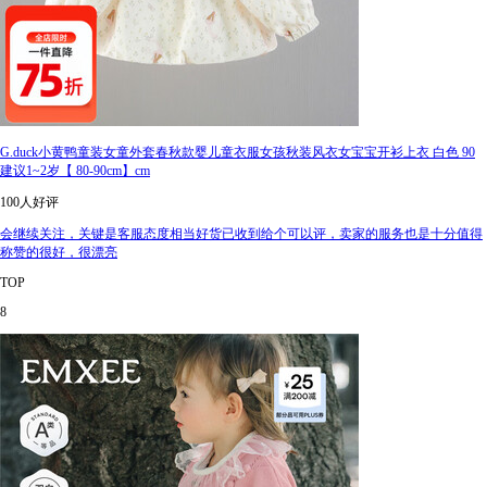
G.duck小黄鸭童装女童外套春秋款婴儿童衣服女孩秋装风衣女宝宝开衫上衣 白色 90
建议1~2岁【 80-90cm】cm
100人好评
会继续关注，关键是客服态度相当好货已收到给个可以评，卖家的服务也是十分值得
称赞的很好，很漂亮
TOP
8