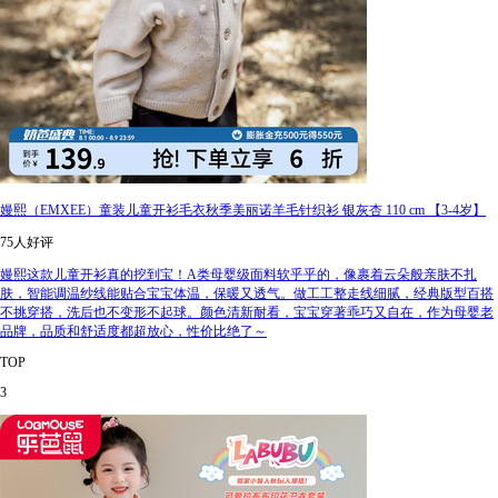
嫚熙（EMXEE）童装儿童开衫毛衣秋季美丽诺羊毛针织衫 银灰杏 110 cm 【3-4岁】
75人好评
嫚熙这款儿童开衫真的挖到宝！A类母婴级面料软乎乎的，像裹着云朵般亲肤不扎
肤，智能调温纱线能贴合宝宝体温，保暖又透气。做工工整走线细腻，经典版型百搭
不挑穿搭，洗后也不变形不起球。颜色清新耐看，宝宝穿著乖巧又自在，作为母婴老
品牌，品质和舒适度都超放心，性价比绝了～
TOP
3