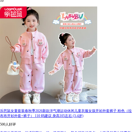
10
乐芭鼠女童套装春秋季2026新款洋气潮运动休闲儿童衣服女孩开衫外套裤子 粉色（拉
布布开衫外套+裤子） 110 码建议 身高105左右 (3-4岁)
500人好评