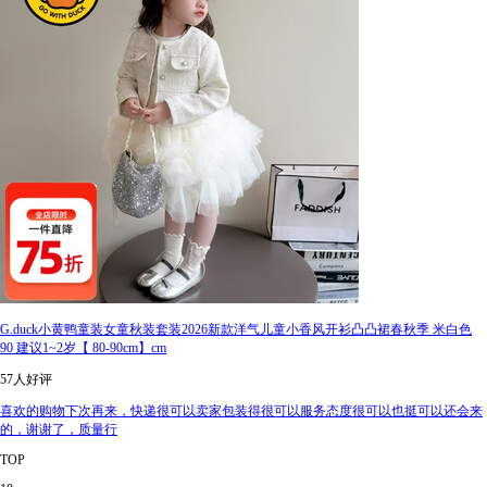
G.duck小黄鸭童装女童秋装套装2026新款洋气儿童小香风开衫凸凸裙春秋季 米白色
90 建议1~2岁【 80-90cm】cm
57人好评
喜欢的购物下次再来，快递很可以卖家包装得很可以服务态度很可以也挺可以还会来
的，谢谢了，质量行
TOP