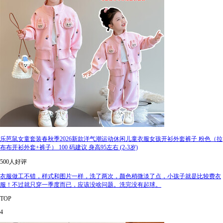
乐芭鼠女童套装春秋季2026新款洋气潮运动休闲儿童衣服女孩开衫外套裤子 粉色（拉
布布开衫外套+裤子） 100 码建议 身高95左右 (2-3岁)
500人好评
衣服做工不错，样式和图片一样，洗了两次，颜色稍微淡了点，小孩子就是比较费衣
服！不过就只穿一季度而已，应该没啥问题。洗完没有起球。
TOP
4