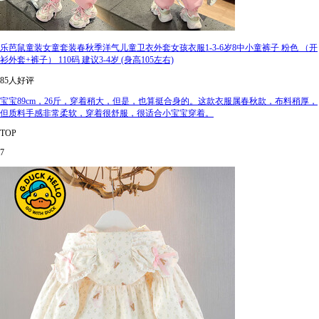
乐芭鼠童装女童套装春秋季洋气儿童卫衣外套女孩衣服1-3-6岁8中小童裤子 粉色 （开
衫外套+裤子） 110码 建议3-4岁 (身高105左右)
85人好评
宝宝89cm，26斤，穿着稍大，但是，也算挺合身的。这款衣服属春秋款，布料稍厚，
但质料手感非常柔软，穿着很舒服，很适合小宝宝穿着。
TOP
7