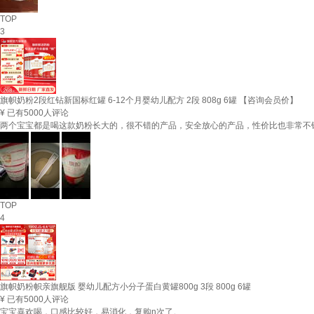
TOP
3
旗帜奶粉2段红钻新国标红罐 6-12个月婴幼儿配方 2段 808g 6罐 【咨询会员价】
¥
已有5000人评论
两个宝宝都是喝这款奶粉长大的，很不错的产品，安全放心的产品，性价比也非常不
TOP
4
旗帜奶粉帜亲旗舰版 婴幼儿配方小分子蛋白黄罐800g 3段 800g 6罐
¥
已有5000人评论
宝宝喜欢喝，口感比较好，易消化，复购n次了。