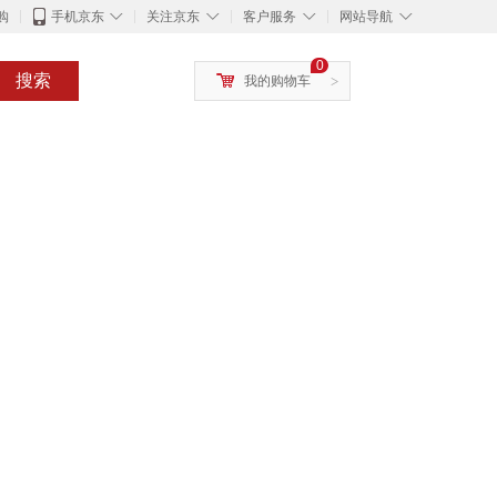
◇
◇
◇
◇
购
手机京东
关注京东
客户服务
网站导航
0
搜索
我的购物车
>