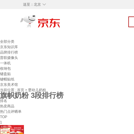
◇
送至：
北京
全部分类
京东知识库
品牌排行榜
普联摄像头
一体机
收纳包
键盘贴
键帽贴纸
京东美术馆
当前位置 :
首页
>
婴幼儿奶粉
旗帜奶粉 3段排行榜
排名
热卖商品
热门点评晒单
TOP
1