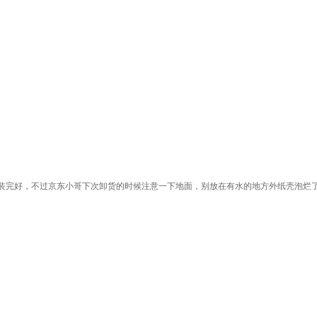
装完好，不过京东小哥下次卸货的时候注意一下地面，别放在有水的地方外纸壳泡烂了