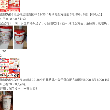
旗帜奶粉3段红钻红罐新国标 12-36个月幼儿配方罐装 3段 808g 6罐 【扫6兑1】
¥
已有10000人评论
宝宝喝了一周，明显精神头足了，小脸也红润了些～ 冲泡超方便，溶解快，没结块，他每
TOP
2
旗帜奶粉3段帜亲旗舰版 12-36个月婴幼儿小分子蛋白配方新国标800g 3段 800g 1罐
¥
已有20000人评论
好用，喝了多次，一直在回购