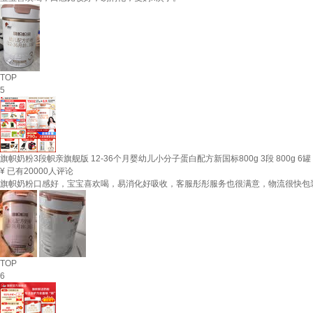
TOP
5
旗帜奶粉3段帜亲旗舰版 12-36个月婴幼儿小分子蛋白配方新国标800g 3段 800g 6罐
¥
已有20000人评论
旗帜奶粉口感好，宝宝喜欢喝，易消化好吸收，客服彤彤服务也很满意，物流很快包
TOP
6