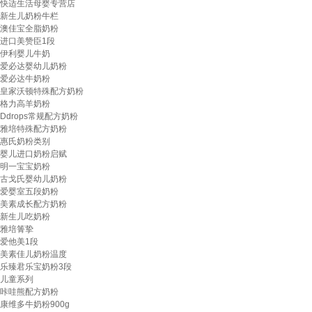
快适生活母婴专营店
新生儿奶粉牛栏
澳佳宝全脂奶粉
进口美赞臣1段
伊利婴儿牛奶
爱必达婴幼儿奶粉
爱必达牛奶粉
皇家沃顿特殊配方奶粉
格力高羊奶粉
Ddrops常规配方奶粉
雅培特殊配方奶粉
惠氏奶粉类别
婴儿进口奶粉启赋
明一宝宝奶粉
古戈氏婴幼儿奶粉
爱婴室五段奶粉
美素成长配方奶粉
新生儿吃奶粉
雅培箐挚
爱他美1段
美素佳儿奶粉温度
乐臻君乐宝奶粉3段
儿童系列
咔哇熊配方奶粉
康维多牛奶粉900g