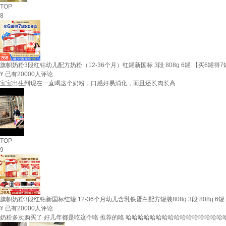
TOP
8
旗帜奶粉3段红钻幼儿配方奶粉（12-36个月）红罐新国标 3段 808g 6罐 【买6罐得7
¥
已有20000人评论
宝宝出生到现在一直喝这个奶粉，口感好易消化，而且还长肉长高
TOP
9
旗帜奶粉3段红钻新国标红罐 12-36个月幼儿含乳铁蛋白配方罐装808g 3段 808g 6
¥
已有20000人评论
奶粉多次购买了 好几年都是吃这个咯 推荐的咯 哈哈哈哈哈哈哈哈哈哈哈哈哈哈哈哈