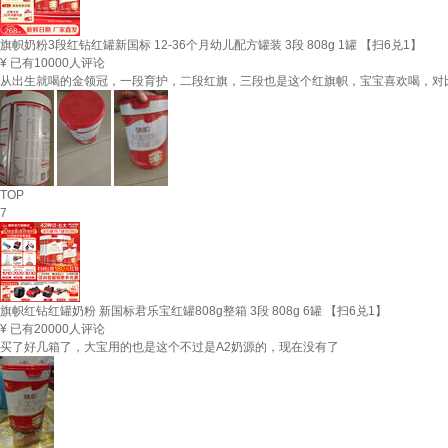
旗帜奶粉3段红钻红罐新国标 12-36个月幼儿配方罐装 3段 808g 1罐 【扫6兑1】
¥
已有10000人评论
从出生就喝的金领冠，一段育护，二段红旗，三段也是这个红旗帜，宝宝喜欢喝，对
TOP
7
旗帜红钻红罐奶粉 新国标君乐宝红罐808g整箱 3段 808g 6罐 【扫6兑1】
¥
已有20000人评论
买了好几箱了，大宝用的也是这个不过是A2奶源的，现在没有了