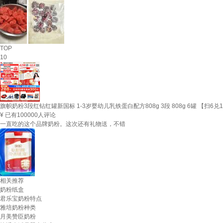
TOP
10
旗帜奶粉3段红钻红罐新国标 1-3岁婴幼儿乳铁蛋白配方808g 3段 808g 6罐 【扫6兑
¥
已有100000人评论
一直吃的这个品牌奶粉。这次还有礼物送，不错
相关推荐
奶粉纸盒
君乐宝奶粉特点
雅培奶粉种类
月美赞臣奶粉