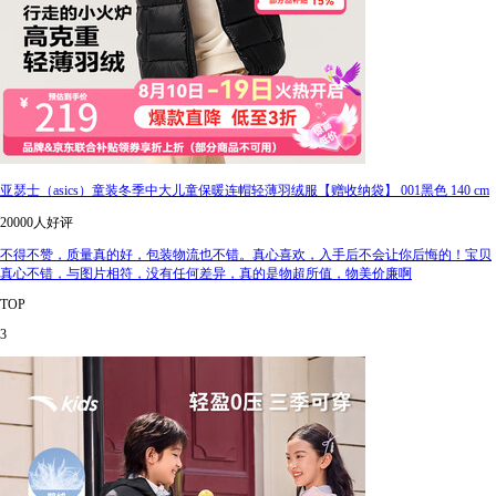
亚瑟士（asics）童装冬季中大儿童保暖连帽轻薄羽绒服【赠收纳袋】 001黑色 140 cm
20000人好评
不得不赞，质量真的好，包装物流也不错。真心喜欢，入手后不会让你后悔的！宝贝
真心不错，与图片相符，没有任何差异，真的是物超所值，物美价廉啊
TOP
3