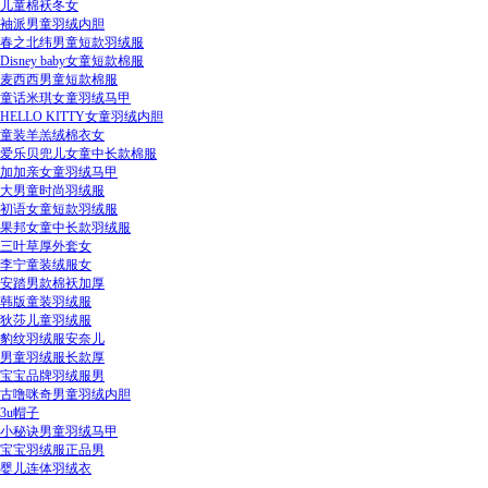
儿童棉袄冬女
袖派男童羽绒内胆
春之北纬男童短款羽绒服
Disney baby女童短款棉服
麦西西男童短款棉服
童话米琪女童羽绒马甲
HELLO KITTY女童羽绒内胆
童装羊羔绒棉衣女
爱乐贝兜儿女童中长款棉服
加加亲女童羽绒马甲
大男童时尚羽绒服
初语女童短款羽绒服
果邦女童中长款羽绒服
三叶草厚外套女
李宁童装绒服女
安踏男款棉袄加厚
韩版童装羽绒服
狄莎儿童羽绒服
豹纹羽绒服安奈儿
男童羽绒服长款厚
宝宝品牌羽绒服男
古噜咪奇男童羽绒内胆
3u帽子
小秘诀男童羽绒马甲
宝宝羽绒服正品男
婴儿连体羽绒衣