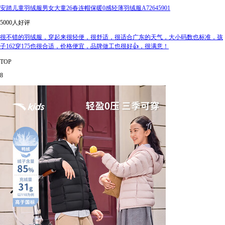
安踏儿童羽绒服男女大童26春连帽保暖0感轻薄羽绒服A72645901
5000人好评
很不错的羽绒服，穿起来很轻便，很舒适，很适合广东的天气，大小码数也标准，孩
子162穿175也很合适，价格便宜，品牌做工也很好👍，很满意！
TOP
8