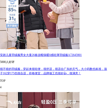
安踏儿童羽绒服男女大童26春连帽保暖0感轻薄羽绒服A72645901
5000人好评
很不错的羽绒服，穿起来很轻便，很舒适，很适合广东的天气，大小码数也标准，孩
子162穿175也很合适，价格便宜，品牌做工也很好👍，很满意！
TOP
4