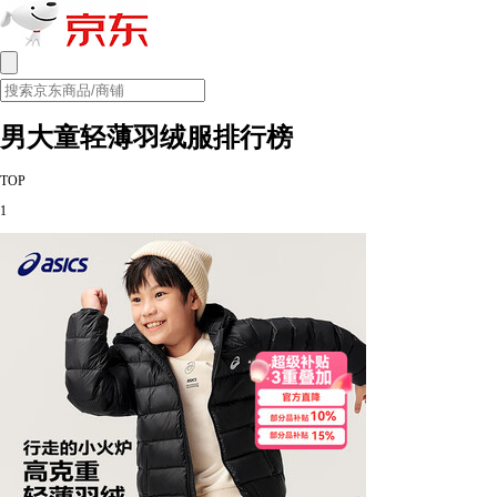
男大童轻薄羽绒服排行榜
TOP
1