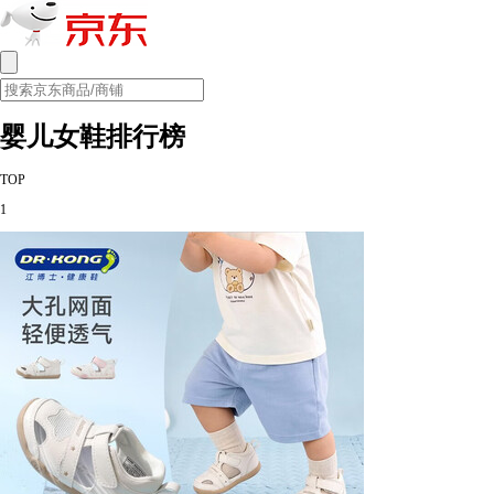
婴儿女鞋排行榜
TOP
1