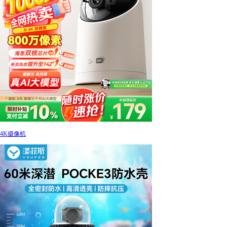
4K摄像机