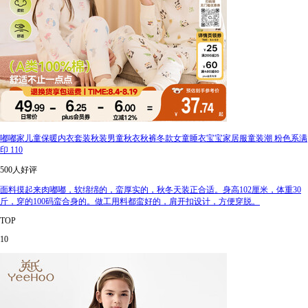
嘟嘟家儿童保暖内衣套装秋装男童秋衣秋裤冬款女童睡衣宝宝家居服童装潮 粉色系满
印 110
500人好评
面料摸起来肉嘟嘟，软绵绵的，蛮厚实的，秋冬天装正合适。身高102厘米，体重30
斤，穿的100码蛮合身的。做工用料都蛮好的，肩开扣设计，方便穿脱。
TOP
10