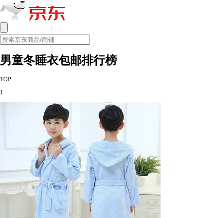
男童冬睡衣包邮排行榜
TOP
1