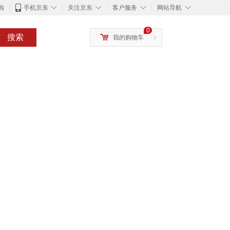
◇
◇
◇
◇
购
手机京东
关注京东
客户服务
网站导航
0
搜索
我的购物车
>