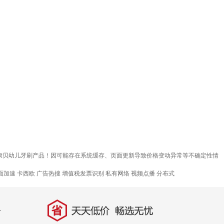
质康贝幼儿牙刷产品！因可能存在系统缓存、页面更新导致价格变动异常等不确定性情
面加速
卡西欧
广告热搜
增值税发票识别
私有网络
视频点播
分布式
省
天天低价，畅选无忧