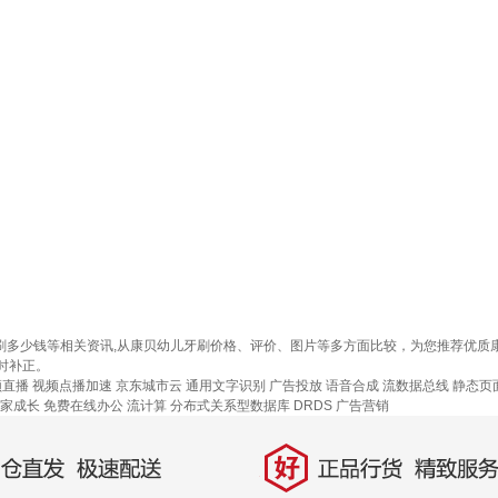
牙刷多少钱等相关资讯,从康贝幼儿牙刷价格、评价、图片等多方面比较，为您推荐优
时补正。
频直播
视频点播加速
京东城市云
通用文字识别
广告投放
语音合成
流数据总线
静态页
家成长
免费在线办公
流计算
分布式关系型数据库 DRDS
广告营销
好
直发，极速配送
正品行货，精致服务