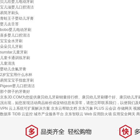
贝儿欣婴儿电动牙刷
宝儿滋婴儿口腔清洁
易简牙刷头
青蛙王子婴幼儿牙膏
婴儿去舌苔
bobo婴儿电动牙刷
喜多婴儿口腔清洁
宝宝金水牙刷
朵朵贝儿牙刷
sunstar儿童牙刷
儿童卡通训练牙刷
儿童清洗
婴幼儿含氟牙膏
2岁宝宝用什么水杯
易简宝宝手指套牙刷
Pigeon婴儿口腔清洁
那个牌子的牙膏好
京东JD.COM为您提供康贝幼儿牙刷销量排行榜、康贝幼儿牙刷哪个好、康贝幼儿
况出现，如您发现活动商品标价或促销信息有异常，请您立即联系我们，以便我们及
VPN
云上系统可扩展解决方案
京东云帮助文档
京东万象
PLUS 云会议
存储网关
视
数据库 TiDB
云监控
城市产业服务平台
京东智联云
Web 应用防火墙
应用安全网关
商
多
快
品类齐全，轻松购物
多仓