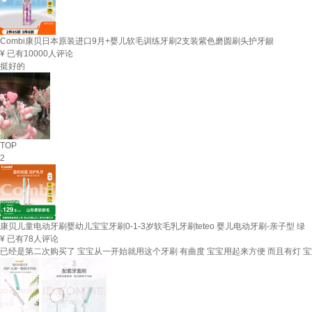
Combi康贝日本原装进口9月+婴儿软毛训练牙刷2支装紫色磨圆刷头护牙龈
¥
已有10000人评论
挺好的
TOP
2
康贝儿童电动牙刷婴幼儿宝宝牙刷0-1-3岁软毛乳牙刷teteo 婴儿电动牙刷-亲子型 绿
¥
已有78人评论
已经是第二次购买了 宝宝从一开始就用这个牙刷 有曲度 宝宝用起来方便 而且有灯 