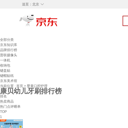
◇
送至：
北京
全部分类
京东知识库
品牌排行榜
普联摄像头
一体机
收纳包
键盘贴
键帽贴纸
京东美术馆
当前位置 :
首页
>
婴童口腔护理
康贝幼儿牙刷排行榜
排名
热卖商品
热门点评晒单
TOP
1