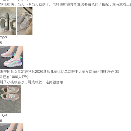
物流很快，当天下单当天就到了。老师临时通知毕业照要白色鞋子搭配，立马就看上
TOP
5
李宁同款女童凉鞋秋款2026新款儿童运动单网鞋中大童女网面休闲鞋 粉色 35
¥
已有1000人评论
鞋子小孩很喜欢，鞋底很软，走路很舒服
TOP
6