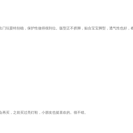
出门玩耍特别稳，保护性做得很到位。版型正不挤脚，贴合宝宝脚型，透气性也好，
会再买，之前买过亮灯鞋，小朋友也挺喜欢的。很不错。