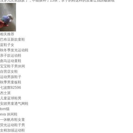
没穿几次就脱胶了，不能换补了15块，李宁的鞋这样的质量让我跌破眼镜
相关推荐
巴布豆新款童鞋
蓝鞋子女
秋冬季发光运动鞋
亲子款运动鞋
彪马运动童鞋
宝宝鞋子男休闲
自营店女鞋
运动男孩鞋子
秋季男童板鞋
七波辉82596
杰士派
儿童蓝球鞋男
安踏男童透气网鞋
tom猫
eva 休闲鞋
一休帆布鞋女童
荧光运动鞋子男
女棉加绒运动鞋