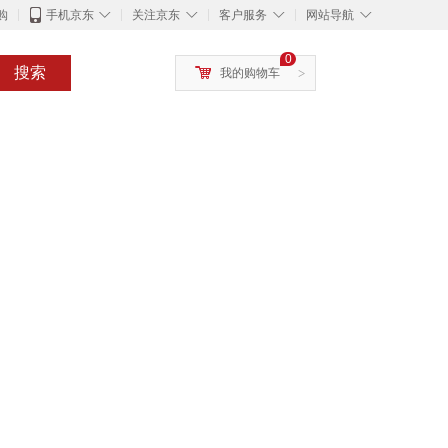
◇
◇
◇
◇
购
手机京东
关注京东
客户服务
网站导航
0
搜索
我的购物车
>