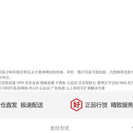
女鞋多少钱等相关资讯,从大童单网女鞋价格、评价、图片等多方面比较，为您推荐优
时补正。
态页面加速
VPN
语音合成
视频直播
卡西欧
云监控
京东智联云
通用文字识别
Web 
 DRDS
私有网络
PLUS 云会议
广告热搜
云上系统可扩展解决方案
好
直发，极速配送
正品行货，精致服务
支付方式