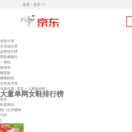
◇
送至：
北京
全部分类
京东知识库
品牌排行榜
普联摄像头
一体机
收纳包
键盘贴
键帽贴纸
京东美术馆
当前位置 :
首页
>
儿童跑步鞋
大童单网女鞋排行榜
排名
热卖商品
热门点评晒单
TOP
1