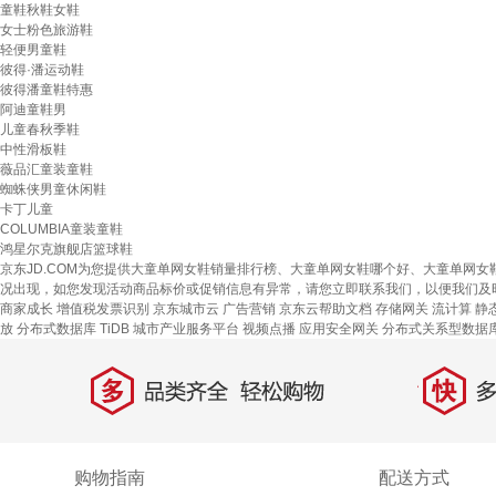
童鞋秋鞋女鞋
女士粉色旅游鞋
轻便男童鞋
彼得·潘运动鞋
彼得潘童鞋特惠
阿迪童鞋男
儿童春秋季鞋
中性滑板鞋
薇品汇童装童鞋
蜘蛛侠男童休闲鞋
卡丁儿童
COLUMBIA童装童鞋
鸿星尔克旗舰店篮球鞋
京东JD.COM为您提供大童单网女鞋销量排行榜、大童单网女鞋哪个好、大童单网
况出现，如您发现活动商品标价或促销信息有异常，请您立即联系我们，以便我们及
商家成长
增值税发票识别
京东城市云
广告营销
京东云帮助文档
存储网关
流计算
静
放
分布式数据库 TiDB
城市产业服务平台
视频点播
应用安全网关
分布式关系型数据库
多
快
品类齐全，轻松购物
多仓
购物指南
配送方式