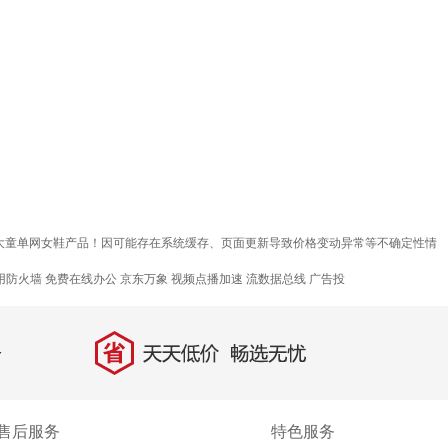
质大童单网女鞋产品！因可能存在系统缓存、页面更新导致价格变动异常等不确定性情
应用防火墙
免费在线办公
京东万象
视频点播加速
流数据总线
广告投
省
天天低价，畅选无忧
售后服务
特色服务