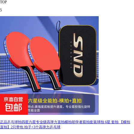
TOP
5
正品乒乓球拍四星六星专业级高弹力直拍横拍初学者双拍套装球拍 6星 套拍 【横拍
直拍】2只带包 拍子+3个高弹力乒乓球