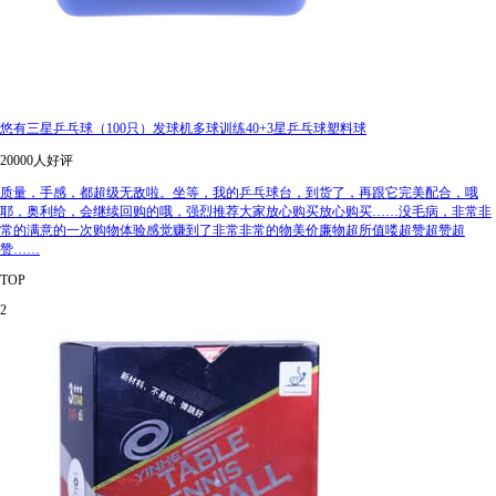
悠有三星乒乓球（100只）发球机多球训练40+3星乒乓球塑料球
20000人好评
质量，手感，都超级无敌啦。坐等，我的乒乓球台，到货了，再跟它完美配合，哦
耶，奥利给，会继续回购的哦，强烈推荐大家放心购买放心购买……没毛病，非常非
常的满意的一次购物体验感觉赚到了非常非常的物美价廉物超所值喽超赞超赞超
赞……
TOP
2