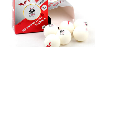
银河（YINHE） 银河乒乓球三星球新材料40+大球铂力塑料训练比赛用3星无缝3星球
三星级 6只 WTT赛事/有缝球
5000人好评
银河铂力三星乒乓球收到了！老品牌质量好一直在用
TOP
10