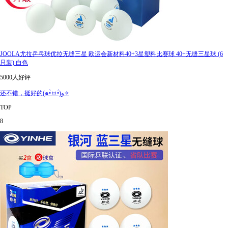
JOOLA尤拉乒乓球优拉无缝三星 欧运会新材料40+3星塑料比赛球 40+无缝三星球 (6
只装) 白色
5000人好评
还不错，挺好的(๑•̀ㅂ•́)و✧
TOP
8