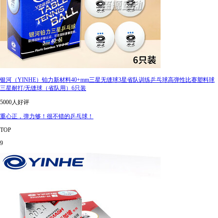
银河（YINHE）铂力新材料40+mm三星无缝球3星省队训练乒乓球高弹性比赛塑料球
三星耐打/无缝球（省队用）6只装
5000人好评
重心正，弹力够！很不错的乒乓球！
TOP
9