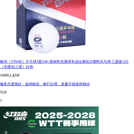
银河（YINHE）乒乓球3星S40+新材料无缝球专业比赛铂力塑料兵乓球 三星级 6只
（无缝/红三星）白色
10000人好评
服务态度很好，值得购买，耐打好用，质量不错值得相信
TOP
3