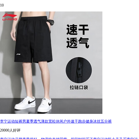
10
李宁运动短裤男夏季透气薄款宽松休闲户外速干跑步健身冰丝五分裤
20000人好评