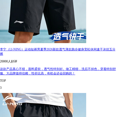
李宁（LI-NING）运动短裤男夏季2026新款透气薄款跑步健身宽松休闲速干冰丝五分
裤
20000人好评
这款产品真心不错，面料柔软，透气性特别好。做工精细，洗后不掉色，穿着特别舒
服。大品牌值得信赖，性价比高，有机会还会回购的！
TOP
3