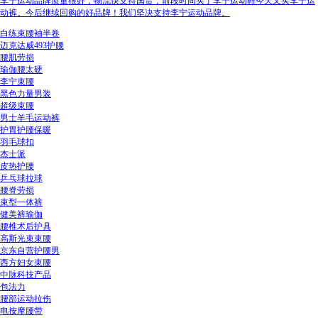
李宁运动品牌质量很好，物流快支持国货，前段时间买了李宁运动鞋今天又买李宁运
动裤。今后继续回购的好品牌！我们坚决支持李宁运动品牌。
白练束腰袖半卷
迈克达威493护腰
腰肌劳损
瑜伽腰太硬
李宁束腰
黑色力量男装
超级束腰
男士羊毛运动裤
护胃护腰保暖
羽毛球扣
杰士派
皮热护腰
乒乓球拉球
腰脊劳损
束型一体裤
健美裤瑜伽
腰椎术后护具
高斯光束束腰
京东自营护腰男
西方妇女束腰
中脉科技产品
包法力
腰部运动拉伤
电按摩腰带