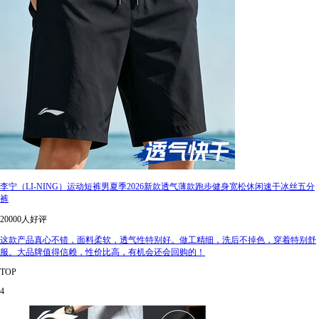
李宁（LI-NING）运动短裤男夏季2026新款透气薄款跑步健身宽松休闲速干冰丝五分
裤
20000人好评
这款产品真心不错，面料柔软，透气性特别好。做工精细，洗后不掉色，穿着特别舒
服。大品牌值得信赖，性价比高，有机会还会回购的！
TOP
4