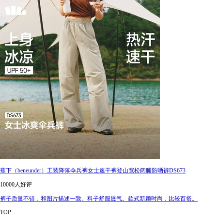
蕉下（beneunder）工装降落伞兵裤女士速干裤登山宽松阔腿防晒裤DS673
10000人好评
裤子质量不错，和图片描述一致。料子舒服透气。款式新颖时尚，比较百搭。
TOP