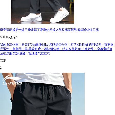
李宁运动裤男士速干跑步裤子夏季休闲裤冰丝长裤直筒男裤篮球训练卫裤
50000人好评
我的身高体重：身高176cm体重83kg 尺码是否合适：买的xl刚刚好 面料类型：面料微
弹透气，薄薄的一层 柔软程度：很软很轻便，摸起来很舒服 上身效果：穿着宽松舒
适很舒服 实穿感受：轻便透气杠杠滴
TOP
2