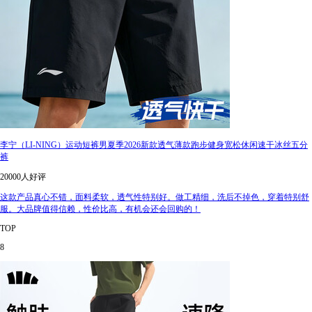
李宁（LI-NING）运动短裤男夏季2026新款透气薄款跑步健身宽松休闲速干冰丝五分
裤
20000人好评
这款产品真心不错，面料柔软，透气性特别好。做工精细，洗后不掉色，穿着特别舒
服。大品牌值得信赖，性价比高，有机会还会回购的！
TOP
8