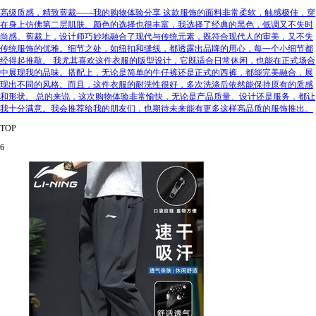
高级质感，精致剪裁——我的购物体验分享 这款服饰的面料非常柔软，触感极佳，穿
在身上仿佛第二层肌肤。颜色的选择也很丰富，我选择了经典的黑色，低调又不失时
尚感。剪裁上，设计师巧妙地融合了现代与传统元素，既符合现代人的审美，又不失
传统服饰的优雅。细节之处，如纽扣和缝线，都透露出品牌的用心，每一个小细节都
经得起推敲。 我尤其喜欢这件衣服的版型设计，它既适合日常休闲，也能在正式场合
中展现我的品味。搭配上，无论是简单的牛仔裤还是正式的西裤，都能完美融合，展
现出不同的风格。而且，这件衣服的耐洗性很好，多次洗涤后依然能保持原有的质感
和形状。 总的来说，这次购物体验非常愉快，无论是产品质量、设计还是服务，都让
我十分满意。我会推荐给我的朋友们，也期待未来能有更多这样高品质的服饰推出。
TOP
6