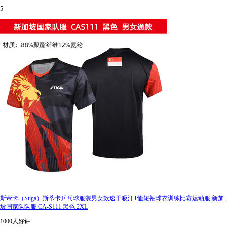
5
斯帝卡（Stiga）斯蒂卡乒乓球服装男女款速干吸汗T恤短袖球衣训练比赛运动服 新加
坡国家队队服 CA-S111 黑色 2XL
1000人好评