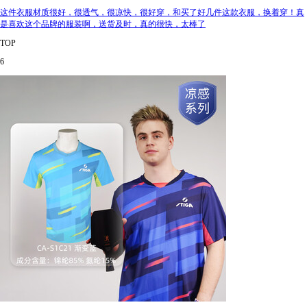
这件衣服材质很好，很透气，很凉快，很好穿，和买了好几件这款衣服，换着穿！真
是喜欢这个品牌的服装啊，送货及时，真的很快，太棒了
TOP
6