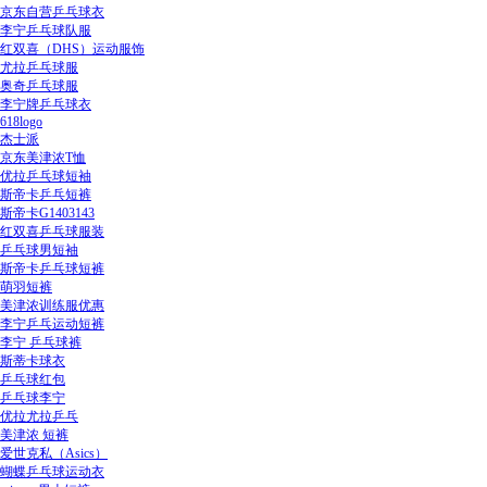
京东自营乒乓球衣
李宁乒乓球队服
红双喜（DHS）运动服饰
尤拉乒乓球服
奥奇乒乓球服
李宁牌乒乓球衣
618logo
杰士派
京东美津浓T恤
优拉乒乓球短袖
斯帝卡乒乓短裤
斯帝卡G1403143
红双喜乒乓球服装
乒乓球男短袖
斯帝卡乒乓球短裤
萌羽短裤
美津浓训练服优惠
李宁乒乓运动短裤
李宁 乒乓球裤
斯蒂卡球衣
乒乓球红包
乒乓球李宁
优拉尤拉乒乓
美津浓 短裤
爱世克私（Asics）
蝴蝶乒乓球运动衣