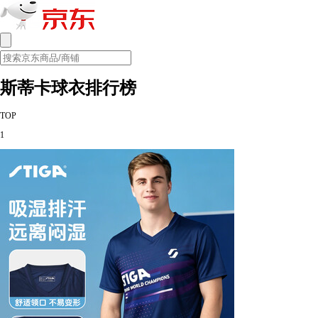
斯蒂卡球衣排行榜
TOP
1