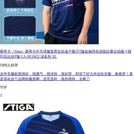
斯帝卡（Stiga）斯蒂卡乒乓球服装男女款速干吸汗T恤短袖球衣训练比赛运动服 V领
印花运动T恤 CA-HC0422 深蓝色 XL
1000人好评
这件衣服材质很好，很透气，很凉快，很好穿，和买了好几件这款衣服，换着穿！真
是喜欢这个品牌的服装啊，送货及时，真的很快，太棒了
TOP
3