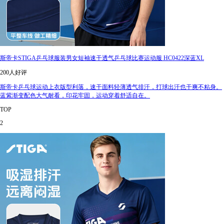
斯帝卡STIGA乒乓球服装男女短袖速干透气乒乓球比赛运动服 HC0422深蓝XL
200人好评
斯帝卡乒乓球运动上衣版型利落，速干面料轻薄透气排汗，打球出汗也干爽不粘身。
蓝紫渐变配色大气耐看，印花牢固，运动穿着舒适自在。
TOP
2