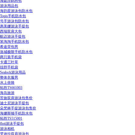
海妮莎斜跨包
游泳用品包
海韵星游泳包防水包
Topis手机防水包
号手游泳包防水包
惠美娜游泳手提包
西瑞双肩大包
航迈游泳手提包
笨淘淘手机防水包
希途背包男
洛城极限手机防水包
两只装手机袋
卡通三叶草
挂脖手机袋
Sealock游泳用品
整体衣服男
水上坐骑
拓胜TS661003
海岛旅游
苦旅双肩游泳包售价
迪士尼游泳手提包
朵梵林手提游泳包售价
海娜斯顿手机防水包
拓胜TS515001
floti游泳手提包
游泳相机
梵迪拉双肩游泳包