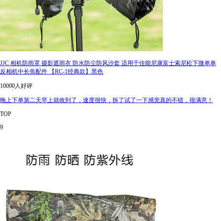
JJC 相机防雨罩 摄影遮雨衣 防水防尘防风沙套 适用于佳能尼康富士索尼松下微单单
反相机中长焦配件 【RC-1经典款】黑色
10000人好评
晚上下单第二天早上就收到了，速度很快，拆了试了一下感觉真的不错，很满意！
TOP
9