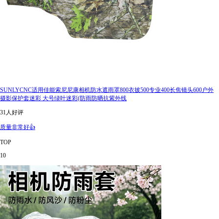
SUNLYCNC适用佳能索尼尼康相机防水遮雨罩800衣披500专业400长焦镜头600户外
摄影保护套迷彩 大号绿叶迷彩(防雨防晒抗紫外线
31人好评
质量非常好👍
TOP
10