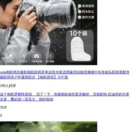
oein相机雨衣摄影相机防雨罩单反防水套适用索尼佳能尼康微中长焦镜头防雨罩配件
摄影雨衣户外遮雨防沙 【相机雨衣】10个装
100人好评
这个相机罩韧性很强， 试了一下，包着相机操控是灵敏的，没啥影响 比油布的方便
太多，叠起就一丢丢大，很好收纳
TOP
4