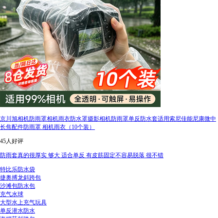
京川旭相机防雨罩相机雨衣防水罩摄影相机防雨罩单反防水套适用索尼佳能尼康微中
长焦配件防雨罩 相机雨衣（10个装）
45人好评
防雨套真的很厚实 够大 适合单反 有皮筋固定不容易脱落 很不错
特比乐防水袋
捷奥搏龙斜跨包
沙滩包防水包
充气水球
大型水上充气玩具
单反潜水防水