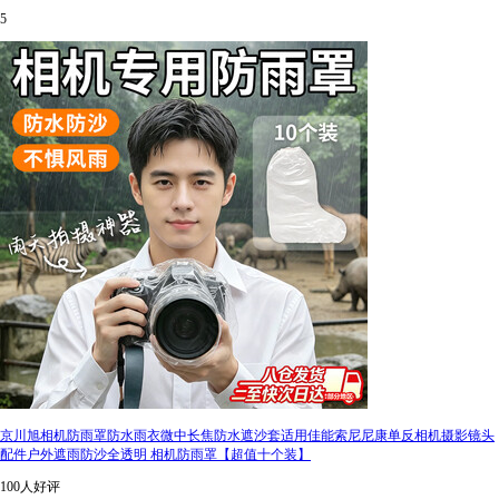
5
京川旭相机防雨罩防水雨衣微中长焦防水遮沙套适用佳能索尼尼康单反相机摄影镜头
配件户外遮雨防沙全透明 相机防雨罩【超值十个装】
100人好评