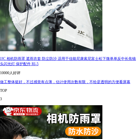
JJC 相机防雨罩 遮雨衣套 防尘防沙 适用于佳能尼康索尼富士松下微单单反中长焦镜
头闪光灯 保护配件 RI-5
10000人好评
做工整体挺好，不过感觉有点薄，估计使用次数有限，不给是透明的方便看屏幕
TOP
3