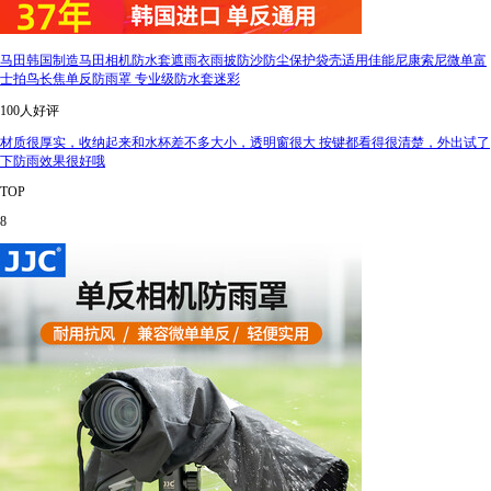
马田韩国制造马田相机防水套遮雨衣雨披防沙防尘保护袋壳适用佳能尼康索尼微单富
士拍鸟长焦单反防雨罩 专业级防水套迷彩
100人好评
材质很厚实，收纳起来和水杯差不多大小，透明窗很大 按键都看得很清楚，外出试了
下防雨效果很好哦
TOP
8