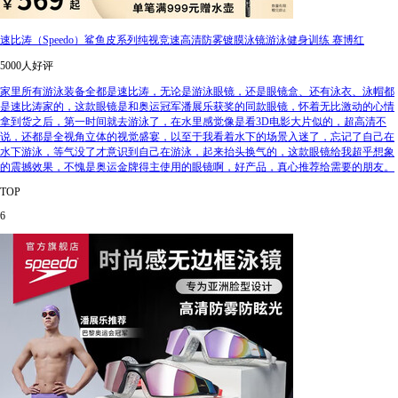
速比涛（Speedo）鲨鱼皮系列纯视竞速高清防雾镀膜泳镜游泳健身训练 赛博红
5000人好评
家里所有游泳装备全都是速比涛，无论是游泳眼镜，还是眼镜盒、还有泳衣、泳帽都
是速比涛家的，这款眼镜是和奥运冠军潘展乐获奖的同款眼镜，怀着无比激动的心情
拿到货之后，第一时间就去游泳了，在水里感觉像是看3D电影大片似的，超高清不
说，还都是全视角立体的视觉盛宴，以至于我看着水下的场景入迷了，忘记了自己在
水下游泳，等气没了才意识到自己在游泳，起来抬头换气的，这款眼镜给我超乎想象
的震撼效果，不愧是奥运金牌得主使用的眼镜啊，好产品，真心推荐给需要的朋友。
TOP
6