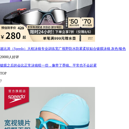
速比涛（Speedo）大框泳镜专业训练宽广视野防水防雾柔软贴合镀膜泳镜 灰色/银色
20000人好评
镀膜之后的会比正常泳镜暗一些，像带了墨镜。平常也不会起雾
TOP
7