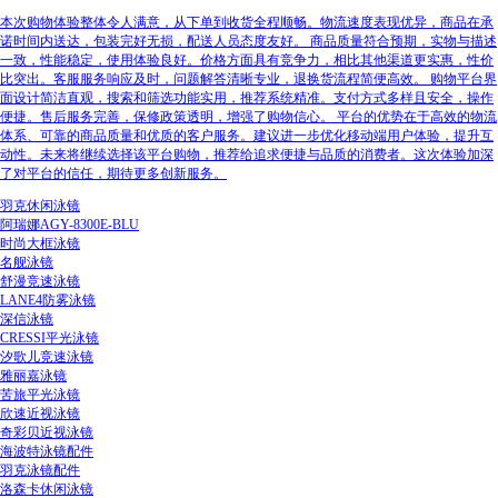
本次购物体验整体令人满意，从下单到收货全程顺畅。物流速度表现优异，商品在承
诺时间内送达，包装完好无损，配送人员态度友好。 商品质量符合预期，实物与描述
一致，性能稳定，使用体验良好。价格方面具有竞争力，相比其他渠道更实惠，性价
比突出。客服服务响应及时，问题解答清晰专业，退换货流程简便高效。 购物平台界
面设计简洁直观，搜索和筛选功能实用，推荐系统精准。支付方式多样且安全，操作
便捷。售后服务完善，保修政策透明，增强了购物信心。 平台的优势在于高效的物流
体系、可靠的商品质量和优质的客户服务。建议进一步优化移动端用户体验，提升互
动性。未来将继续选择该平台购物，推荐给追求便捷与品质的消费者。这次体验加深
了对平台的信任，期待更多创新服务。
羽克休闲泳镜
阿瑞娜AGY-8300E-BLU
时尚大框泳镜
名舰泳镜
舒漫竞速泳镜
LANE4防雾泳镜
深信泳镜
CRESSI平光泳镜
汐歌儿竞速泳镜
雅丽嘉泳镜
苦旅平光泳镜
欣速近视泳镜
奇彩贝近视泳镜
海波特泳镜配件
羽克泳镜配件
洛森卡休闲泳镜