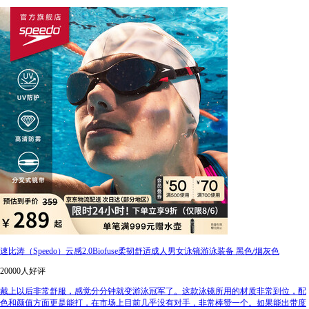
速比涛（Speedo）云感2.0Biofuse柔韧舒适成人男女泳镜游泳装备 黑色/烟灰色
20000人好评
戴上以后非常舒服，感觉分分钟就变游泳冠军了。这款泳镜所用的材质非常到位，配
色和颜值方面更是能打，在市场上目前几乎没有对手，非常棒赞一个。如果能出带度