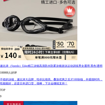
速比涛（Speedo）Edge精工泳镜高清防水防雾泳镜游泳运动训练男女通用 黑色/透明
100000人好评
不错的泳镜，速比涛大品牌，性价比很高。叠加优惠之后才100块钱，外观很时尚，
性能能好，还是日本进口货，很棒，下次会继续支持！
TOP
9