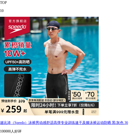
TOP
10
速比涛（Speedo）泳裤男动感舒适高弹专业训练速干及膝泳裤运动防晒 黑/灰色 36
100000人好评