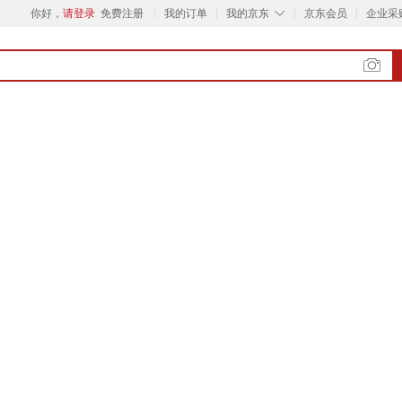
◇
你好，
请登录
免费注册
我的订单
我的京东
京东会员
企业采