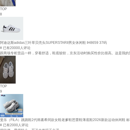
TOP
8
阿迪达斯adidas三叶草贝壳头SUPERSTARII男女休闲鞋 IH8659 37码
¥
已有20000人评论
跟商场专柜货品一样，穿着舒适，鞋底较软，京东活动时购买性价比很高。这是我的
TOP
9
斐乐（FILA）跳跳鞋2代韩素希同款女鞋老爹鞋芭蕾鞋薄底鞋2026新款运动休闲鞋 标准白/
¥
已有2000人评论