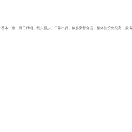
片基本一致，做工精细，线头很少。日常出行、散步穿都合适，整体性价比很高，很满