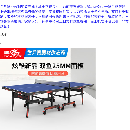
乒乓球台收到组装完成！标准正规尺寸，台面平整光滑，弹力均匀，击球手感很好，
不会出现弹跳忽高忽低的情况。支架稳固扎实，大力扣杀桌子也不晃动。支持折叠收
纳，带滑轮移动很方便，不用的时候折起来不占地方。网架配套齐全，安装简单。不
管是业余锻炼、家庭娱乐，还是单位员工日常打球都够用，做工扎实性价比高，非常
满意！
TOP
7