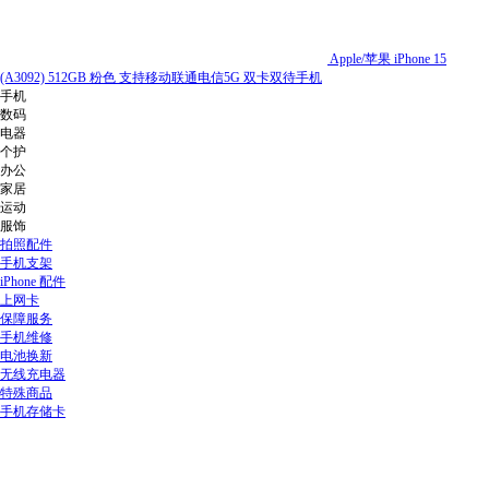
Apple/苹果 iPhone 15
(A3092) 512GB 粉色 支持移动联通电信5G 双卡双待手机
手机
数码
电器
个护
办公
家居
运动
服饰
拍照配件
手机支架
iPhone 配件
上网卡
保障服务
手机维修
电池换新
无线充电器
特殊商品
手机存储卡