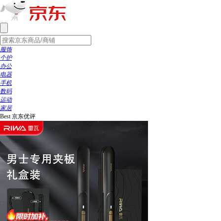
服饰
个护
办公
电器
手机
数码
运动
家居
Best
京东优评