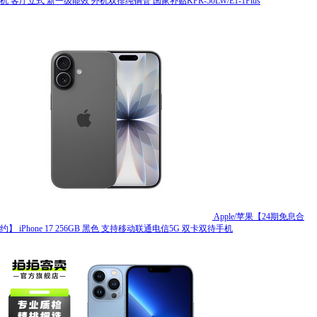
机 客厅立式 新一级能效 外机双排纯铜管 国家补贴KFR-50LW/E1-1Plus
Apple/苹果【24期免息合
约】 iPhone 17 256GB 黑色 支持移动联通电信5G 双卡双待手机