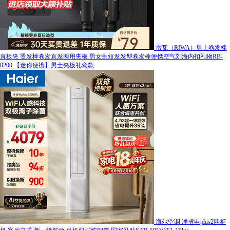
雷瓦（RIWA）男士卷发棒
直板夹 烫发棒卷发直发两用夹板 男女生短发发型卷发棒便携空气刘海内扣礼物RB-
8200 【迷你便携】男士夹板礼盒款
海尔空调 净省电plus2匹柜