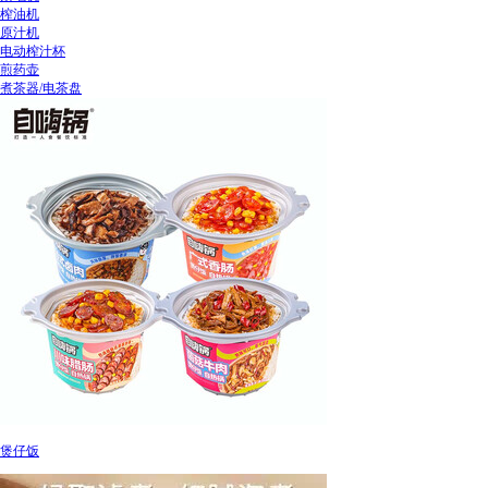
榨油机
原汁机
电动榨汁杯
煎药壶
煮茶器/电茶盘
煲仔饭