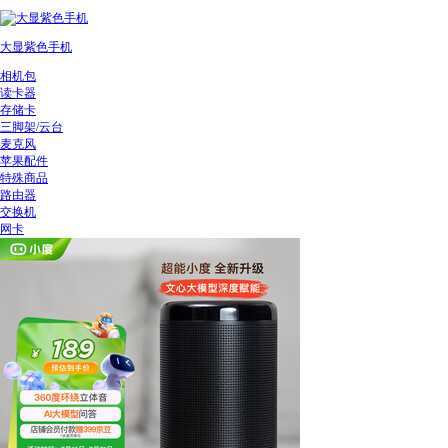
大显紫色手机
相机包
读卡器
存储卡
三脚架/云台
麦克风
苹果配件
特殊商品
路由器
交换机
网卡