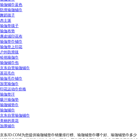
瑜伽铺巾蓝色
防滑瑜珈铺巾
舞蹈毯子
杰士派
瑜伽垫毯子
瑜伽布垫
麂皮绒印花布
瑜伽垫巾铺巾
瑜伽垫上印花
户外防滑毯
哈他瑜伽巾
瑜伽铺巾包
京东自营瑜珈铺巾
茶花毛巾
瑜伽毛巾铺巾
加宽瑜伽巾
印花运动巾价格
瑜伽垫汗
吸汗瑜伽垫
瑜珈铺垫巾
瑜伽辅巾
京东自营瑜伽铺巾
美丽的茶花
加厚铺巾
京东JD.COM为您提供瑜珈铺垫巾销量排行榜、瑜珈铺垫巾哪个好、瑜珈铺垫巾多少