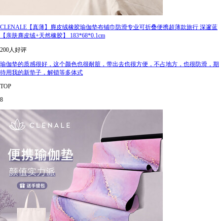
CLENALE【真薄】麂皮绒橡胶瑜伽垫布铺巾防滑专业可折叠便携超薄款旅行 深邃蓝
【亲肤麂皮绒+天然橡胶】 183*68*0.1cm
200人好评
瑜伽垫的质感很好，这个颜色也很耐脏，带出去也很方便，不占地方，也很防滑，期
待用我的新垫子，解锁等多体式
TOP
8