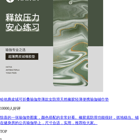
哈他麂皮绒可折叠瑜伽垫薄款女防滑天然橡胶轻薄便携瑜伽铺巾垫
10000人好评
惊喜的一张瑜伽垫图案，颜色搭配的非常好看。橡胶底防滑功能很好，抓地稳当。铺
在健身房的公共瑜伽垫上，尺寸合适，实用，推荐给大家。
TOP