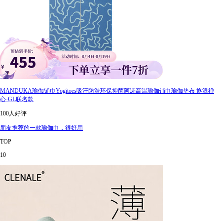
MANDUKA瑜伽铺巾Yogitoes吸汗防滑环保抑菌阿汤高温瑜伽铺巾瑜伽垫布 逐浪禅
心-GL联名款
100人好评
朋友推荐的一款瑜伽巾，很好用
TOP
10