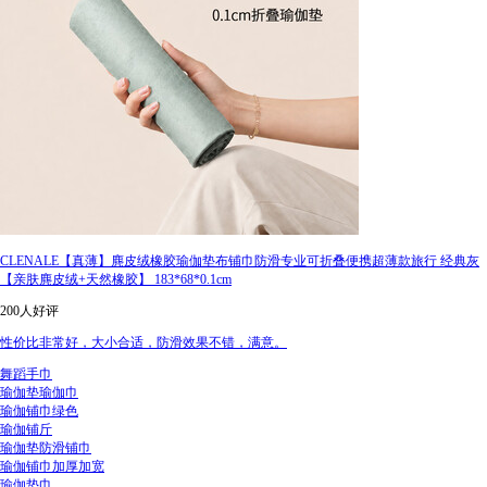
CLENALE【真薄】麂皮绒橡胶瑜伽垫布铺巾防滑专业可折叠便携超薄款旅行 经典灰
【亲肤麂皮绒+天然橡胶】 183*68*0.1cm
200人好评
性价比非常好，大小合适，防滑效果不错，满意。
舞蹈手巾
瑜伽垫瑜伽巾
瑜伽铺巾绿色
瑜伽铺斤
瑜伽垫防滑铺巾
瑜伽铺巾加厚加宽
瑜伽垫巾