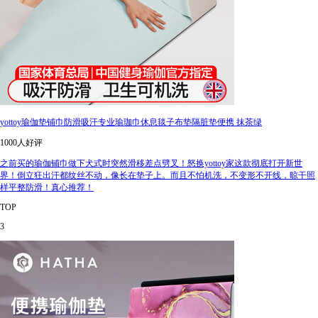
yottoy瑜伽垫铺巾防滑吸汗专业瑜珈巾休息毯子布垫隔脏垫便携 抹茶绿
1000人好评
之前买的瑜伽铺巾做下犬式时突然滑移差点劈叉！怒换yottoy家这款彻底打开新世
界！倒立狂出汗都纹丝不动，像长在垫子上。而且不怕机洗，不变形不开线，晾干照
样平整防滑！真心推荐！
TOP
3