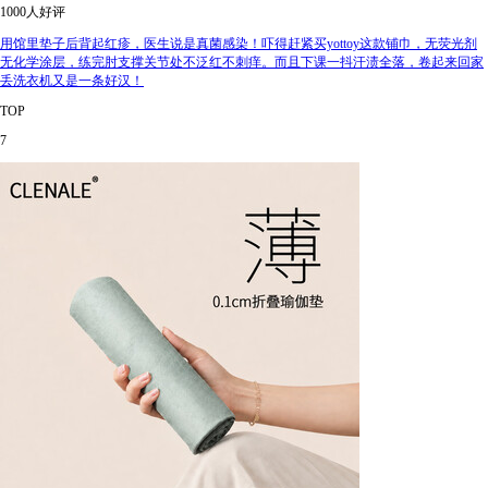
1000人好评
用馆里垫子后背起红疹，医生说是真菌感染！吓得赶紧买yottoy这款铺巾，无荧光剂
无化学涂层，练完肘支撑关节处不泛红不刺痒。而且下课一抖汗渍全落，卷起来回家
丢洗衣机又是一条好汉！
TOP
7