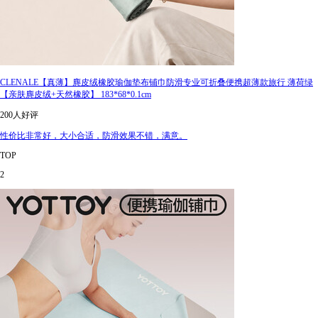
CLENALE【真薄】麂皮绒橡胶瑜伽垫布铺巾防滑专业可折叠便携超薄款旅行 薄荷绿
【亲肤麂皮绒+天然橡胶】 183*68*0.1cm
200人好评
性价比非常好，大小合适，防滑效果不错，满意。
TOP
2