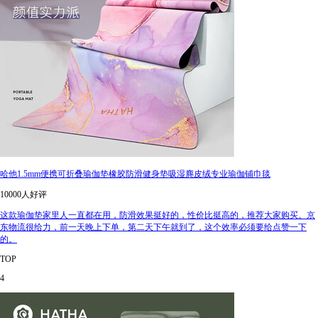
哈他1.5mm便携可折叠瑜伽垫橡胶防滑健身垫吸湿麂皮绒专业瑜伽铺巾毯
10000人好评
这款瑜伽垫家里人一直都在用，防滑效果挺好的，性价比挺高的，推荐大家购买。京
东物流很给力，前一天晚上下单，第二天下午就到了，这个效率必须要给点赞一下
的。
TOP
4