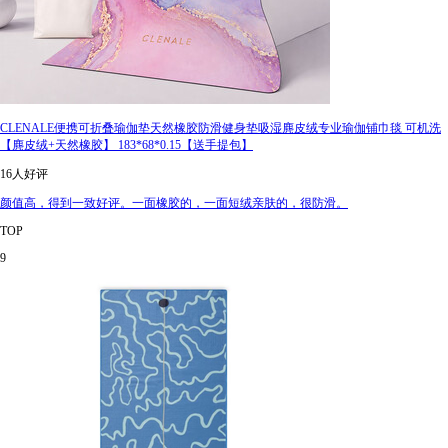
CLENALE便携可折叠瑜伽垫天然橡胶防滑健身垫吸湿麂皮绒专业瑜伽铺巾毯 可机洗
【麂皮绒+天然橡胶】 183*68*0.15【送手提包】
16人好评
颜值高，得到一致好评。一面橡胶的，一面短绒亲肤的，很防滑。
TOP
9