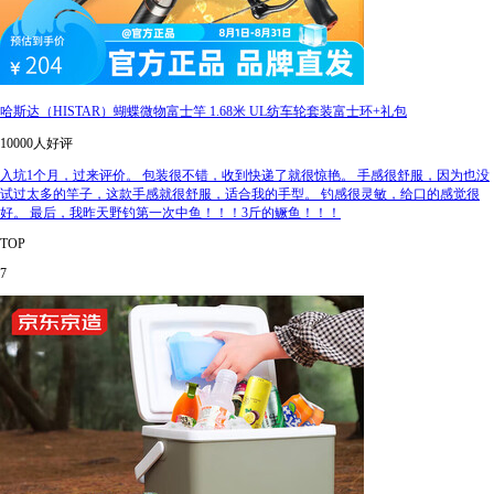
哈斯达（HISTAR）蝴蝶微物富士竿 1.68米 UL纺车轮套装富士环+礼包
10000人好评
入坑1个月，过来评价。 包装很不错，收到快递了就很惊艳。 手感很舒服，因为也没
试过太多的竿子，这款手感就很舒服，适合我的手型。 钓感很灵敏，给口的感觉很
好。 最后，我昨天野钓第一次中鱼！！！3斤的鳜鱼！！！
TOP
7