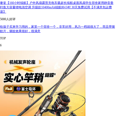
奢姿【160小时续航】户外风扇露营充电车载超长续航桌面风扇学生宿舍家用静音垂
钓鱼大容量锂电池空调 升级款10400mAh续航80小时 30天免费试用【不满意包运费
退】
5000人好评
给孩子买来学习用的，家里一个宿舍一个，非常好用，风力一档就很大了，而且带驱
蚊片，驱蚊效果很好，很满意
TOP
6