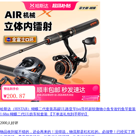
哈斯达（HISTAR）蝴蝶二代套装高碳UL路亚竿fuji导环超软微物小鱼专攻钓鱼竿套装
1.68m 蝴蝶二代UL纺车轮套装 【下单送礼包到手即钓】
2000人好评
物品收到挺不错的，还会再来的！没得说，物流那是杠杠杠的。必须赞！已经买了两