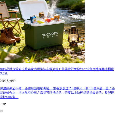
佑酷品胜保温箱冷藏箱家商用泡沫车载冰块户外露营野餐烧烤26钓鱼便携摆摊冰桶母
乳22L
2000人好评
保温效果还不错，还需后面继续考验。 准备放超过 20 包中药，和 10 包冰袋，盖子还
是能够合上，咨询航空公司之后是可以托运的，但要贴上防碎标识是最好的。整理还
是比较能装。
TOP
10