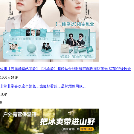
佐川【云旗郝熠然同款】【礼盒款】超轻钛金丝眼镜可配近视防蓝光 ZC5002绿玫金
1000人好评
非常非常喜欢这个颜色，也挺好看的，是郝熠然同款。
TOP
9