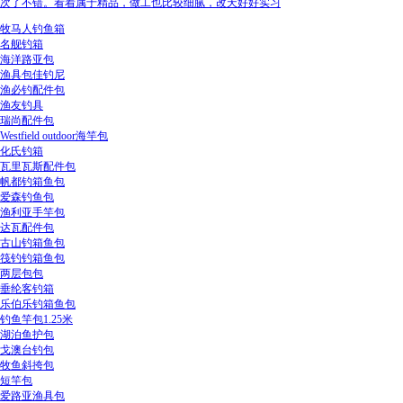
次了不错。看着属于精品，做工也比较细腻，改天好好实习
牧马人钓鱼箱
名舰钓箱
海洋路亚包
渔具包佳钓尼
渔必钓配件包
渔友钓具
瑞尚配件包
Westfield outdoor海竿包
化氏钓箱
瓦里瓦斯配件包
帆都钓箱鱼包
爱森钓鱼包
渔利亚手竿包
达瓦配件包
古山钓箱鱼包
筏钓钓箱鱼包
两层包包
垂纶客钓箱
乐伯乐钓箱鱼包
钓鱼竿包1.25米
湖泊鱼护包
戈澳台钓包
牧鱼斜挎包
短竿包
爱路亚渔具包