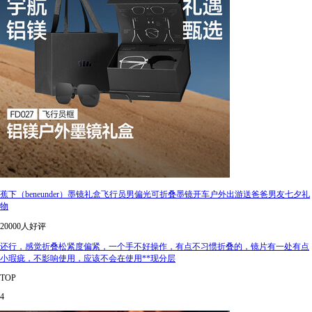
蕉下（beneunder）墨镜礼盒飞行员男偏光可折叠墨镜开车户外出游送爸爸男友七夕礼
物
20000人好评
还行，感觉折叠松紧度偏紧，一个手不好操作，有点不习惯折叠的，镜片有一处有点
小瑕疵，不影响使用，应该不会在使用**现分层
TOP
4