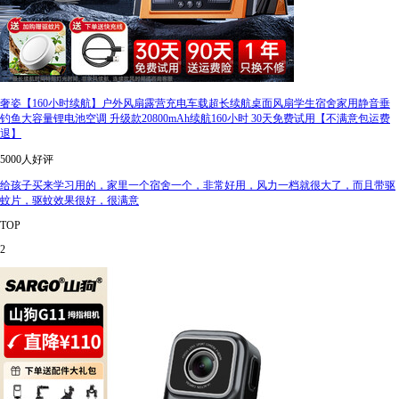
奢姿【160小时续航】户外风扇露营充电车载超长续航桌面风扇学生宿舍家用静音垂
钓鱼大容量锂电池空调 升级款20800mAh续航160小时 30天免费试用【不满意包运费
退】
5000人好评
给孩子买来学习用的，家里一个宿舍一个，非常好用，风力一档就很大了，而且带驱
蚊片，驱蚊效果很好，很满意
TOP
2