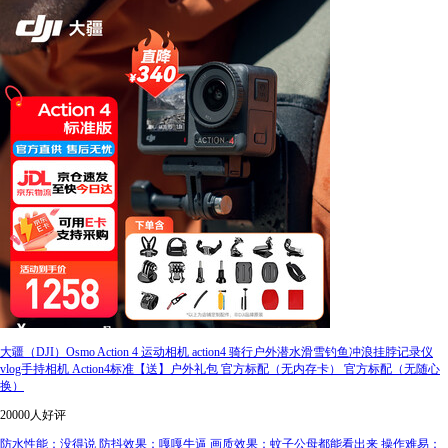
大疆（DJI）Osmo Action 4 运动相机 action4 骑行户外潜水滑雪钓鱼冲浪挂脖记录仪
vlog手持相机 Action4标准【送】户外礼包 官方标配（无内存卡） 官方标配（无随心
换）
20000人好评
防水性能：没得说 防抖效果：嘎嘎牛逼 画质效果：蚊子公母都能看出来 操作难易：