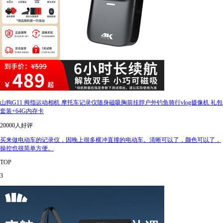
山狗G11 拇指运动相机 摩托车记录仪随身磁吸胸前挂脖户外钓鱼骑行vlog摄像机 礼包
套装+64G内存卡
20000人好评
买来做电动车的记录仪，因晚上很多横冲直撞的电动车。清晰可以了，颜色可以了，
操控也很简单方便。
TOP
3