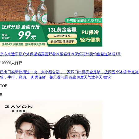
京东京造车载户外保温箱露营野餐冷藏箱保冷保鲜箱外卖钓鱼箱送冰袋13L
100000人好评
已出门实际使用过一次，大小很合适，一家四口出游完全足够，放四五个冰袋 带点冻
饺，牛排，鲜肉。 肉类保鲜一整天没问题 冻饺30度天气放半天 微软
TOP
8