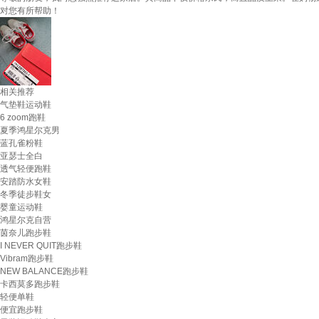
对您有所帮助！
相关推荐
气垫鞋运动鞋
6 zoom跑鞋
夏季鸿星尔克男
蓝孔雀粉鞋
亚瑟士全白
透气轻便跑鞋
安踏防水女鞋
冬季徒步鞋女
婴童运动鞋
鸿星尔克自营
茵奈儿跑步鞋
I NEVER QUIT跑步鞋
Vibram跑步鞋
NEW BALANCE跑步鞋
卡西莫多跑步鞋
轻便单鞋
便宜跑步鞋