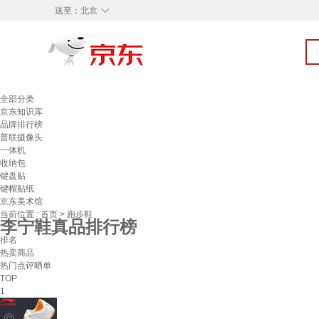
◇
送至：
北京
全部分类
京东知识库
品牌排行榜
普联摄像头
一体机
收纳包
键盘贴
键帽贴纸
京东美术馆
当前位置 :
首页
>
跑步鞋
李宁鞋真品排行榜
排名
热卖商品
热门点评晒单
TOP
1