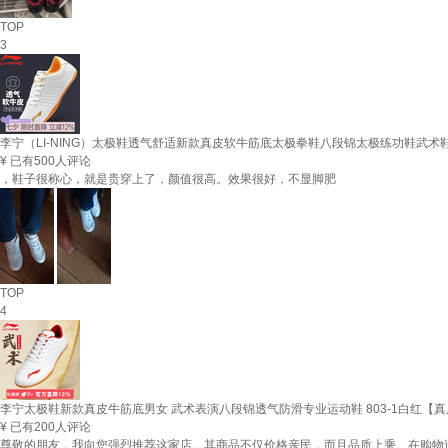
TOP
3
李宁（LI-NING）太极鞋透气舒适新款真皮软牛筋底太极拳鞋八段锦太极练功鞋武术鞋 
¥
已有500人评论
，鞋子很称心，就是贵穿上了，颜值很高。效果很好，不显脚肥
TOP
4
李宁太极鞋新款真皮牛筋底男女 武术表演八段锦透气防滑专业运动鞋 803-1白红【真皮
¥
已有200人评论
尊敬的朋友，我向您强烈推荐这家店。其商品不仅价格亲民，而且品质上乘。在购物