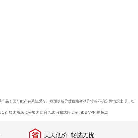
真品产品！因可能存在系统缓存、页面更新导致价格变动异常等不确定性情况出现，如
态页面加速
视频点播加速
语音合成
分布式数据库 TiDB
VPN
视频点
省
天天低价，畅选无忧