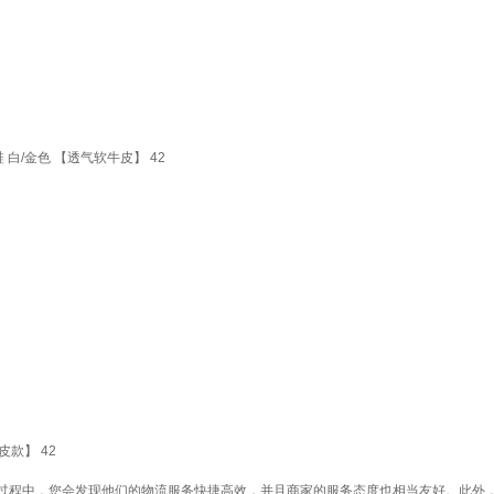
白/金色 【透气软牛皮】 42
款】 42
过程中，您会发现他们的物流服务快捷高效，并且商家的服务态度也相当友好。此外