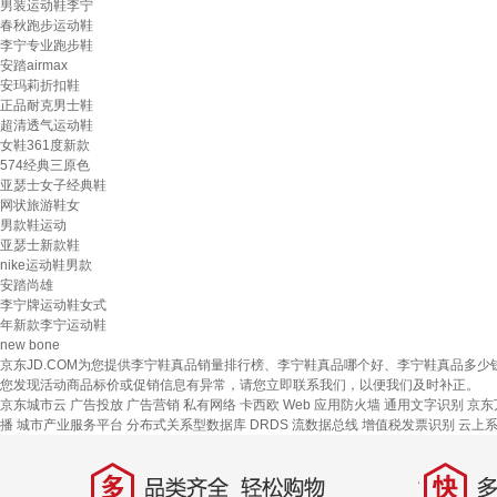
男装运动鞋李宁
春秋跑步运动鞋
李宁专业跑步鞋
安踏airmax
安玛莉折扣鞋
正品耐克男士鞋
超清透气运动鞋
女鞋361度新款
574经典三原色
亚瑟士女子经典鞋
网状旅游鞋女
男款鞋运动
亚瑟士新款鞋
nike运动鞋男款
安踏尚雄
李宁牌运动鞋女式
年新款李宁运动鞋
new bone
京东JD.COM为您提供李宁鞋真品销量排行榜、李宁鞋真品哪个好、李宁鞋真品多
您发现活动商品标价或促销信息有异常，请您立即联系我们，以便我们及时补正。
京东城市云
广告投放
广告营销
私有网络
卡西欧
Web 应用防火墙
通用文字识别
京东
播
城市产业服务平台
分布式关系型数据库 DRDS
流数据总线
增值税发票识别
云上
多
快
品类齐全，轻松购物
多仓