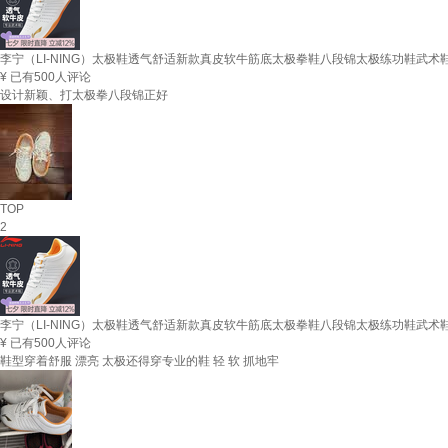
李宁（LI-NING）太极鞋透气舒适新款真皮软牛筋底太极拳鞋八段锦太极练功鞋武术鞋 
¥
已有500人评论
设计新颖、打太极拳八段锦正好
TOP
2
李宁（LI-NING）太极鞋透气舒适新款真皮软牛筋底太极拳鞋八段锦太极练功鞋武术鞋 
¥
已有500人评论
鞋型穿着舒服 漂亮 太极还得穿专业的鞋 轻 软 抓地牢