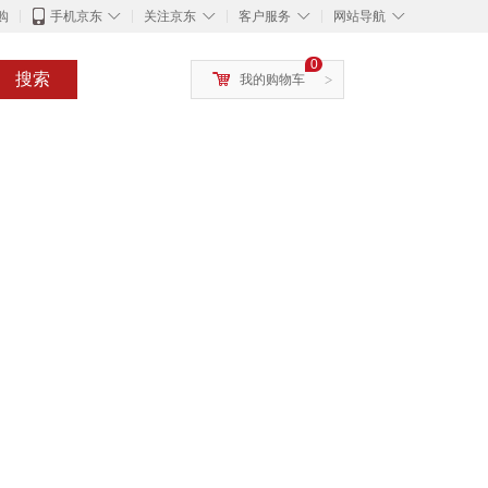
◇
◇
◇
◇
购
手机京东
关注京东
客户服务
网站导航
0
搜索
我的购物车
>