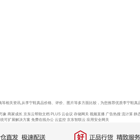
少钱等相关资讯,从李宁鞋真品价格、评价、图片等多方面比较，为您推荐优质李宁鞋
万象
商家成长
京东云帮助文档
PLUS 云会议
存储网关
视频直播
广告热搜
流计算
静
系统可扩展解决方案
免费在线办公
云监控
京东智联云
应用安全网关
好
直发，极速配送
正品行货，精致服务