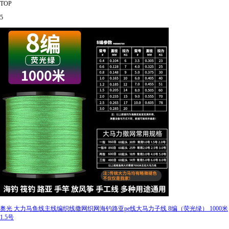
TOP
5
奥光 大力马鱼线主线编织线撒网织网海钓路亚pe线大马力子线 8编（荧光绿） 1000米
1.5号