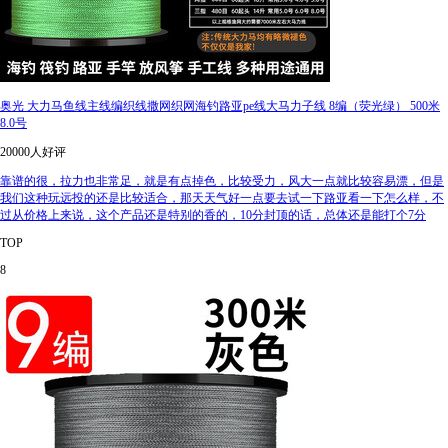
奥光 大力马鱼线主线编织线撒网织网海钓路亚pe线大马力子线 8编（荧光绿） 500米
8.0号
20000人好评
靠谱的很，拉力也非常足，就是有点掉色，比较受力，风大一点就比较容易漂，但是
我们这种玩远投的还是比较适合，那天天气好一点要去试一下路亚看一下怎么样，不
过从价格上来说，这个产品还是特别的香的，10分封顶的话，总体还是能打个7分
TOP
8