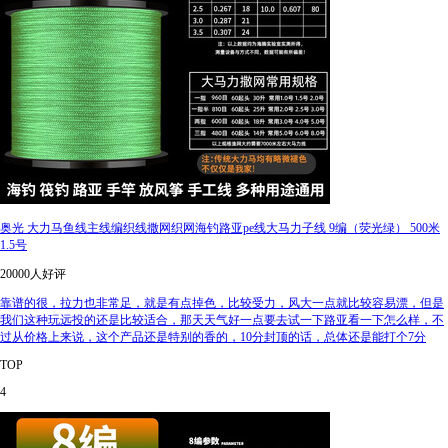
奥光 大力马鱼线主线编织线撒网织网海钓路亚pe线大马力子线 9编（荧光绿） 500米
1.5号
20000人好评
靠谱的很，拉力也非常足，就是有点掉色，比较受力，风大一点就比较容易漂，但是
我们这种玩远投的还是比较适合，那天天气好一点要去试一下路亚看一下怎么样，不
过从价格上来说，这个产品还是特别的香的，10分封顶的话，总体还是能打个7分
TOP
4