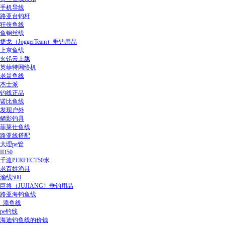
手机导线
路亚台钓杆
狂侠鱼线
鱼钢丝线
捷戈（JoggerTeam）垂钓用品
上京鱼线
夹铅云上飘
英菲特网络机
老翁鱼线
杰士派
钓线正品
诺比鱼线
发现户外
鳞影钓具
菲莱仕鱼线
路亚线搭配
大理pe管
ID50
千渡PERFECT50米
老百姓渔具
渔线500
巨将（JUJIANG）垂钓用品
路亚海钓鱼线
_添鱼线
pe钓线
海迪钓鱼线的价钱