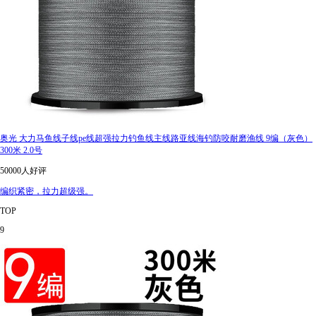
奥光 大力马鱼线子线pe线超强拉力钓鱼线主线路亚线海钓防咬耐磨渔线 9编（灰色）
300米 2.0号
50000人好评
编织紧密，拉力超级强。
TOP
9