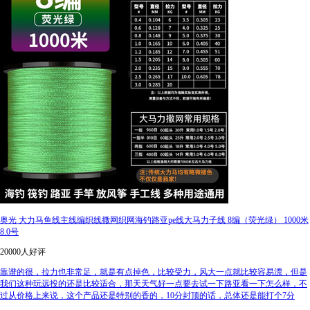
奥光 大力马鱼线主线编织线撒网织网海钓路亚pe线大马力子线 8编（荧光绿） 1000米
8.0号
20000人好评
靠谱的很，拉力也非常足，就是有点掉色，比较受力，风大一点就比较容易漂，但是
我们这种玩远投的还是比较适合，那天天气好一点要去试一下路亚看一下怎么样，不
过从价格上来说，这个产品还是特别的香的，10分封顶的话，总体还是能打个7分