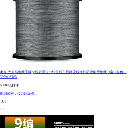
奥光 大力马鱼线子线pe线超强拉力钓鱼线主线路亚线海钓防咬耐磨渔线 9编（灰色）
300米 6.0号
50000人好评
编织紧密，拉力超级强。
TOP
10