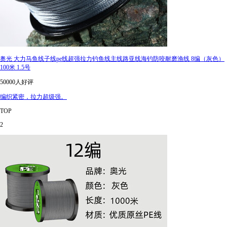
奥光 大力马鱼线子线pe线超强拉力钓鱼线主线路亚线海钓防咬耐磨渔线 8编（灰色）
100米 1.5号
50000人好评
编织紧密，拉力超级强。
TOP
2