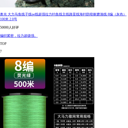
奥光 大力马鱼线子线pe线超强拉力钓鱼线主线路亚线海钓防咬耐磨渔线 8编（灰色）
100米 2.0号
50000人好评
编织紧密，拉力超级强。
TOP
7