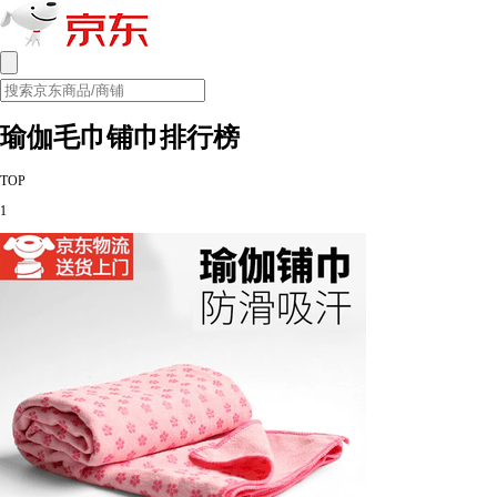
瑜伽毛巾铺巾排行榜
TOP
1