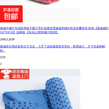
瑜伽巾铺巾专业防滑毯子吸汗毛巾加厚加宽瑜伽垫铺巾机洗折叠垫布 粉色【瑜伽铺巾
183*63CM】送网袋 【告别公用垫I吸汗防滑】
2000人好评
瑜伽垫共用还是有点不卫生，入手了这款隔层垫非常好，防滑设计，尺寸也是刚刚
好。
TOP
2