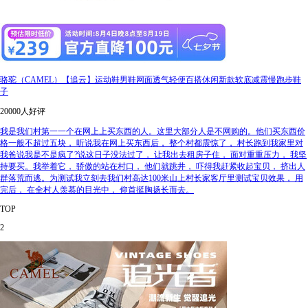
骆驼（CAMEL）【追云】运动鞋男鞋网面透气轻便百搭休闲新款软底减震慢跑步鞋
子
20000人好评
我是我们村第一一个在网上上买东西的人。这里大部分人是不网购的。他们买东西价
格一般不超过五块， 听说我在网上买东西后， 整个村都震惊了， 村长跑到我家里对
我爸说我是不是疯了?说这日子没法过了， 让我出去租房子住， 面对重重压力， 我坚
持要买。我举着它， 骄傲的站在村口， 他们就跳井， 吓得我赶紧收起宝贝， 挤出人
群落荒而逃。为测试我立刻去我们村高达100米山上村长家客厅里测试宝贝效果， 用
完后， 在全村人羡慕的目光中， 仰首挺胸扬长而去。
TOP
2