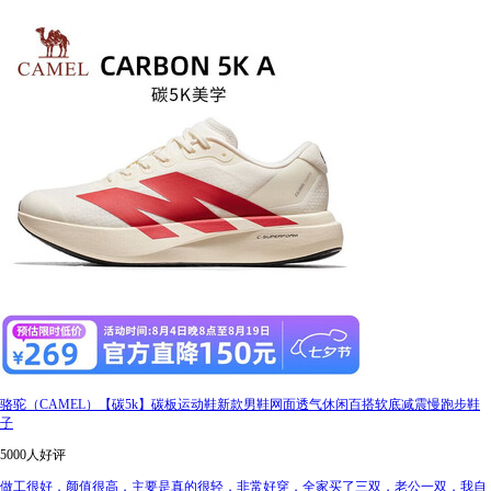
骆驼（CAMEL）【碳5k】碳板运动鞋新款男鞋网面透气休闲百搭软底减震慢跑步鞋
子
5000人好评
做工很好，颜值很高，主要是真的很轻，非常好穿，全家买了三双，老公一双，我自