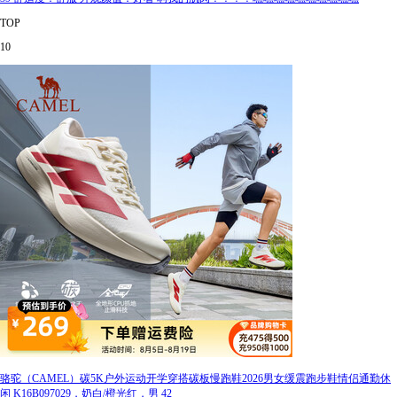
TOP
10
骆驼（CAMEL）碳5K户外运动开学穿搭碳板慢跑鞋2026男女缓震跑步鞋情侣通勤休
闲 K16B097029，奶白/橙光红，男 42