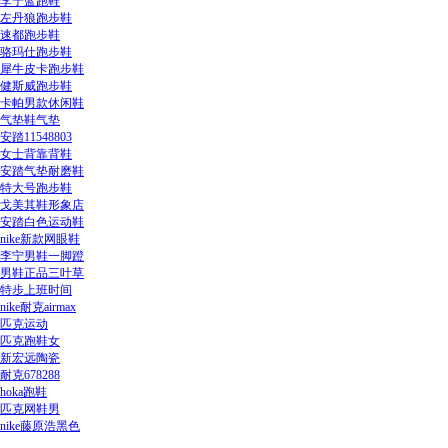
李宁蓝跑鞋
左丹狼跑步鞋
速都跑步鞋
骆玛仕跑步鞋
犀牛皮卡跑步鞋
健斯威跑步鞋
卡帕男款休闲鞋
气垫鞋气垫
安踏11548803
女士背靠背鞋
安踏气垫耐磨鞋
特大号跑步鞋
戈美其鞋形象店
安踏白色运动鞋
nike新款网眼鞋
李宁男鞋一脚蹬
男鞋正品三叶草
特步上班时间
nike耐克airmax
匹克运动
匹克跑鞋女
新宏远陶瓷
耐克678288
hoka跑鞋
匹克网鞋男
nike藤原浩黑色