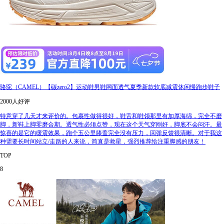
骆驼（CAMEL）【碳zero2】运动鞋男鞋网面透气夏季新款软底减震休闲慢跑步鞋子
2000人好评
特意穿了几天才来评价的。包裹性做得很好，鞋舌和鞋领那里有加厚海绵，完全不磨
脚，新鞋上脚零磨合期。透气性必须点赞，现在这个天气穿刚好，脚底不会闷汗。最
惊喜的是它的缓震效果，跑个五公里膝盖完全没有压力，回弹反馈很清晰。对于我这
种需要长时间站立/走路的人来说，简直是救星，强烈推荐给注重脚感的朋友！
TOP
8