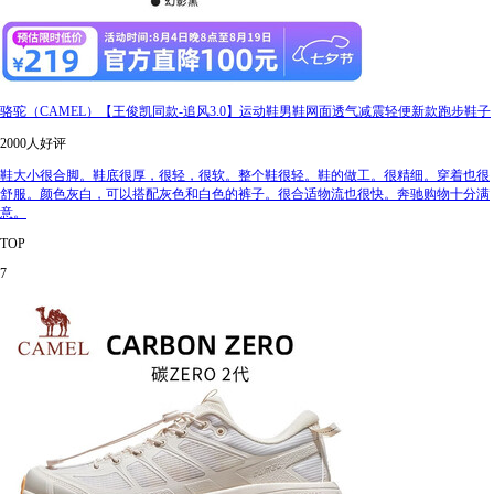
骆驼（CAMEL）【王俊凯同款-追风3.0】运动鞋男鞋网面透气减震轻便新款跑步鞋子
2000人好评
鞋大小很合脚。鞋底很厚，很轻，很软。整个鞋很轻。鞋的做工。很精细。穿着也很
舒服。颜色灰白，可以搭配灰色和白色的裤子。很合适物流也很快。奔驰购物十分满
意。
TOP
7