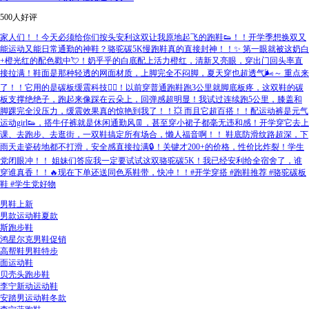
500人好评
家人们！！今天必须给你们按头安利这双让我原地起飞的跑鞋👟！！开学季想换双又
能运动又能日常通勤的神鞋？骆驼碳5K慢跑鞋真的直接封神！！✨ 第一眼就被这奶白
+橙光红的配色戳中💘！奶乎乎的白底配上活力橙红，清新又亮眼，穿出门回头率直
接拉满！鞋面是那种轻透的网面材质，上脚完全不闷脚，夏天穿也超透气🌬️～ 重点来
了！！它用的是碳板缓震科技🏃‍♀️！以前穿普通跑鞋跑3公里就脚底板疼，这双鞋的碳
板支撑绝绝子，跑起来像踩在云朵上，回弹感超明显！我试过连续跑5公里，膝盖和
脚踝完全没压力，缓震效果真的惊艳到我了！！💥 而且它超百搭！！配运动裤是元气
运动girl👟，搭牛仔裤就是休闲通勤风👖，甚至穿小裙子都毫无违和感！开学穿它去上
课、去跑步、去逛街，一双鞋搞定所有场合，懒人福音啊！！ 鞋底防滑纹路超深，下
雨天走瓷砖地都不打滑，安全感直接拉满🔒！关键才200+的价格，性价比炸裂！学生
党闭眼冲！！ 姐妹们答应我一定要试试这双骆驼碳5K！我已经安利给全宿舍了，谁
穿谁真香！！🔥现在下单还送同色系鞋带，快冲！！#开学穿搭 #跑鞋推荐 #骆驼碳板
鞋 #学生党好物
男鞋上新
男款运动鞋夏款
斯跑步鞋
鸿星尔克男鞋促销
高帮鞋男鞋特步
面运动鞋
贝壳头跑步鞋
李宁新动运动鞋
安踏男运动鞋冬款