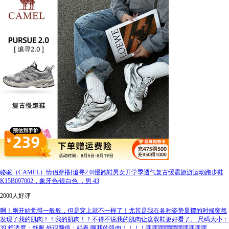
骆驼（CAMEL）情侣穿搭[追寻2.0]慢跑鞋男女开学季透气复古缓震旅游运动跑步鞋
K15B097002，象牙色/银白色 ，男 43
2000人好评
啊！刚开始觉得一般般，但是穿上就不一样了！尤其是我在各种姿势显摆的时候突然
发现了我的肌肉！！我的肌肉！！不得不说我的肌肉让这双鞋更好看了。 尺码大小：
39 舒适度：舒服 外观颜值：好看 啊我的肌肉！！！！嘿嘿嘿嘿嘿嘿嘿嘿嘿嘿