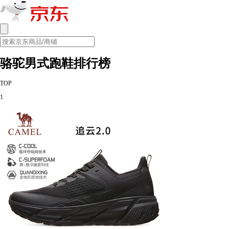
骆驼男式跑鞋排行榜
TOP
1