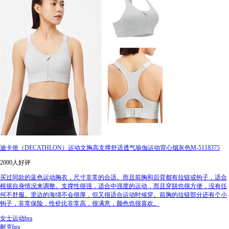
迪卡侬（DECATHLON）运动文胸高支撑舒适透气瑜伽运动背心烟灰色M-5118375
2000人好评
买过同款的蓝色运动胸衣，尺寸非常的合适。而且前胸和后背都有拉链或钩子，适合
根据自身情况来调整。支撑性很强，适合中强度的运动，而且穿脱也很方便，没有任
何不舒服。里边的海绵不会很厚，但又很适合运动时候穿。前胸的拉链部分还有个小
钩子，非常保险，性价比非常高，很满意，颜色也很喜欢。
女士运动bra
耐克bra