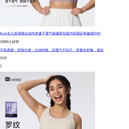
Keep女士高强度运动内衣速干透气瑜伽普拉提内衣固定杯健身0596
20000人好评
不勒肩膀，穿脱方便，运动时稳，还透气不闷汗，穿着也舒服，喜欢
TOP
2