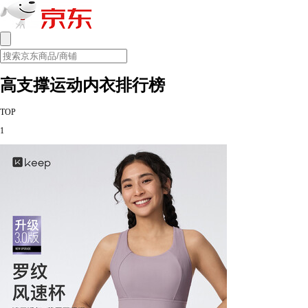
高支撑运动内衣排行榜
TOP
1