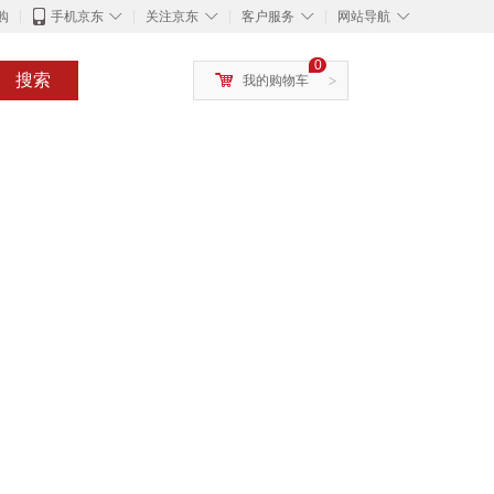
◇
◇
◇
◇
购
手机京东
关注京东
客户服务
网站导航
0
搜索
我的购物车
>