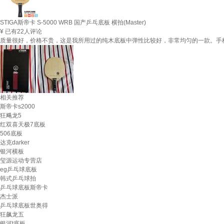
STIGA斯帝卡 S-5000 WRB 国产乒乓底板 横拍(Master)
¥
已有22人评论
质量很好，价格不贵，这是我所用过的纯木底板中弹性比较好，非常均匀的一款。手
相关推荐
斯帝卡s2000
狂飚龙5
红双喜天极7底板
506底板
达克darker
银河横板
玺源运动专营店
eg乒乓球底板
韩式乒乓球拍
乒乓球底板斯帝卡
杰士派
乒乓球底板世奥得
狂飙龙五
银河t底板