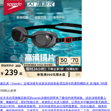
速比涛（Speedo）近视泳镜专业游泳训练装备漂流潜水防雾防晒防水 灰/烟灰 300度
50000人好评
在京东自营旗舰店购买的speedo泳镜给我带来了极佳的使用体验。这款泳镜质量上
乘，佩戴舒适，密封性能出色，有效防止水进入眼睛，让我在水中畅游时毫无顾虑。
其设计时尚，镜框材质耐用，长时间使用也未出现明显磨损。性价比极高，物美价
廉，确实物超所值。总体而言，这款泳镜是我游泳装备中的不二之选，强烈推荐给同