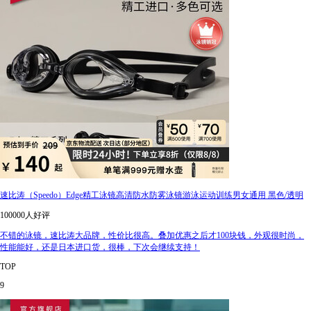
速比涛（Speedo）Edge精工泳镜高清防水防雾泳镜游泳运动训练男女通用 黑色/透明
100000人好评
不错的泳镜，速比涛大品牌，性价比很高。叠加优惠之后才100块钱，外观很时尚，
性能能好，还是日本进口货，很棒，下次会继续支持！
TOP
9