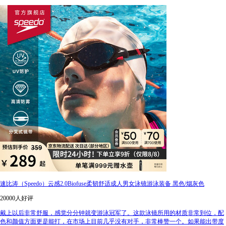
速比涛（Speedo）云感2.0Biofuse柔韧舒适成人男女泳镜游泳装备 黑色/烟灰色
20000人好评
戴上以后非常舒服，感觉分分钟就变游泳冠军了。这款泳镜所用的材质非常到位，配
色和颜值方面更是能打，在市场上目前几乎没有对手，非常棒赞一个。如果能出带度