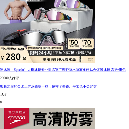
速比涛（Speedo）大框泳镜专业训练宽广视野防水防雾柔软贴合镀膜泳镜 灰色/银色
20000人好评
镀膜之后的会比正常泳镜暗一些，像带了墨镜。平常也不会起雾
TOP
8