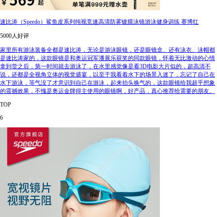
速比涛（Speedo）鲨鱼皮系列纯视竞速高清防雾镀膜泳镜游泳健身训练 赛博红
5000人好评
家里所有游泳装备全都是速比涛，无论是游泳眼镜，还是眼镜盒、还有泳衣、泳帽都
是速比涛家的，这款眼镜是和奥运冠军潘展乐获奖的同款眼镜，怀着无比激动的心情
拿到货之后，第一时间就去游泳了，在水里感觉像是看3D电影大片似的，超高清不
说，还都是全视角立体的视觉盛宴，以至于我看着水下的场景入迷了，忘记了自己在
水下游泳，等气没了才意识到自己在游泳，起来抬头换气的，这款眼镜给我超乎想象
的震撼效果，不愧是奥运金牌得主使用的眼镜啊，好产品，真心推荐给需要的朋友。
TOP
6