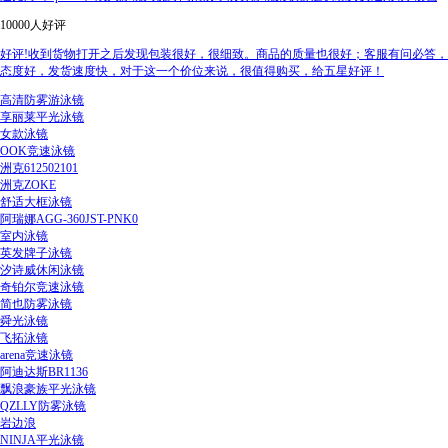
10000人好评
好评!收到货物打开之后发现包装很好，很细致。商品的质量也很好；客服有问必答，
态度好，发货速度快，对于这一个价位来说，很值得购买，给五星好评！
高清防雾游泳镜
享丽莱平光泳镜
女款泳镜
OOK竞速泳镜
洲克612502101
洲克ZOKE
舒适大框泳镜
阿瑞娜AGG-360JST-PNK0
室内泳镜
英发牌子泳镜
汐诗威休闲泳镜
奇铂尔竞速泳镜
简也防雾泳镜
舜光泳镜
飞拓泳镜
arena竞速泳镜
阿迪达斯BR1136
飘浪豪族平光泳镜
QZLLY防雾泳镜
岩边浪
NINJA平光泳镜