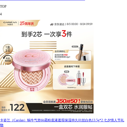
TOP
4
卡姿兰（Carslan）蜗牛气垫bb霜粉底液遮瑕保湿持久01丝白色13.5g*2 七夕情人节礼
物