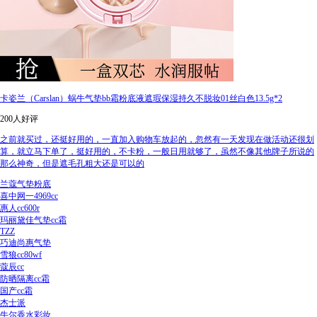
卡姿兰（Carslan）蜗牛气垫bb霜粉底液遮瑕保湿持久不脱妆01丝白色13.5g*2
200人好评
之前就买过，还挺好用的，一直加入购物车放起的，忽然有一天发现在做活动还很划
算，就立马下单了，挺好用的，不卡粉，一般日用就够了，虽然不像其他牌子所说的
那么神奇，但是遮毛孔粗大还是可以的
兰蔻气垫粉底
喜中网一4969cc
惠人cc600r
玛丽黛佳气垫cc霜
TZZ
巧迪尚惠气垫
雪狼cc80wf
蔻辰cc
防晒隔离cc霜
国产cc霜
杰士派
牛尔香水彩妆