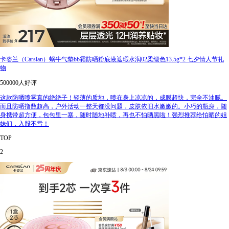
卡姿兰（Carslan）蜗牛气垫bb霜防晒粉底液遮瑕水润02柔缎色13.5g*2 七夕情人节礼
物
500000人好评
这款防晒喷雾真的绝绝子！轻薄的质地，喷在身上凉凉的，成膜超快，完全不油腻。
而且防晒指数超高，户外活动一整天都没问题，皮肤依旧水嫩嫩的。小巧的瓶身，随
身携带超方便，包包里一塞，随时随地补喷，再也不怕晒黑啦！强烈推荐给怕晒的姐
妹们，入股不亏！
TOP
2