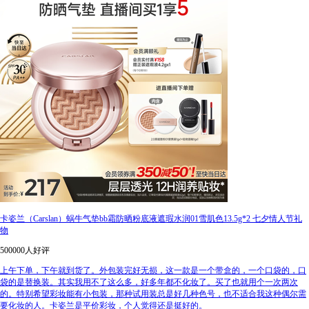
卡姿兰（Carslan）蜗牛气垫bb霜防晒粉底液遮瑕水润01雪肌色13.5g*2 七夕情人节礼
物
500000人好评
上午下单，下午就到货了。外包装完好无损，这一款是一个带盒的，一个口袋的，口
袋的是替换装。其实我用不了这么多，好多年都不化妆了。买了也就用个一次两次
的。特别希望彩妆能有小包装，那种试用装总是好几种色号，也不适合我这种偶尔需
要化妆的人。卡姿兰是平价彩妆，个人觉得还是挺好的。