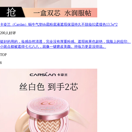
卡姿兰（Carslan）蜗牛气垫bb霜粉底液遮瑕保湿持久不脱妆02柔缎色13.5g*2
200人好评
挺好的用的，妆感自然清透，完全没有厚重粉感。遮瑕效果也超绝，我脸上的痘印、
小斑点都被遮得七七八八，就像一键磨皮美颜。持妆力更是没得说。
TOP
6