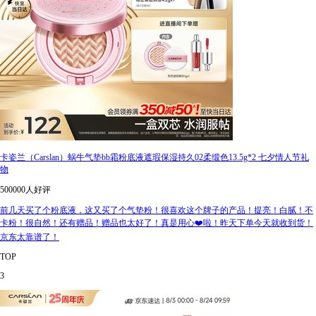
卡姿兰（Carslan）蜗牛气垫bb霜粉底液遮瑕保湿持久02柔缎色13.5g*2 七夕情人节礼
物
500000人好评
前几天买了个粉底液，这又买了个气垫粉！很喜欢这个牌子的产品！提亮！白腻！不
卡粉！很自然！还有赠品！赠品也太好了！真是用心❤️啦！昨天下单今天就收到货！
京东太靠谱了！
TOP
3