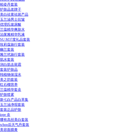
柏姿丹套装
护肤品老牌子
美白祛黄祛斑产品
玉兰油男士抗皱
优理氏玻尿酸
兰蔻精华爽肤水
泊莱雅精华乳液
SU:M37度礼品套装
玫莉蔻旅行套装
幽兰套装
雅兰玳旅行套装
肌水套装
润白肌去斑霜
套装护肤品
纯植物保湿水
美之韵套装
红石榴营养
兰蔻精华套盒
护肤喷雾
新七白产品白草集
玉兰油净瑕套装
套装正品护肤
iope 盒
哪有高丝美白套装
whoo后天气丹套装
美容面膜膏