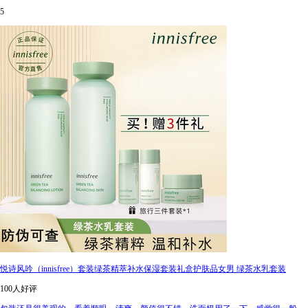
5
悦诗风吟（innisfree）套装绿茶精萃补水保湿套装礼盒护肤品女男 绿茶水乳套装
100人好评