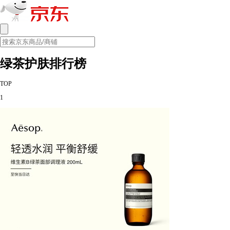
绿茶护肤排行榜
TOP
1