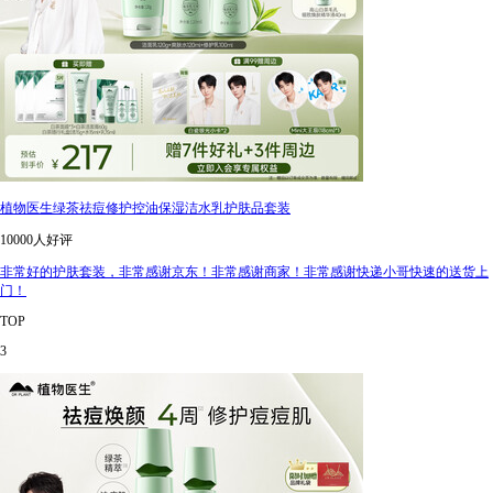
植物医生绿茶祛痘修护控油保湿洁水乳护肤品套装
10000人好评
非常好的护肤套装，非常感谢京东！非常感谢商家！非常感谢快递小哥快速的送货上
门！
TOP
3