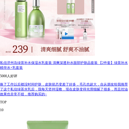
私信济州岛绿茶补水保湿水乳套装 清爽深透补水面部护肤品套装 【2件套】绿茶补水
精华水+乳套装
5000人好评
换了工作以后都没时间护肤，皮肤状态变差了好多，毛孔也超大，自从朋友给我推荐
了这个私信绿茶水乳后，我每天坚持湿敷，现在皮肤变得光滑细腻了很多，而且控油
效果也非常不错，推荐购买的~
TOP
10