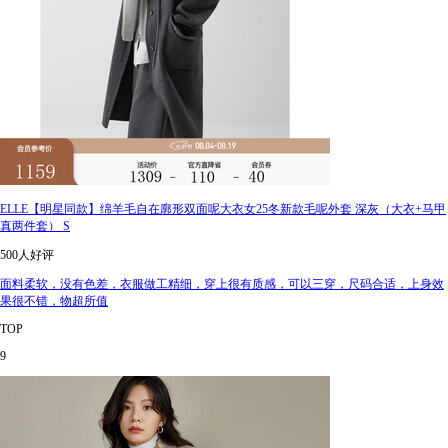
ELLE【明星同款】绵羊毛自在廓形双面呢大衣女25冬新款毛呢外套 深灰（大衣+马甲
真两件套） S
500人好评
面料柔软，没有色差，衣服做工精细，穿上很有质感，可以三穿，尺码合适，上身效
果很不错，物超所值
TOP
9