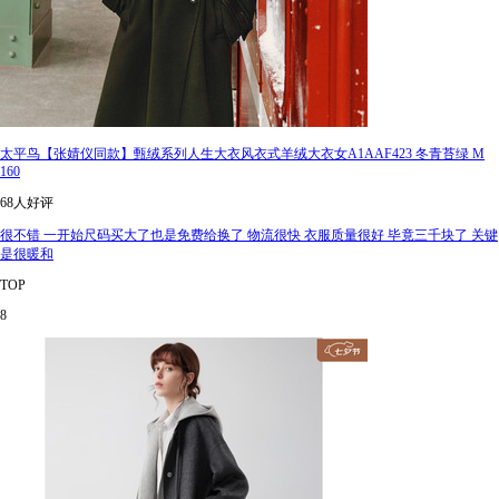
太平鸟【张婧仪同款】甄绒系列人生大衣风衣式羊绒大衣女A1AAF423 冬青苔绿 M
160
68人好评
很不错 一开始尺码买大了也是免费给换了 物流很快 衣服质量很好 毕竟三千块了 关键
是很暖和
TOP
8