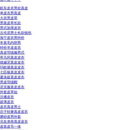
机车皮衣男款真皮
单皮衣男真皮
大衣男皮草
男装皮草长款
男式加厚皮衣
古伦尼男士长款钱包
海宁皮衣男特价
冬装毛内胆男
特价羊皮皮衣
真皮羽绒服男式
帝凡冈真皮皮衣
德威尼真皮皮衣
玛欧璐真皮皮衣
七匹狼真皮皮衣
夏洛媞真皮皮衣
男皮羽绒帽
尼克服真皮皮衣
外套皮草短
沃播皮衣
超薄皮衣
皮衣真皮男士
庄子轻奢真皮皮衣
磨砂皮男外套
兄友弟恭真皮皮衣
皮装皮毛一体