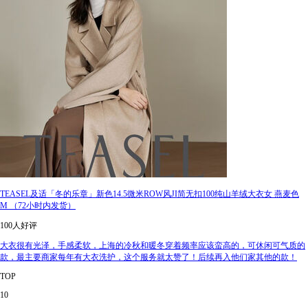
TEASEL及适「冬的乐章」新色14.5微米ROW风JI简无扣100纯山羊绒大衣女 燕麦色
M （72小时内发货）
100人好评
大衣很有光泽，手感柔软，上海的冷秋和暖冬穿着频率应该蛮高的，可休闲可气质的
款，最主要商家每年有大衣洗护，这个服务就太赞了！后续再入他们家其他的款！
TOP
10