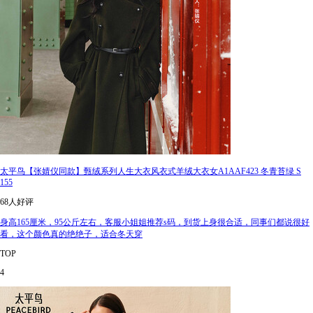
太平鸟【张婧仪同款】甄绒系列人生大衣风衣式羊绒大衣女A1AAF423 冬青苔绿 S
155
68人好评
身高165厘米，95公斤左右，客服小姐姐推荐s码，到货上身很合适，同事们都说很好
看，这个颜色真的绝绝子，适合冬天穿
TOP
4