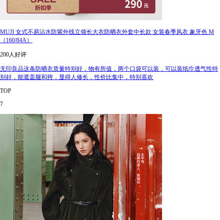
MUJI 女式不易沾水防紫外线立领长大衣防晒衣外套中长款 女装春季风衣 象牙色 M
（160/84A）
200人好评
无印良品这条防晒衣质量特别好，物有所值，两个口袋可以装，可以装纸巾透气性特
别好，能遮盖腿和胯，显得人修长，性价比集中，特别喜欢
TOP
7