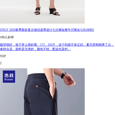
ONLY 2026春季新款复古做旧泼墨设计七分裤短裤牛仔裤女|12616I002
100人好评
版型很好，孩子穿上很好看。172，102斤，这个码差不多正好。夏天穿稍稍厚了点，
春秋合适。面料是无弹的，颜色不错，配送也及时。
TOP
2