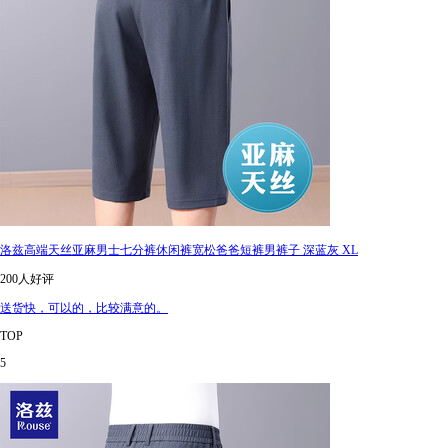
洛兹高端天丝亚麻男士七分裤休闲裤宽松爸爸短裤男裤子 深蓝灰 XL
200人好评
送货快，可以的，比较满意的。
TOP
5