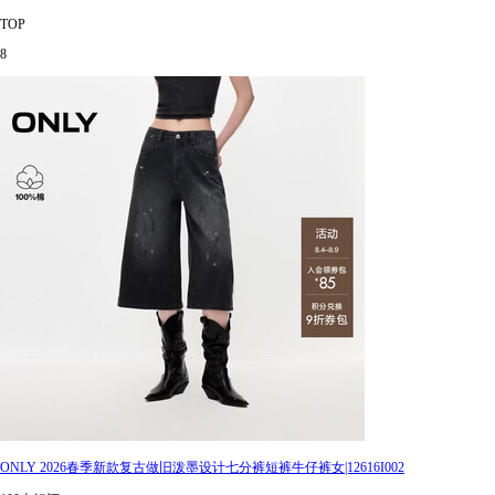
TOP
8
ONLY 2026春季新款复古做旧泼墨设计七分裤短裤牛仔裤女|12616I002