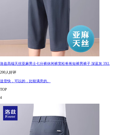
洛兹高端天丝亚麻男士七分裤休闲裤宽松爸爸短裤男裤子 深蓝灰 3XL
200人好评
送货快，可以的，比较满意的。
TOP
4