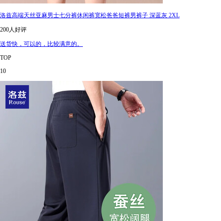
洛兹高端天丝亚麻男士七分裤休闲裤宽松爸爸短裤男裤子 深蓝灰 2XL
200人好评
送货快，可以的，比较满意的。
TOP
10