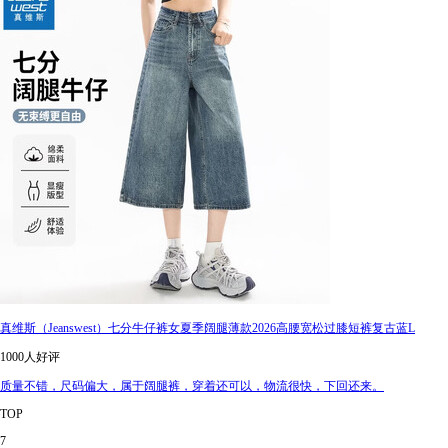
真维斯（Jeanswest）七分牛仔裤女夏季阔腿薄款2026高腰宽松过膝短裤复古蓝L
1000人好评
质量不错，尺码偏大，属于阔腿裤，穿着还可以，物流很快，下回还来。
TOP
7