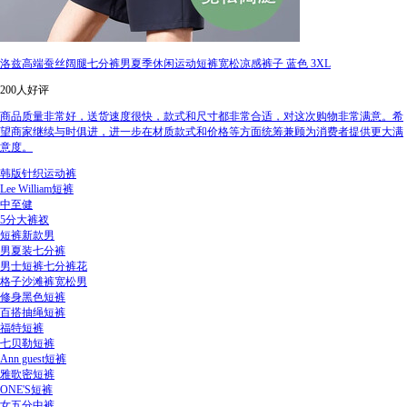
洛兹高端蚕丝阔腿七分裤男夏季休闲运动短裤宽松凉感裤子 蓝色 3XL
200人好评
商品质量非常好，送货速度很快，款式和尺寸都非常合适，对这次购物非常满意。希
望商家继续与时俱进，进一步在材质款式和价格等方面统筹兼顾为消费者提供更大满
意度。
韩版针织运动裤
Lee William短裤
中至健
5分大裤衩
短裤新款男
男夏装七分裤
男士短裤七分裤花
格子沙滩裤宽松男
修身黑色短裤
百搭抽绳短裤
福特短裤
七贝勒短裤
Ann guest短裤
雅歌密短裤
ONE'S短裤
女五分中裤