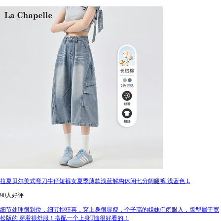
拉夏贝尔美式弯刀牛仔短裤女夏季薄款浅蓝解构休闲七分阔腿裤 浅蓝色 L
90人好评
细节处理很到位，细节控狂喜，穿上身很显瘦，个子高的姐妹们闭眼入，版型属于宽
松版的 穿着很舒服！搭配一个上身T恤很好看的！