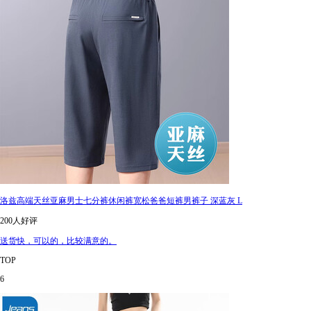
洛兹高端天丝亚麻男士七分裤休闲裤宽松爸爸短裤男裤子 深蓝灰 L
200人好评
送货快，可以的，比较满意的。
TOP
6