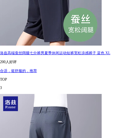
洛兹高端蚕丝阔腿七分裤男夏季休闲运动短裤宽松凉感裤子 蓝色 XL
200人好评
合适，挺舒服的，推荐
TOP
3