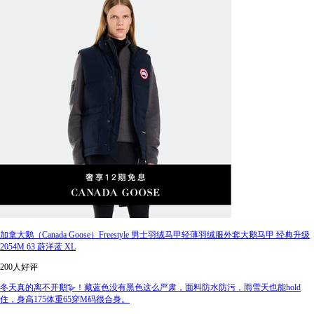
加拿大鹅（Canada Goose）Freestyle 男士羽绒马甲轻薄羽绒服外套大鹅马甲 经典升级
2054M 63 蔚洋蓝 XL
200人好评
冬天真的离不开鹅🪿！藏蓝色没有黑色这么严肃，面料防水防污，雨雪天也能hold
住，身高175体重65穿M码很合身。