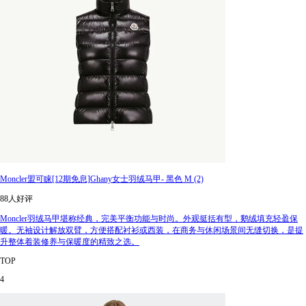
Moncler盟可睐[12期免息]Ghany女士羽绒马甲- 黑色 M (2)
88人好评
Moncler羽绒马甲堪称经典，完美平衡功能与时尚。外观挺括有型，鹅绒填充轻盈保
暖。无袖设计解放双臂，方便搭配衬衫或西装，在商务与休闲场景间无缝切换，是提
升整体着装修养与保暖度的精致之选。
TOP
4