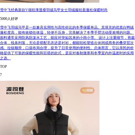
雪中飞经典新款V领轻薄显瘦羽绒马甲女士羽绒服轻盈蓬松保暖时尚
5000人好评
雪中飞羽绒马甲是一款兼具实用性与高性价比的冬季保暖单品。其填充的优质白鸭绒
蓬松度高，能有效锁住体温，轻便不压身，完美解决了冬季手臂活动受束缚的问题。
面料通常采用防风防泼水工艺，能应对突如其来的小雨小雪。 设计上注重细节，剪裁
合体，线条利落，无论是搭配毛衣还是衬衫，都能轻松塑造出休闲或商务的叠穿层次
感。拉链顺滑，口袋布局合理，提升了日常使用的便利性。总体而言，它以亲民的价
格提供了可靠的保暖性能和百搭的款式，是应对春秋微寒和冬季室内外温差时的实用
之选。
TOP
7