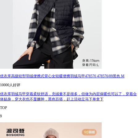
优衣库高级轻型羽绒便携式背心女轻暖便携羽绒马甲478576 478576/09黑色 M
10000人好评
优衣库羽绒马甲穿着柔软舒适，充绒量不是很多，但做为内层保暖也可以了，穿着合
体贴身，穿大衣也不显臃肿，黑色百搭，赶上活动立马下单拿下
TOP
9