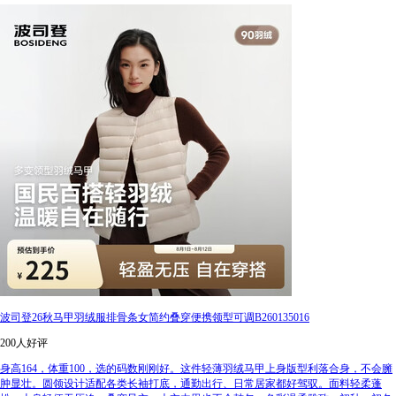
波司登26秋马甲羽绒服排骨条女简约叠穿便携领型可调B260135016
200人好评
身高164，体重100，选的码数刚刚好。这件轻薄羽绒马甲上身版型利落合身，不会臃
肿显壮。圆领设计适配各类长袖打底，通勤出行、日常居家都好驾驭。面料轻柔蓬