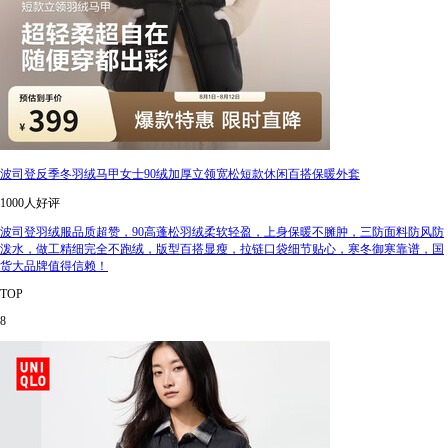
波司登反季冬羽绒马甲女士90绒加厚立领宽松短款休闲百搭保暖外套
1000人好评
波司登羽绒服品质超赞，90高蓬松羽绒柔软轻盈，上身保暖不臃肿，三防面料防风防
泼水，做工精细完全不跑绒，版型百搭显瘦，拉链口袋细节贴心，寒冬御寒靠谱，国
货大品牌值得信赖！
TOP
8