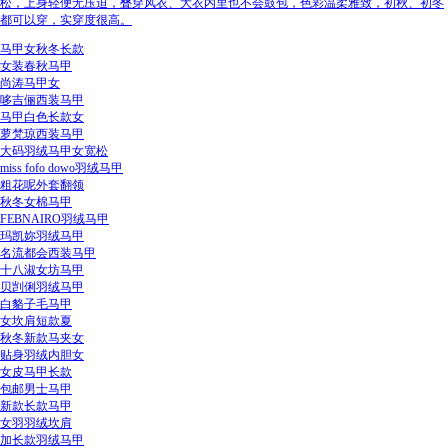
松，上身轻便无压迫，叠穿风衣、大衣内里也不会鼓包，色彩温柔雅致，初秋、初冬
都可以穿，实穿度很高。
马甲女秋冬长款
女装春秋马甲
尚涛马甲女
哆吉俪西装马甲
马甲白色长款女
萝梵琼西装马甲
大码羽绒马甲女宽松
miss fofo dowo羽绒马甲
粗花呢外套翻领
秋冬女棉马甲
FEBNAIRO羽绒马甲
玛凯妳羽绒马甲
名流都会西装马甲
十八淑女坊马甲
贝剀俐羽绒马甲
白貉子毛马甲
女坎肩短款夏
秋冬新款马夹女
贴身羽绒内胆女
女皮马甲长款
包邮男士马甲
新款长款马甲
女羽羽绒坎肩
加长款羽绒马甲