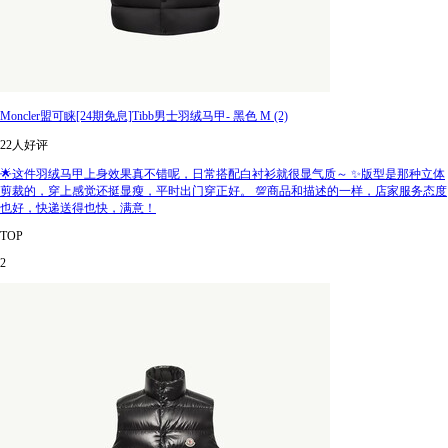
Moncler盟可睐[24期免息]Tibb男士羽绒马甲- 黑色 M (2)
22人好评
🌟这件羽绒马甲上身效果真不错呢，日常搭配白衬衫就很显气质～ ✨版型是那种立体
剪裁的，穿上感觉还挺显瘦，平时出门穿正好。 💯商品和描述的一样，店家服务态度
也好，快递送得也快，满意！
TOP
2