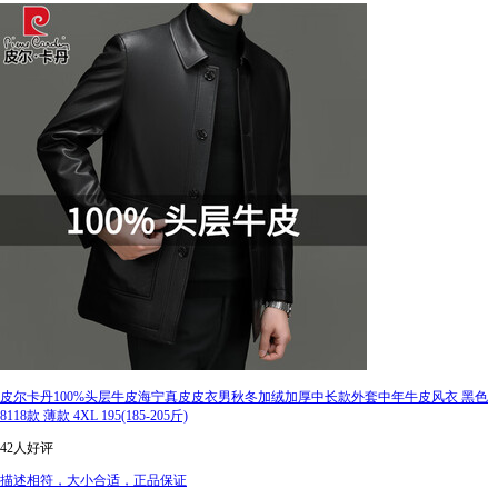
皮尔卡丹100%头层牛皮海宁真皮皮衣男秋冬加绒加厚中长款外套中年牛皮风衣 黑色
8118款 薄款 4XL 195(185-205斤)
42人好评
描述相符，大小合适，正品保证