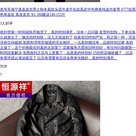
老爷车海宁真皮皮衣男士秋冬新款头层牛皮中长款风衣中年商务纯皮外套男 6777款黑
色单皮款 真皮皮衣 XL 180建议140-155斤
3人好评
收到货第一时间就拆开验货了，真的特别满意，没有一点问题,发货特别快，下单没多
久就发出了，物流也特别快，没几天就送到了,包装依旧特别严实，和之前一样，完全
没有任何破损,东西和详情页描述的完全相符，一点差别都没有，品质特别过硬,真的
太值了，这个价格能买到真的太划算了,店家服务态度依旧特别好，有任何问题都第一
时间回复解决,东西收到之后马上查看了，品质真的特别好,已经把店铺收藏了，以后
有需求就认准这家店了,以后有需要肯定还会再来光顾的，真的特别满意。
TOP
7