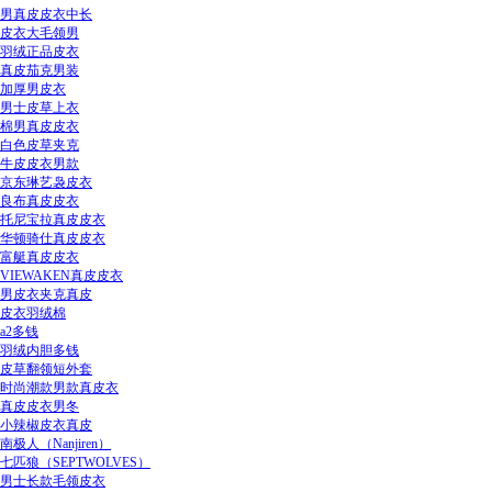
男真皮皮衣中长
皮衣大毛领男
羽绒正品皮衣
真皮茄克男装
加厚男皮衣
男士皮草上衣
棉男真皮皮衣
白色皮草夹克
牛皮皮衣男款
京东琳艺袅皮衣
良布真皮皮衣
托尼宝拉真皮皮衣
华顿骑仕真皮皮衣
富艇真皮皮衣
VIEWAKEN真皮皮衣
男皮衣夹克真皮
皮衣羽绒棉
a2多钱
羽绒内胆多钱
皮草翻领短外套
时尚潮款男款真皮衣
真皮皮衣男冬
小辣椒皮衣真皮
南极人（Nanjiren）
七匹狼（SEPTWOLVES）
男士长款毛领皮衣