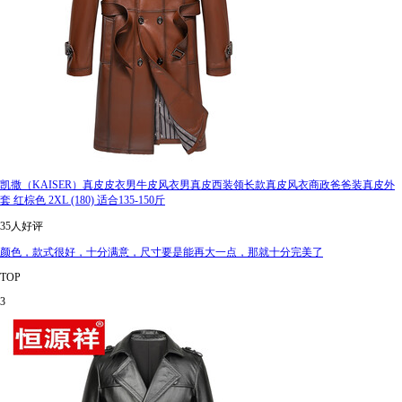
凯撒（KAISER）真皮皮衣男牛皮风衣男真皮西装领长款真皮风衣商政爸爸装真皮外
套 红棕色 2XL (180) 适合135-150斤
35人好评
颜色，款式很好，十分满意，尺寸要是能再大一点，那就十分完美了
TOP
3