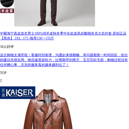
中囿海宁真皮皮衣男士100%绵羊皮秋冬季中长款皮风衣翻领夹克大衣外套 原创正品
【黑色】 2XL -175 /推荐130一155斤
34人好评
这次购物太满意啦！客服特别靠谱，沟通起来很顺畅，有问题都第一时间回应，给出
的建议也很实用。物流速度超给力，比预期早到两天，宝贝完好无损，购物过程没有
任何糟心事，京东的服务真的越来越到位了！
TOP
2