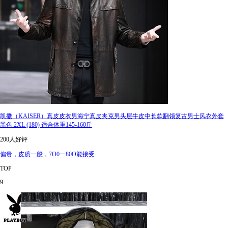
凯撒（KAISER）真皮皮衣男海宁真皮夹克男头层牛皮中长款翻领复古男士风衣外套
黑色 2XL (180) 适合体重145-160斤
200人好评
偏贵，皮质一般，7O0一80O能接受
TOP
9