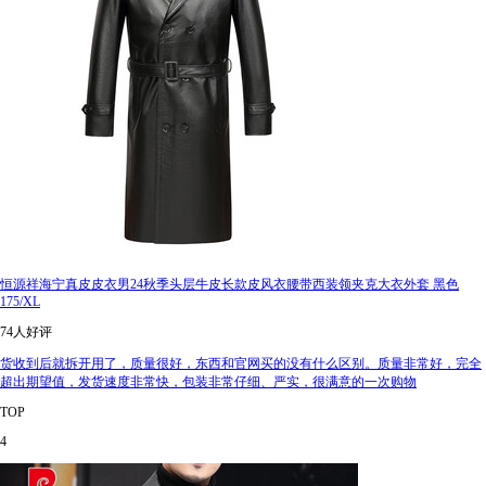
恒源祥海宁真皮皮衣男24秋季头层牛皮长款皮风衣腰带西装领夹克大衣外套 黑色
175/XL
74人好评
货收到后就拆开用了，质量很好，东西和官网买的没有什么区别。质量非常好，完全
超出期望值，发货速度非常快，包装非常仔细、严实，很满意的一次购物
TOP
4