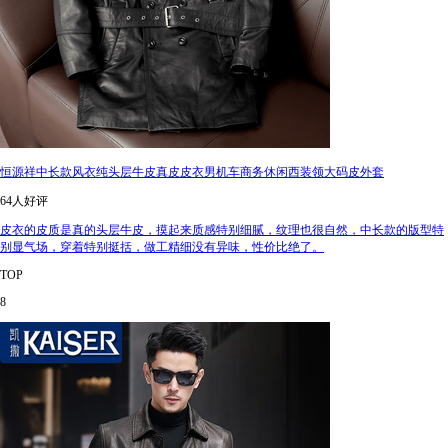
恒源祥中长款风衣纯头层牛皮真皮皮衣男机车商务休闲西装领大码皮外套
64人好评
皮衣的皮质是真的头层牛皮，摸起来质感特别细腻，纹理也很自然，中长款的版型特
别显气场，穿着特别挺括，做工精细没有异味，性价比绝了。
TOP
8