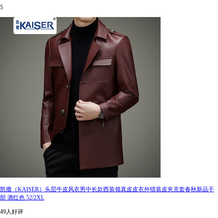
5
凯撒（KAISER）头层牛皮风衣男中长款西装领真皮皮衣外猎装皮夹克套春秋新品干
部 酒红色 52/2XL
49人好评