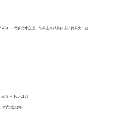
5
小码160 码的尺寸合适，如果上身稍胖的应该再买大一些
 M 100-110斤
，时尚潮流休闲