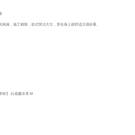
裙
的风格，做工精致，款式简洁大方，穿在身上很舒适又很好看。
带杯】-白底薰衣草 M