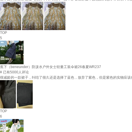
TOP
5
蕉下（beneunder）防泼水户外女士轻量工装伞裙26春夏WR237
¥
已有5000人评论
很减龄的一款裙子，纠结了很久还是选择了蓝色，放弃了紫色，但是紫色的实物应该
TOP
6