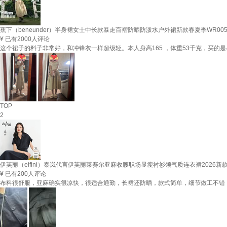
蕉下（beneunder）半身裙女士中长款暴走百褶防晒防泼水户外裙新款春夏季WR00
¥
已有2000人评论
这个裙子的料子非常好，和冲锋衣一样超级轻。本人身高165 ，体重53千克，买的是
TOP
2
伊芙丽（eifini）秦岚代言伊芙丽莱赛尔亚麻收腰职场显瘦衬衫领气质连衣裙2026新款 藏青
¥
已有200人评论
布料很舒服，亚麻确实很凉快，很适合通勤，长裙还防晒，款式简单，细节做工不错