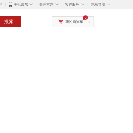
◇
◇
◇
◇
购
手机京东
关注京东
客户服务
网站导航
0
搜索
我的购物车
>