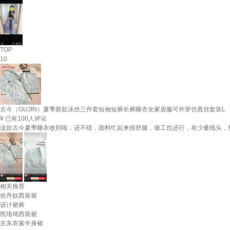
TOP
10
古今（GUJIN）夏季新款冰丝三件套短袖短裤长裤睡衣女家居服可外穿仿真丝套装L
¥
已有100人评论
这款古今夏季睡衣收到啦，还不错，面料忙起来很舒服，做工也还行，有少量线头，
相关推荐
佐丹奴西装裙
设计裙裤
凯珞琦西装裙
京东衣索半身裙