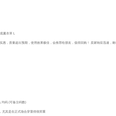
底薰衣草 L
格实惠，质量超出预期，使用效果极佳，会推荐给朋友，值得回购！ 卖家响应迅速，
均码 (可备注码数)
，尤其是在正式场合穿显得很郑重