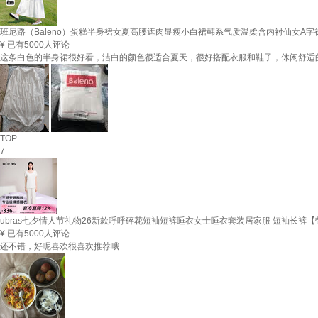
班尼路（Baleno）蛋糕半身裙女夏高腰遮肉显瘦小白裙韩系气质温柔含内衬仙女A字
¥
已有5000人评论
这条白色的半身裙很好看，洁白的颜色很适合夏天，很好搭配衣服和鞋子，休闲舒适
TOP
7
ubras七夕情人节礼物26新款呼呼碎花短袖短裤睡衣女士睡衣套装居家服 短袖长裤【
¥
已有5000人评论
还不错，好呢喜欢很喜欢推荐哦