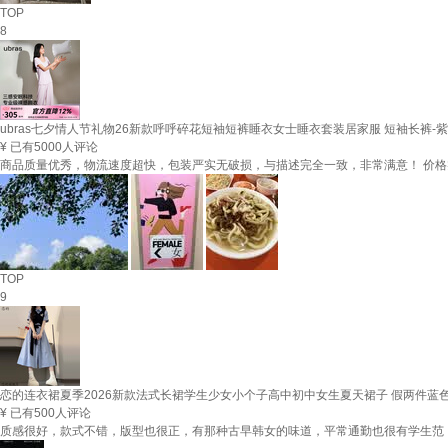
TOP
8
ubras七夕情人节礼物26新款呼呼碎花短袖短裤睡衣女士睡衣套装居家服 短袖长裤-紫
¥
已有5000人评论
商品质量优秀，物流速度超快，包装严实无破损，与描述完全一致，非常满意！ 价
TOP
9
恋的连衣裙夏季2026新款法式长裙学生少女小个子高中初中女生夏天裙子 假两件蓝色 
¥
已有500人评论
质感很好，款式不错，版型也很正，有那种古早韩女的味道，平常通勤也很有学生范