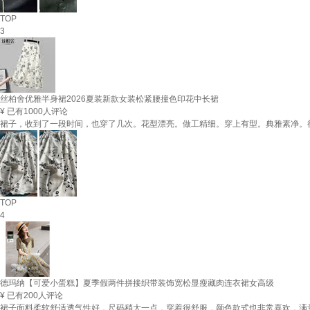
TOP
3
丝柏舍优雅半身裙2026夏装新款女装松紧腰撞色印花中长裙
¥
已有1000人评论
裙子，收到了一段时间，也穿了几次。花型漂亮。做工精细。穿上有型。典雅素净。
TOP
4
德玛纳【可爱小蛋糕】夏季假两件拼接织带装饰宽松显瘦藏肉连衣裙女高级
¥
已有200人评论
裙子面料柔软舒适透气性好，尺码稍大一点，穿着很舒服，颜色款式也非常喜欢，满