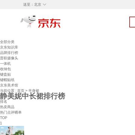
◇
送至：
北京
全部分类
京东知识库
品牌排行榜
普联摄像头
一体机
收纳包
键盘贴
键帽贴纸
京东美术馆
当前位置 :
首页
>
半身裙
静美妮中长裙排行榜
排名
热卖商品
热门点评晒单
TOP
1