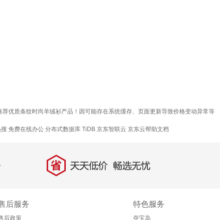
您推荐优质条纹时尚羊绒衫产品！因可能存在系统缓存、页面更新导致价格变动异常等
热搜
免费在线办公
分布式数据库 TiDB
京东智联云
京东云帮助文档
省
天天低价，畅选无忧
售后服务
特色服务
售后政策
夺宝岛