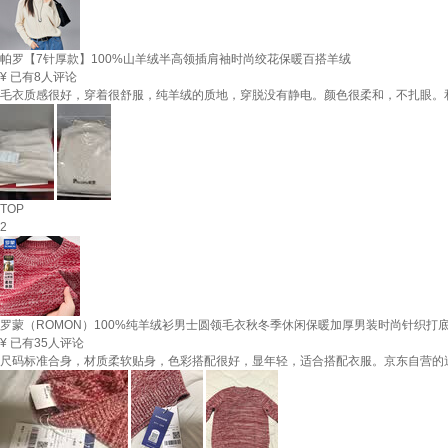
帕罗【7针厚款】100%山羊绒半高领插肩袖时尚绞花保暖百搭羊绒
¥
已有8人评论
毛衣质感很好，穿着很舒服，纯羊绒的质地，穿脱没有静电。颜色很柔和，不扎眼。
TOP
2
罗蒙（ROMON）100%纯羊绒衫男士圆领毛衣秋冬季休闲保暖加厚男装时尚针织打
¥
已有35人评论
尺码标准合身，材质柔软贴身，色彩搭配很好，显年轻，适合搭配衣服。京东自营的