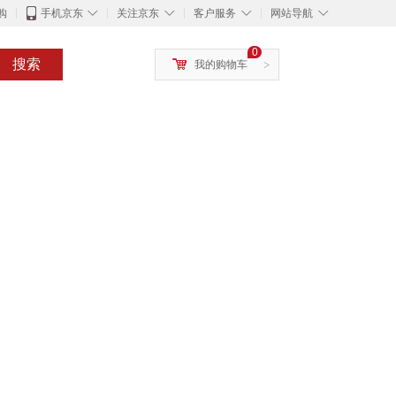
◇
◇
◇
◇
购
手机京东
关注京东
客户服务
网站导航
0
搜索
我的购物车
>