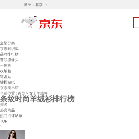
◇
送至：
北京
全部分类
京东知识库
品牌排行榜
普联摄像头
一体机
收纳包
键盘贴
键帽贴纸
京东美术馆
当前位置 :
首页
>
女士羊绒衫
条纹时尚羊绒衫排行榜
排名
热卖商品
热门点评晒单
TOP
1