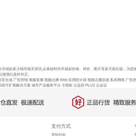
时尚羊绒衫多少钱等相关资讯,从条纹时尚羊绒衫价格、评价、图片等多方面比较，为
以便我们及时补正。
语音合成
广告营销
视频直播
视频点播
Web 应用防火墙
视频点播加速
私有网络
广告
系统可扩展解决方案
城市产业服务平台
卡西欧
云监控
PLUS 云会议
好
直发，极速配送
正品行货，精致服务
支付方式
货到付款