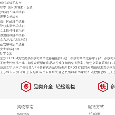
低领羊绒毛衣女
印季（ENGINED）女装
梦特娇长款羊绒衫
鹿王女羊绒衫
设计师品牌羊绒衫
鄂尔多斯女羊绒衫
女土圆领打底毛衣
浪漫妮薇娜羊绒衫
京东JANJAS羊绒衫
圣雪绒韩版羊绒衫
女士羊绒衫991
玲宇女装
京东JD.COM为您提供条纹时尚羊绒衫销量排行榜、条纹时尚羊绒衫哪个好、条纹
不确定性情况出现，如您发现活动商品标价或促销信息有异常，请您立即联系我们，
通用文字识别
广告投放
VPN
分布式关系型数据库 DRDS
存储网关
增值税发票识别
京东城市云
流计算
京东万象
应用安全网关
静态页面加速
商家成长
流数据总线
云上
多
快
品类齐全，轻松购物
多仓
购物指南
配送方式
购物流程
上门自提