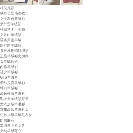
相关推荐
秋冬长款毛衣裙
女士灰色羊绒衫
女外贸羊绒衫
科蒙博卡一字领
女装山羊绒衫
诺姿天宝羊绒
欧丝路羊绒衫
条纹堆堆领针织衫
正品羊绒衫女加厚
女羊绒衫长
内修羊绒衫
袺夕羊绒衫
GTS羊绒衫
爱纱贝霓羊绒衫
韩引羊绒衫
高领韩版羊绒衫
毛衣女羊绒衫哥弟
女式加绒羊毛衫
京东高领羊绒衫女
短款加厚羊绒毛衣女
奶白麻花
加绒羊毛衫女冬
女纯羊绒背心