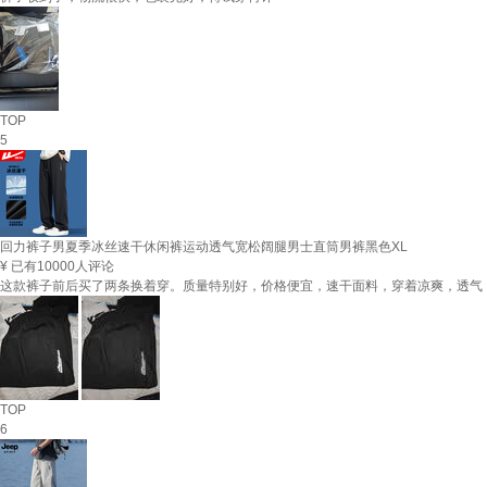
TOP
5
回力裤子男夏季冰丝速干休闲裤运动透气宽松阔腿男士直筒男裤黑色XL
¥
已有10000人评论
这款裤子前后买了两条换着穿。质量特别好，价格便宜，速干面料，穿着凉爽，透气
TOP
6