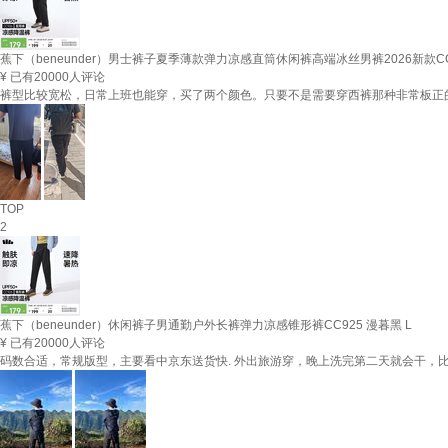
蕉下（beneunder）男士裤子夏季薄款弹力凉感直筒休闲裤高端冰丝男裤2026新款CC
¥
已有20000人评论
裤型比较宽松，日常上班也能穿，买了两个颜色。只要不是需要穿西裤那种非常板正的
TOP
2
蕉下（beneunder）休闲裤子男通勤户外长裤弹力凉感锥形裤CC925 漫暮黑 L
¥
已有20000人评论
码数合适，常规版型，主要看中京东送货快. 外出旅游穿，晚上洗完第二天就会干，比