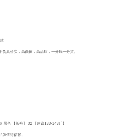
新款
手货真价实，高颜值，高品质，一分钱一分货。
 【长裤】 32 【建议133-143斤】
品牌值得信赖。