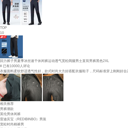
TOP
10
回力裤子男夏季冰丝速干休闲裤运动透气宽松阔腿男士直筒男裤黑色2XL
¥
已有10000人评论
衣服面料柔软舒适透气性好，款式时尚大方好搭配衣服鞋子，尺码标准穿上刚刚好合
相关推荐
男裤潮款
英伦男休闲裤
雷迪宾宝（REDIBINBO）男装
宽松时尚棉裤男