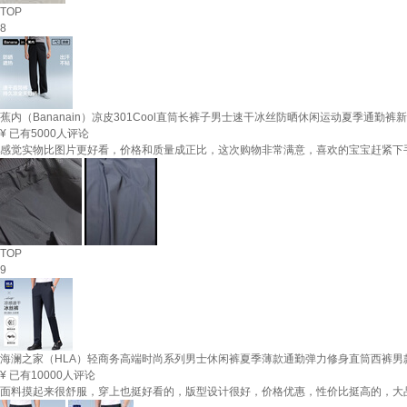
TOP
8
蕉内（Bananain）凉皮301Cool直筒长裤子男士速干冰丝防晒休闲运动夏季通勤裤
¥
已有5000人评论
感觉实物比图片更好看，价格和质量成正比，这次购物非常满意，喜欢的宝宝赶紧下
TOP
9
海澜之家（HLA）轻商务高端时尚系列男士休闲裤夏季薄款通勤弹力修身直筒西裤男款 黑色
¥
已有10000人评论
面料摸起来很舒服，穿上也挺好看的，版型设计很好，价格优惠，性价比挺高的，大