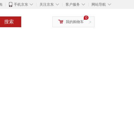
◇
◇
◇
◇
购
手机京东
关注京东
客户服务
网站导航
0
搜索
我的购物车
>