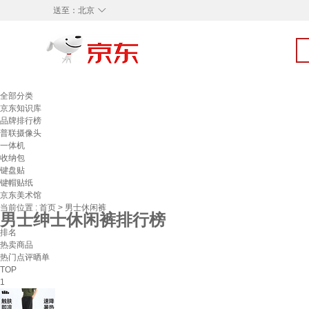
◇
送至：
北京
全部分类
京东知识库
品牌排行榜
普联摄像头
一体机
收纳包
键盘贴
键帽贴纸
京东美术馆
当前位置 :
首页
>
男士休闲裤
男士绅士休闲裤排行榜
排名
热卖商品
热门点评晒单
TOP
1