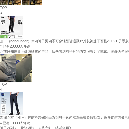
TOP
3
蕉下（beneunder）休闲裤子男四季可穿锥型裤通勤户外长裤速干百搭AL021 子墨灰 
¥
已有20000人评论
之前只知道蕉下做防晒衣的产品，后来看到有平时穿的衣服就买了试试。很舒适也很
TOP
4
海澜之家（HLA）轻商务高端时尚系列男士休闲裤夏季薄款通勤弹力修身直筒西裤男款 黑色
¥
已有10000人评论
裤子收到了，物流很快，包装完好，待试穿再评