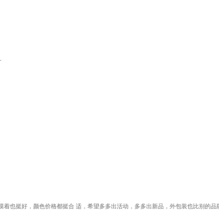
L
摸着也挺好，颜色价格都挺合 适，希望多多出活动，多多出新品，外包装也比别的品