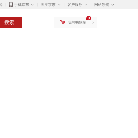
◇
◇
◇
◇
购
手机京东
关注京东
客户服务
网站导航
0
搜索
我的购物车
>