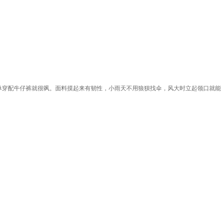
，单穿配牛仔裤就很飒。面料摸起来有韧性，小雨天不用狼狈找伞，风大时立起领口就