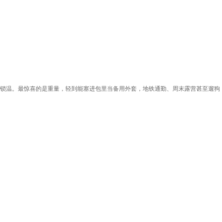
能锁温。最惊喜的是重量，轻到能塞进包里当备用外套，地铁通勤、周末露营甚至遛狗