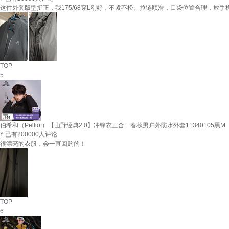
这件外套版型挺正，我175/68穿L刚好，不紧不松。拉链顺滑，口袋位置合理，放
TOP
5
伯希和（Pelliot）【山野经典2.0】冲锋衣三合一春秋男户外防水外套11340105黑M
¥
已有200000人评论
很漂亮的衣服，会一直回购的！
TOP
6