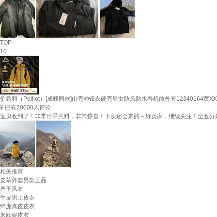
TOP
10
伯希和（Pelliot）[成毅同款]山壳冲锋衣硬壳男女防风防水春机能外套12340164黄XX
¥
已有20000人评论
宝贝收到了！非常出乎意料，非常惊喜！下次还会来的～好卖家，继续关注！全五分
相关推荐
皮草外套男款正品
兽王风衣
牛皮男士皮衣
绅庞真皮皮衣
米欧妮皮衣