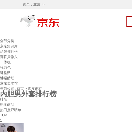
◇
送至：
北京
全部分类
京东知识库
品牌排行榜
普联摄像头
一体机
收纳包
键盘贴
键帽贴纸
京东美术馆
当前位置 :
首页
>
真皮皮衣
内胆男外套排行榜
排名
热卖商品
热门点评晒单
TOP
1