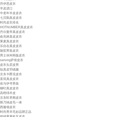
乔伊思皮衣
羊皮进口
中老年羊皮皮衣
七贝勒真皮皮衣
时尚皮衣排名
HOTNUMBER真皮皮衣
丹尔曼帝真皮皮衣
俞兆林真皮皮衣
莱麦真皮皮衣
乐自在真皮皮衣
骆驼男装皮衣
男士休闲韩版皮衣
sanong萨侬皮衣
皮衣头层皮男
短真皮羽绒服
京东卡爵克皮衣
直筒真皮皮衣
依与伊寻男装
铆钉真皮皮衣
高档绵羊皮
京东旺草阁皮衣
斯乃纳皮毛一体
西服领皮衣
时尚男羊毛衫品牌正品
抓绒男童机车皮衣