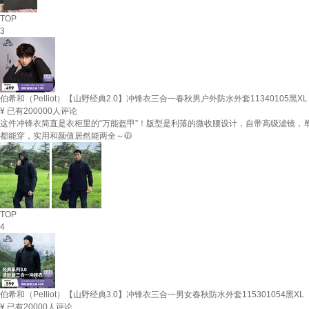
TOP
3
伯希和（Pelliot）【山野经典2.0】冲锋衣三合一春秋男户外防水外套11340105黑XL
¥
已有200000人评论
这件冲锋衣简直是衣柜里的“万能盔甲”！版型是利落的微收腰设计，自带高级滤镜
都能穿，实用和颜值居然能两全～🧥
TOP
4
伯希和（Pelliot）【山野经典3.0】冲锋衣三合一男女春秋防水外套115301054黑XL
¥
已有20000人评论