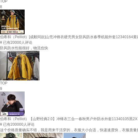
TOP
8
伯希和（Pelliot）[成毅同款]山壳冲锋衣硬壳男女防风防水春季机能外套12340164黄
¥
已有20000人评论
防风防水性能很好，物流也快
TOP
9
伯希和（Pelliot）【山野经典2.0】冲锋衣三合一春秋男户外防水外套11340105黑2X
¥
已有200000人评论
这个价格质量确实不错，我是用来干活穿的，衣服大小合适，快递速度快，衣服质量