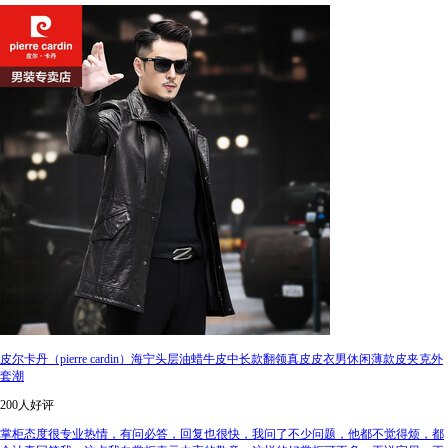
皮尔卡丹（pierre cardin）海宁头层油蜡牛皮中长款翻领真皮皮衣男休闲薄款皮夹克外
套潮
200人好评
掌柜态度很专业热情，有问必答，回复也很快，我问了不少问题，他都不觉得烦，都