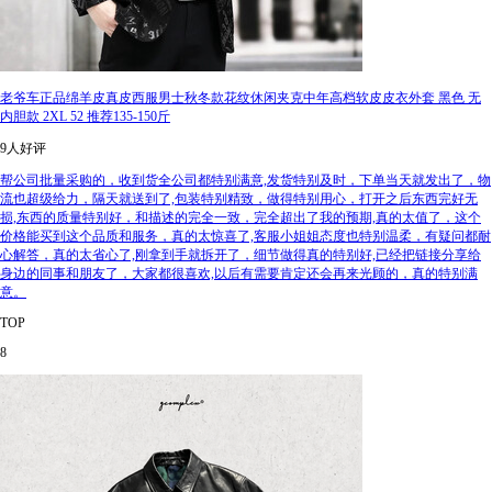
老爷车正品绵羊皮真皮西服男士秋冬款花纹休闲夹克中年高档软皮皮衣外套 黑色 无
内胆款 2XL 52 推荐135-150斤
9人好评
帮公司批量采购的，收到货全公司都特别满意,发货特别及时，下单当天就发出了，物
流也超级给力，隔天就送到了,包装特别精致，做得特别用心，打开之后东西完好无
损,东西的质量特别好，和描述的完全一致，完全超出了我的预期,真的太值了，这个
价格能买到这个品质和服务，真的太惊喜了,客服小姐姐态度也特别温柔，有疑问都耐
心解答，真的太省心了,刚拿到手就拆开了，细节做得真的特别好,已经把链接分享给
身边的同事和朋友了，大家都很喜欢,以后有需要肯定还会再来光顾的，真的特别满
意。
TOP
8