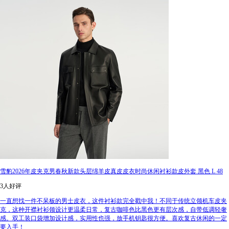
雪豹2026年皮夹克男春秋新款头层绵羊皮真皮皮衣时尚休闲衬衫款皮外套 黑色 L 48
3人好评
一直想找一件不呆板的男士皮衣，这件衬衫款完全戳中我！不同于传统立领机车皮夹
克，这种开襟衬衫领设计更温柔日常，复古咖啡色比黑色更有层次感，自带低调轻奢
感。双工装口袋增加设计感，实用性也强，放手机钥匙很方便。喜欢复古休闲的一定
要入手！