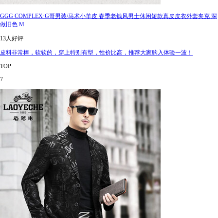
GGG COMPLEX·G哥男装/马术小羊皮 春季老钱风男士休闲短款真皮皮衣外套夹克 深
做旧色 M
13人好评
皮料非常棒，软软的，穿上特别有型，性价比高，推荐大家购入体验一波！
TOP
7