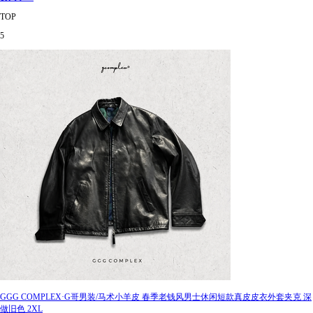
TOP
5
GGG COMPLEX·G哥男装/马术小羊皮 春季老钱风男士休闲短款真皮皮衣外套夹克 深
做旧色 2XL