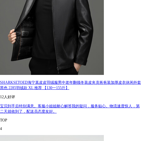
SHARKSETOED海宁真皮皮羽绒服男中老年翻领冬装皮夹克爸爸装加厚皮衣休闲外套
黑色 2285羽绒款 XL 推荐 【130一155斤】
12人好评
宝贝到手后特别满意。客服小姐姐耐心解答我的疑问，服务贴心。物流速度惊人，第
二天就收到了，配送员态度友好。
TOP
4