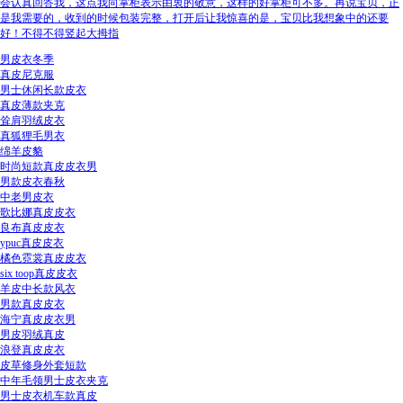
会认真回答我，这点我向掌柜表示由衷的敬意，这样的好掌柜可不多。再说宝贝，正
是我需要的，收到的时候包装完整，打开后让我惊喜的是，宝贝比我想象中的还要
好！不得不得竖起大拇指
男皮衣冬季
真皮尼克服
男士休闲长款皮衣
真皮薄款夹克
耸肩羽绒皮衣
真狐狸毛男衣
绵羊皮貉
时尚短款真皮皮衣男
男款皮衣春秋
中老男皮衣
歌比娜真皮皮衣
良布真皮皮衣
ypuc真皮皮衣
橘色霓裳真皮皮衣
six toop真皮皮衣
羊皮中长款风衣
男款真皮皮衣
海宁真皮皮衣男
男皮羽绒真皮
浪登真皮皮衣
皮草修身外套短款
中年毛领男士皮衣夹克
男士皮衣机车款真皮