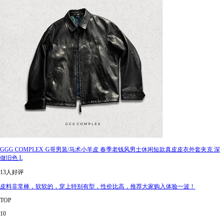
GGG COMPLEX·G哥男装/马术小羊皮 春季老钱风男士休闲短款真皮皮衣外套夹克 深
做旧色 L
13人好评
皮料非常棒，软软的，穿上特别有型，性价比高，推荐大家购入体验一波！
TOP
10