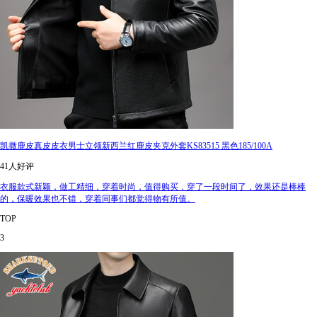
凯撒鹿皮真皮皮衣男士立领新西兰红鹿皮夹克外套KS83515 黑色185/100A
41人好评
衣服款式新颖，做工精细，穿着时尚，值得购买，穿了一段时间了，效果还是棒棒
的，保暖效果也不错，穿着同事们都觉得物有所值。
TOP
3