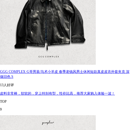
GGG COMPLEX·G哥男装/马术小羊皮 春季老钱风男士休闲短款真皮皮衣外套夹克 深
做旧色 S
13人好评
皮料非常棒，软软的，穿上特别有型，性价比高，推荐大家购入体验一波！
TOP
9