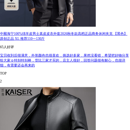
中囿海宁100%绵羊皮男士真皮皮衣外套2026秋冬款高档正品商务休闲夹克 【黑色】
原创正品 XL 推荐110一130斤
65人好评
宝贝收到后很满意，外形颜色也很喜欢，挑选好多家，果然没看错，希望把好物分享
给大家☺️特别特别棒，货比三家才买的，店主人很好，回答问题很有耐心，也很详
细，有需要还会再来的
TOP
2