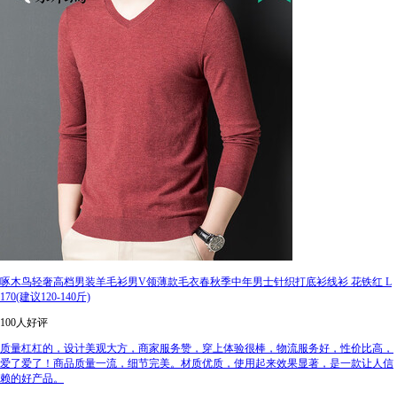
啄木鸟轻奢高档男装羊毛衫男V领薄款毛衣春秋季中年男士针织打底衫线衫 花铁红 L
170(建议120-140斤)
100人好评
质量杠杠的，设计美观大方，商家服务赞，穿上体验很棒，物流服务好，性价比高，
爱了爱了！商品质量一流，细节完美。材质优质，使用起来效果显著，是一款让人信
赖的好产品。