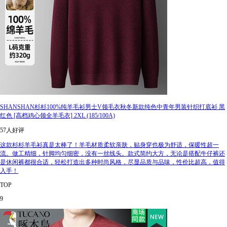
SHANSHAN杉杉100%纯羊毛衫男士V领毛衣秋冬新款纯色中青年男装针织打底衫 黑
红色 [高档鸡心领全羊毛衣] 2XL (185/100A)
57人好评
这款杉杉羊毛衫真是太棒了！羊毛材质柔软亲肤，贴身穿也极为舒适，保暖性超一
流。做工精细，针脚均匀细密，没有一丝线头。款式简约大方，无论是搭配牛仔裤还
是休闲裤都很合适，轻松打造出多种时尚风格，尽显品质与品味，性价比超高，值得
入手！
TOP
9