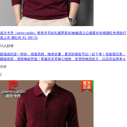
皮尔卡丹（pierre cardin）爸爸羊毛衫礼服男装长袖t恤喜公公婚宴衬衫领酒红色薄款打
底上衣 酒红色 XL 180 /52
15人好评
跟描述的是一样的，很显高档，物美价廉，要买的朋友可以一起下单！包装很完美，
颜值很高，感觉物超所值！客服也非常耐心细致，发货快物流给力，以后还会再来☺️
TOP
2