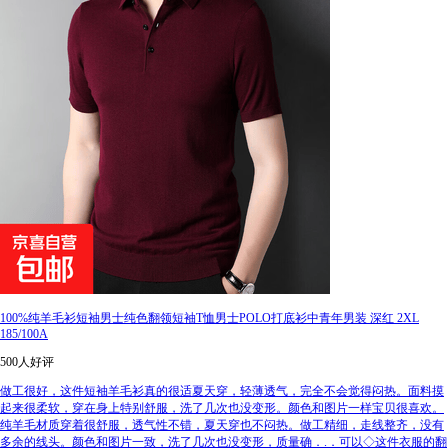
100%纯羊毛衫短袖男士纯色翻领短袖T恤男士POLO打底衫中青年男装 深红 2XL
185/100A
500人好评
做工很好，这件短袖羊毛衫真的很适夏天穿，轻薄透气，完全不会觉得闷热。面料摸
起来很柔软，穿在身上特别舒服，洗了几次也没变形。颜色和图片一样宝贝很喜欢。
纯羊毛材质穿着很舒服，透气性不错，夏天穿也不闷热。做工精细，走线整齐，没有
多余的线头。颜色和图片一致，洗了几次也没变形，质量确．.．可以◇这件衣服的翻