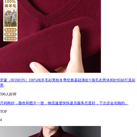
罗蒙（ROMON）100%纯羊毛衫男秋冬季经典基础薄款V领毛衣男休闲针织衫打底衫
男
500人好评
尺码刚好，颜色和图片一致，物流速度快快递员服务态度好，下次还会光顾的。
TOP
4