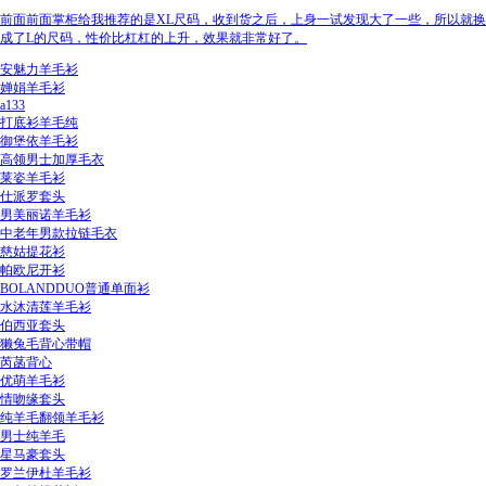
前面前面掌柜给我推荐的是XL尺码，收到货之后，上身一试发现大了一些，所以就换
成了L的尺码，性价比杠杠的上升，效果就非常好了。
安魅力羊毛衫
婵娟羊毛衫
a133
打底衫羊毛纯
御堡依羊毛衫
高领男士加厚毛衣
莱姿羊毛衫
仕派罗套头
男美丽诺羊毛衫
中老年男款拉链毛衣
慈姑提花衫
帕欧尼开衫
BOLANDDUO普通单面衫
水沐清莲羊毛衫
伯西亚套头
獭兔毛背心带帽
芮菡背心
优萌羊毛衫
情吻缘套头
纯羊毛翻领羊毛衫
男士纯羊毛
星马豪套头
罗兰伊杜羊毛衫