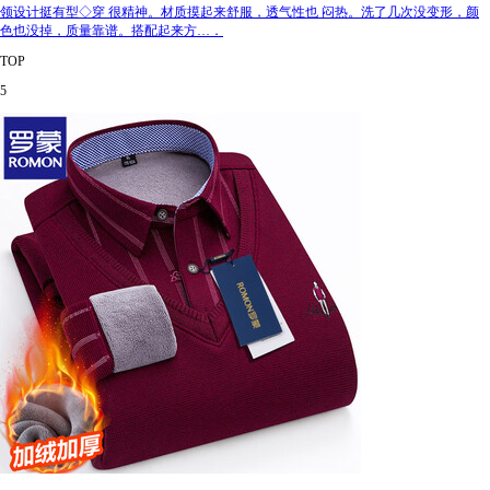
领设计挺有型◇穿 很精神。材质摸起来舒服，透气性也 闷热。洗了几次没变形，颜
色也没掉，质量靠谱。搭配起来方…．
TOP
5