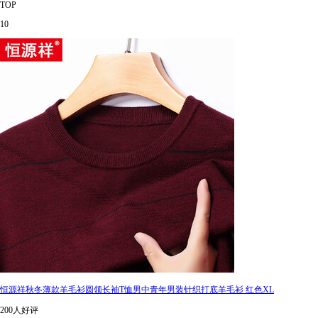
TOP
10
恒源祥秋冬薄款羊毛衫圆领长袖T恤男中青年男装针织打底羊毛衫 红色XL
200人好评