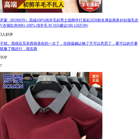
罗蒙（ROMON）高端100%纯羊毛衫男士假两件打底衫2026秋冬厚款商务衬衫领毛衣
V衣领红色9001-100%-绵羊毛 M 165(建议100-120斤内)
3人好评
不错。我很近买东西很喜欢的一次了，也很值确认晚了不可以意思了，看可以的不要
犹豫了哦还行，很实惠
TOP
7