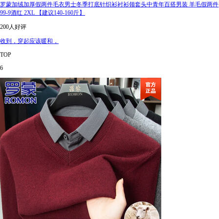
罗蒙加绒加厚假两件毛衣男士冬季打底针织衫衬衫领套头中青年百搭男装 羊毛假两件
99-9酒红 2XL 【建议140-160斤】
200人好评
收到，穿起应该暖和，
TOP
6