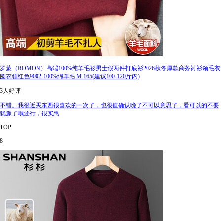
罗蒙（ROMON）高端100%纯羊毛衫男士假两件打底衫2026秋冬厚款商务衬衫领毛衣
圆衣领红色9002-100%绵羊毛 M 165(建议100-120斤内)
3人好评
不错。我很近买东西很喜欢的一次了，也很值确认晚了不可以意思了，看可以的不要
犹豫了哦还行，很实惠
TOP
8