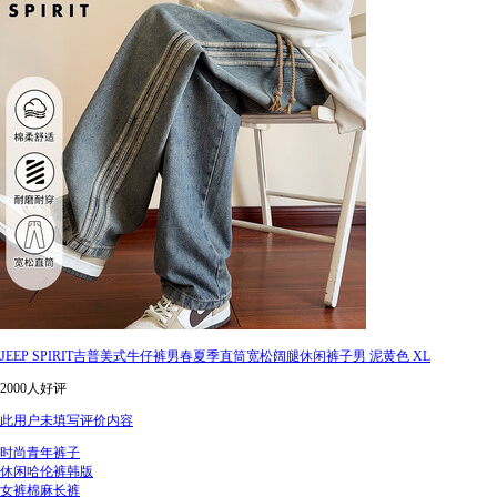
JEEP SPIRIT吉普美式牛仔裤男春夏季直筒宽松阔腿休闲裤子男 泥黄色 XL
2000人好评
此用户未填写评价内容
时尚青年裤子
休闲哈伦裤韩版
女裤棉麻长裤