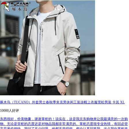
啄木鸟（TUCANO）外套男士春秋季夹克男休闲工装连帽上衣服宽松男装 卡其 XL
10000人好评
东西很好，价美物廉，谢谢掌柜的！说实在，这是我京东购物来让我最满意的一次购
物。无论是堂柜的态度还是对物品我都非常满意的。掌柜态度很专业热情，有回必管
言晏暴也很快，我问了不少问题，他都不觉得烦，都会认真回答我，这点我向掌柜表