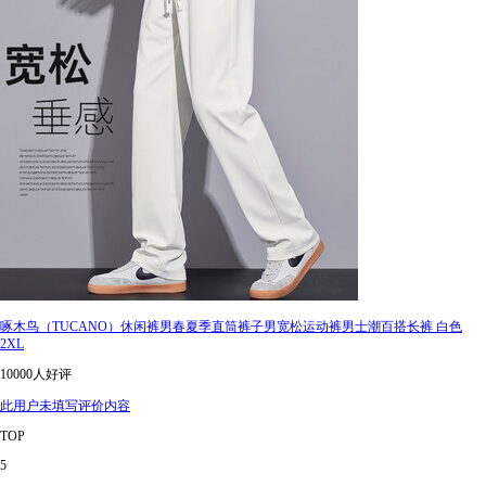
啄木鸟（TUCANO）休闲裤男春夏季直筒裤子男宽松运动裤男士潮百搭长裤 白色
2XL
10000人好评
此用户未填写评价内容
TOP
5