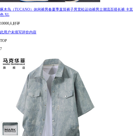
啄木鸟（TUCANO）休闲裤男春夏季直筒裤子男宽松运动裤男士潮流百搭长裤 卡其
色 XL
10000人好评
此用户未填写评价内容
TOP
7