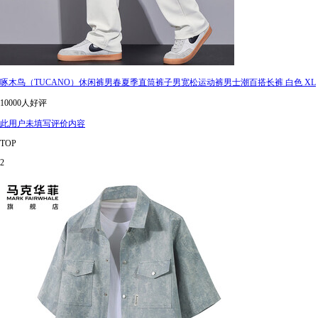
啄木鸟（TUCANO）休闲裤男春夏季直筒裤子男宽松运动裤男士潮百搭长裤 白色 XL
10000人好评
此用户未填写评价内容
TOP
2