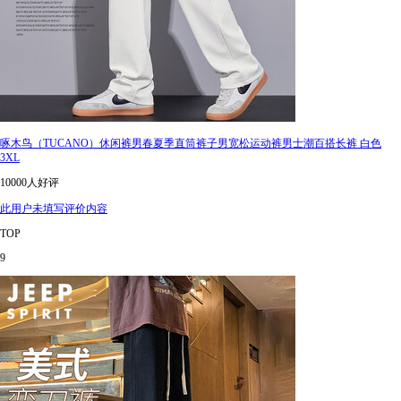
啄木鸟（TUCANO）休闲裤男春夏季直筒裤子男宽松运动裤男士潮百搭长裤 白色
3XL
10000人好评
此用户未填写评价内容
TOP
9