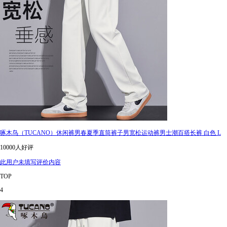
啄木鸟（TUCANO）休闲裤男春夏季直筒裤子男宽松运动裤男士潮百搭长裤 白色 L
10000人好评
此用户未填写评价内容
TOP
4