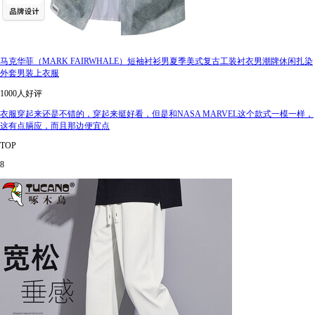
马克华菲（MARK FAIRWHALE）短袖衬衫男夏季美式复古工装衬衣男潮牌休闲扎染
外套男装上衣服
1000人好评
衣服穿起来还是不错的，穿起来挺好看，但是和NASA MARVEL这个款式一模一样，
这有点膈应，而且那边便宜点
TOP
8