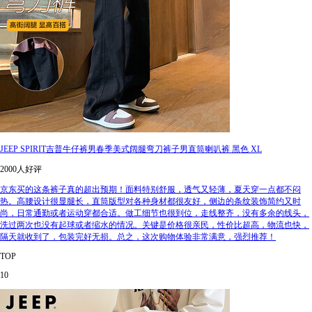
JEEP SPIRIT吉普牛仔裤男春季美式阔腿弯刀裤子男直筒喇叭裤 黑色 XL
2000人好评
京东买的这条裤子真的超出预期！面料特别舒服，透气又轻薄，夏天穿一点都不闷
热。高腰设计很显腿长，直筒版型对各种身材都很友好，侧边的条纹装饰简约又时
尚，日常通勤或者运动穿都合适。做工细节也很到位，走线整齐，没有多余的线头，
洗过两次也没有起球或者缩水的情况。关键是价格很亲民，性价比超高，物流也快，
隔天就收到了，包装完好无损。总之，这次购物体验非常满意，强烈推荐！
TOP
10