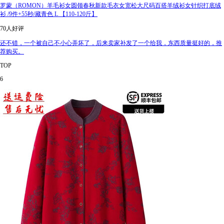
罗蒙（ROMON）羊毛衫女圆领春秋新款毛衣女宽松大尺码百搭羊绒衫女针织打底绒
衫 /9件+55秒/藏青色 L 【110-120斤】
70人好评
还不错，一个被自己不小心弄坏了，后来卖家补发了一个给我，东西质量挺好的，推
荐购买。
TOP
6