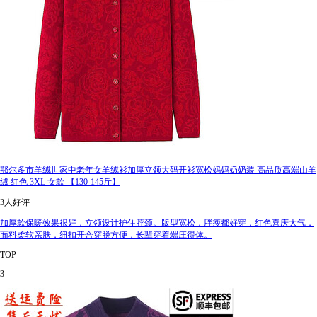
鄂尔多市羊绒世家中老年女羊绒衫加厚立领大码开衫宽松妈妈奶奶装 高品质高端山羊
绒 红色 3XL 女款 【130-145斤】
3人好评
加厚款保暖效果很好，立领设计护住脖颈。版型宽松，胖瘦都好穿，红色喜庆大气，
面料柔软亲肤，纽扣开合穿脱方便，长辈穿着端庄得体。
TOP
3