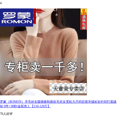
4
罗蒙（ROMON）羊毛衫女圆领春秋新款毛衣女宽松大尺码百搭羊绒衫女针织打底绒
衫 9件+38秒/金驼色 L 【110-120斤】
70人好评