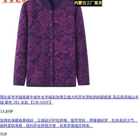
鄂尔多市羊绒世家中老年女羊绒衫加厚立领大码开衫宽松妈妈奶奶装 高品质高端山羊
绒 紫色 3XL 女款 【130-145斤】
3人好评
加厚款保暖效果很好，立领设计护住脖颈。版型宽松，胖瘦都好穿，红色喜庆大气，
面料柔软亲肤，纽扣开合穿脱方便，长辈穿着端庄得体。
TOP