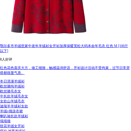
鄂尔多市羊绒世家中老年羊绒衫女开衫加厚保暖宽松大码本命年毛衣 红色 M [100斤
以下]
8人好评
红色花色喜庆大方，做工细致，触感温润舒适，开衫设计活动不受拘束，过节日常穿
搭都很显气质。
冬日浪漫羊绒衫
欧丝璐纯羊绒衫
欧丝璐毛衣女
中长款羊绒毛衣女
女款山羊绒毛衣
迪瑞羊羊绒衫女款
羊绒v领连衣裙
喇叭袖长款羊绒衫
塌塌领
绞花羊绒女开衫