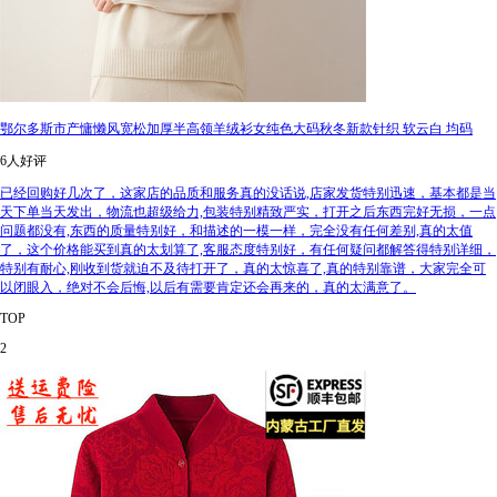
鄂尔多斯市产慵懒风宽松加厚半高领羊绒衫女纯色大码秋冬新款针织 软云白 均码
6人好评
已经回购好几次了，这家店的品质和服务真的没话说,店家发货特别迅速，基本都是当
天下单当天发出，物流也超级给力,包装特别精致严实，打开之后东西完好无损，一点
问题都没有,东西的质量特别好，和描述的一模一样，完全没有任何差别,真的太值
了，这个价格能买到真的太划算了,客服态度特别好，有任何疑问都解答得特别详细，
特别有耐心,刚收到货就迫不及待打开了，真的太惊喜了,真的特别靠谱，大家完全可
以闭眼入，绝对不会后悔,以后有需要肯定还会再来的，真的太满意了。
TOP
2