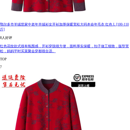
鄂尔多市羊绒世家中老年羊绒衫女开衫加厚保暖宽松大码本命年毛衣 红色 L [100-110
斤]
8人好评
红色花纹款式很有氛围感，开衫穿脱很方便，面料厚实保暖，扣子做工细致，版型宽
松，妈妈平时买菜聚会穿都很合适。
TOP
7