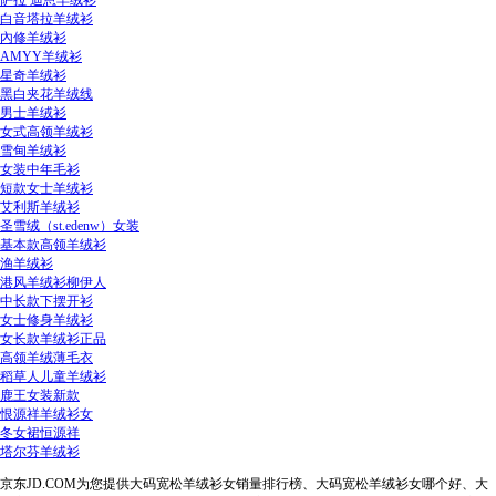
萨拉 迪恩羊绒衫
白音塔拉羊绒衫
內修羊绒衫
AMYY羊绒衫
星奇羊绒衫
黑白夹花羊绒线
男士羊绒衫
女式高领羊绒衫
雪甸羊绒衫
女装中年毛衫
短款女士羊绒衫
艾利斯羊绒衫
圣雪绒（st.edenw）女装
基本款高领羊绒衫
渔羊绒衫
港风羊绒衫柳伊人
中长款下摆开衫
女士修身羊绒衫
女长款羊绒衫正品
高领羊绒薄毛衣
稻草人儿童羊绒衫
鹿王女装新款
恨源祥羊绒衫女
冬女裙恒源祥
塔尔芬羊绒衫
京东JD.COM为您提供大码宽松羊绒衫女销量排行榜、大码宽松羊绒衫女哪个好、大