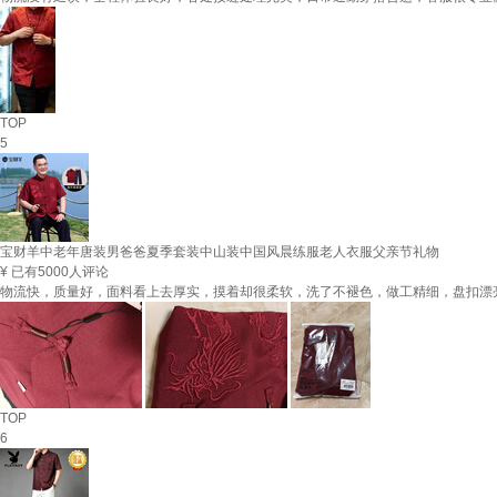
TOP
5
宝财羊中老年唐装男爸爸夏季套装中山装中国风晨练服老人衣服父亲节礼物
¥
已有5000人评论
物流快，质量好，面料看上去厚实，摸着却很柔软，洗了不褪色，做工精细，盘扣漂
TOP
6