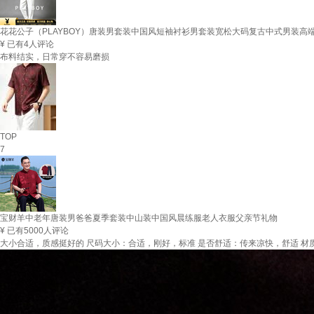
花花公子（PLAYBOY）唐装男套装中国风短袖衬衫男套装宽松大码复古中式男装高端香云纱
¥
已有4人评论
布料结实，日常穿不容易磨损
TOP
7
宝财羊中老年唐装男爸爸夏季套装中山装中国风晨练服老人衣服父亲节礼物
¥
已有5000人评论
大小合适，质感挺好的 尺码大小：合适，刚好，标准 是否舒适：传来凉快，舒适 材