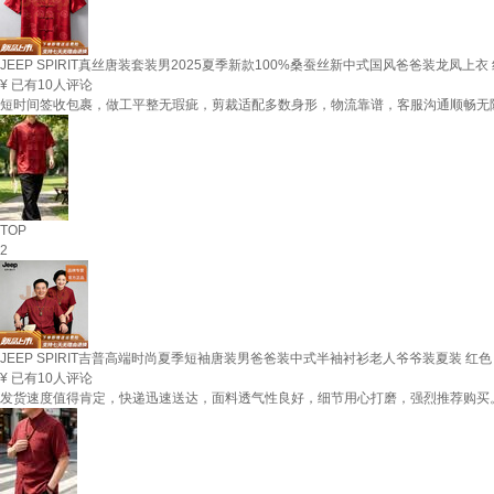
JEEP SPIRIT真丝唐装套装男2025夏季新款100%桑蚕丝新中式国风爸爸装龙凤上衣 
¥
已有10人评论
短时间签收包裹，做工平整无瑕疵，剪裁适配多数身形，物流靠谱，客服沟通顺畅无
TOP
2
JEEP SPIRIT吉普高端时尚夏季短袖唐装男爸爸装中式半袖衬衫老人爷爷装夏装 红色
¥
已有10人评论
发货速度值得肯定，快递迅速送达，面料透气性良好，细节用心打磨，强烈推荐购买