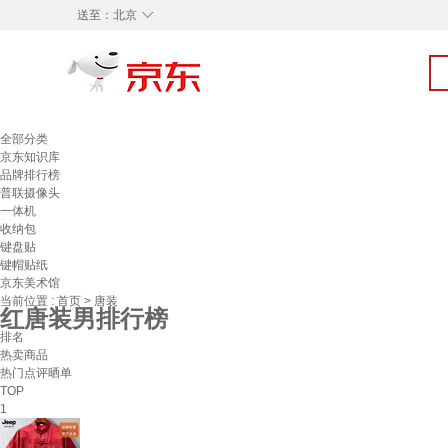
◇
送至：
北京
全部分类
京东知识库
品牌排行榜
普联摄像头
一体机
收纳包
键盘贴
键帽贴纸
京东美术馆
当前位置 :
首页
>
唐装
红唐装男排行榜
排名
热卖商品
热门点评晒单
TOP
1