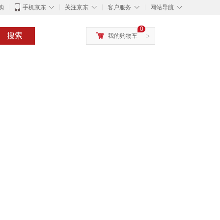
◇
◇
◇
◇
购
手机京东
关注京东
客户服务
网站导航
0
搜索
我的购物车
>