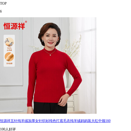
TOP
6
恒源祥五针纯羊绒加厚女针织衫纯色打底毛衣纯羊绒妈妈装大红中领160
100人好评