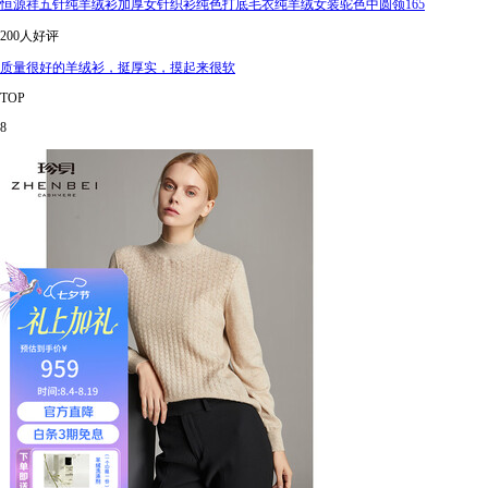
恒源祥五针纯羊绒衫加厚女针织衫纯色打底毛衣纯羊绒女装驼色中圆领165
200人好评
质量很好的羊绒衫，挺厚实，摸起来很软
TOP
8