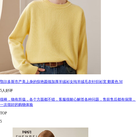
鄂尔多斯市产美上身的惊艳圆领加厚羊绒衫女纯羊绒毛衣针织衫宽 鹅黄色 M
5人好评
很棒，物有所值，各个方面都不错，客服很耐心解答各种问题，售前售后都有保障，
一次很好的购物体验
TOP
5