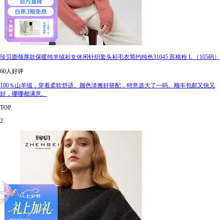
珍贝圆领厚款保暖纯羊绒衫女休闲针织套头衫毛衣简约纯色31045 苏格粉 L （105码）
60人好评
100％山羊绒，穿着柔软舒适。颜色淡雅好搭配，特意选大了一码。顺丰包邮又快又
好，哪哪都满意。
TOP
2