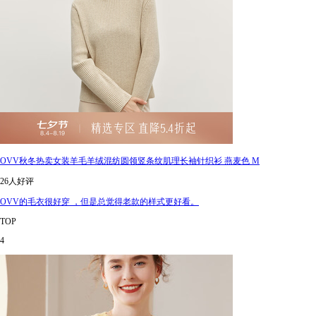
OVV秋冬热卖女装羊毛羊绒混纺圆领竖条纹肌理长袖针织衫 燕麦色 M
26人好评
OVV的毛衣很好穿 ，但是总觉得老款的样式更好看。
TOP
4