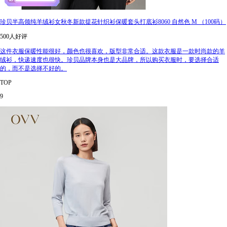
珍贝半高领纯羊绒衫女秋冬新款提花针织衫保暖套头打底衫8060 自然色 M （100码）
500人好评
这件衣服保暖性能很好，颜色也很喜欢，版型非常合适。这款衣服是一款时尚款的羊
绒衫，快递速度也很快。珍贝品牌本身也是大品牌，所以购买衣服时，要选择合适
的，而不是选择不好的。
TOP
9