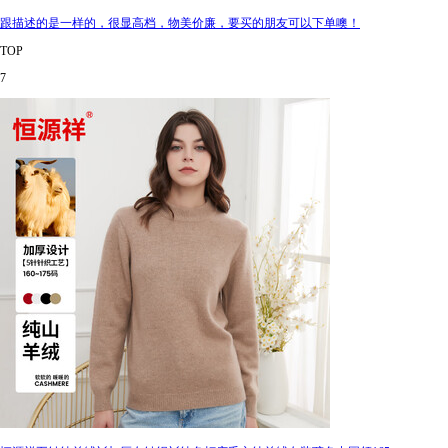
跟描述的是一样的，很显高档，物美价廉，要买的朋友可以下单噢！
TOP
7