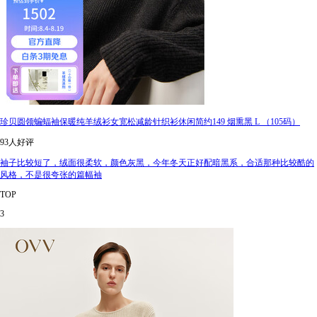
珍贝圆领蝙蝠袖保暖纯羊绒衫女宽松减龄针织衫休闲简约149 烟熏黑 L （105码）
93人好评
袖子比较短了，绒面很柔软，颜色灰黑，今年冬天正好配暗黑系，合适那种比较酷的
风格，不是很夸张的篇幅袖
TOP
3