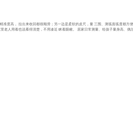
精准度高， 拉出来收回都很顺滑；另一边是柔软的皮尺，量 三围、测弧面弧度都方便
家里老人用着也说看得清楚，不用凑近 眯着眼瞅。 居家日常测量、给孩子量身高、偶