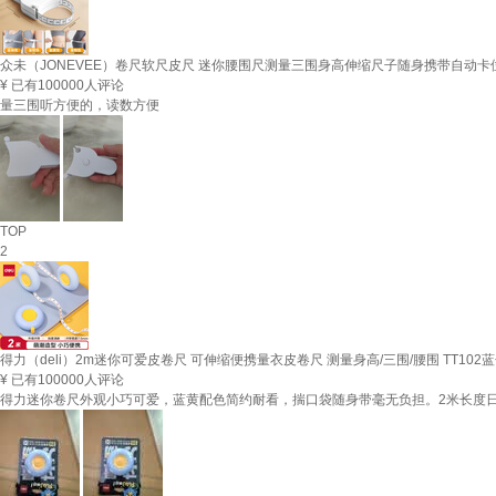
众未（JONEVEE）卷尺软尺皮尺 迷你腰围尺测量三围身高伸缩尺子随身携带自动卡位1
¥
已有100000人评论
量三围听方便的，读数方便
TOP
2
得力（deli）2m迷你可爱皮卷尺 可伸缩便携量衣皮卷尺 测量身高/三围/腰围 TT102
¥
已有100000人评论
得力迷你卷尺外观小巧可爱，蓝黄配色简约耐看，揣口袋随身带毫无负担。2米长度