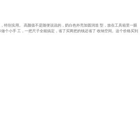
，特别实用。 高颜值不是随便说说的，奶白色外壳加圆润造 型，放在工具箱里一眼
尔做个小手 工，一把尺子全能搞定，省了买两把的钱还省了 收纳空间。这个价格买到