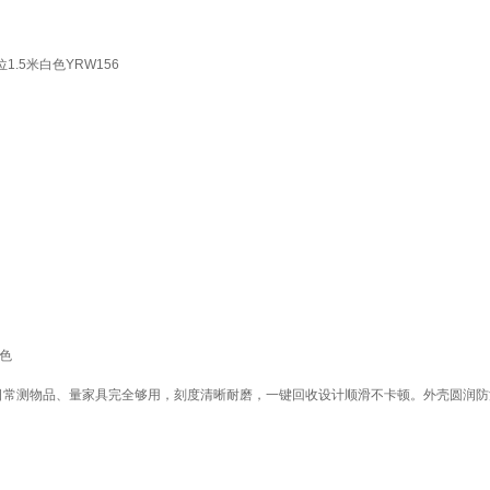
.5米白色YRW156
蓝色
日常测物品、量家具完全够用，刻度清晰耐磨，一键回收设计顺滑不卡顿。外壳圆润