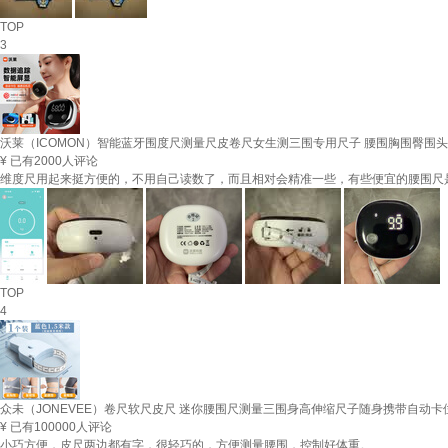
TOP
3
沃莱（ICOMON）智能蓝牙围度尺测量尺皮卷尺女生测三围专用尺子 腰围胸围臀围
¥
已有2000人评论
维度尺用起来挺方便的，不用自己读数了，而且相对会精准一些，有些便宜的腰围尺是
TOP
4
众未（JONEVEE）卷尺软尺皮尺 迷你腰围尺测量三围身高伸缩尺子随身携带自动卡位1
¥
已有100000人评论
小巧方便，皮尺两边都有字，很轻巧的，方便测量腰围，控制好体重。