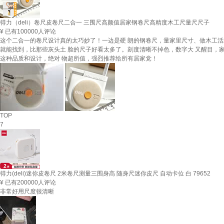
得力（deli）卷尺皮卷尺二合一 三围尺高颜值居家钢卷尺高精度木工尺量尺尺子
¥
已有100000人评论
这个二合一的卷尺设计真的太巧妙了！一边是硬 朗的钢卷尺，量家里尺寸、做木工活
就能找到，比那些灰头土 脸的尺子好看太多了。刻度清晰不掉色，数字大 又醒目，
这种品质和设计，绝对 物超所值，强烈推荐给所有居家党！
TOP
7
得力(deli)迷你皮卷尺 2米卷尺测量三围身高 随身尺迷你皮尺 自动卡位 白 79652
¥
已有200000人评论
非常好用尺度很清晰