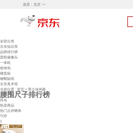
◇
送至：
北京
全部分类
京东知识库
品牌排行榜
普联摄像头
一体机
收纳包
键盘贴
键帽贴纸
京东美术馆
当前位置 :
首页
>
男士休闲裤
腰围尺子排行榜
排名
热卖商品
热门点评晒单
TOP
1