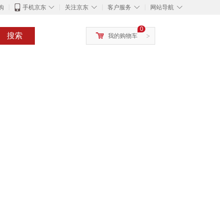
◇
◇
◇
◇
购
手机京东
关注京东
客户服务
网站导航
0
搜索
我的购物车
>