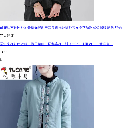
乱在江南休闲舒适夹棉保暖新中式复古棉麻短外套女冬季新款宽松棉服 黑色 均码
75人好评
买过乱在江南衣服，做工精细，面料实在，试了一下，刚刚好。非常满意。
TOP
8