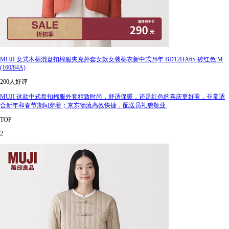
MUJI 女式木棉混盘扣棉服夹克外套女款女装棉衣新中式26年 BD12HA6S 砖红色 M
(160/84A)
200人好评
MUJI 这款中式盘扣棉服外套精致时尚，舒适保暖，还是红色的喜庆更好看，非常适
合新年和春节期间穿着；京东物流高效快捷，配送员礼貌敬业.
TOP
2