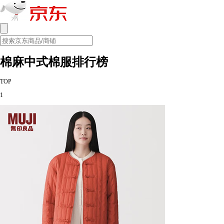
棉麻中式棉服排行榜
TOP
1