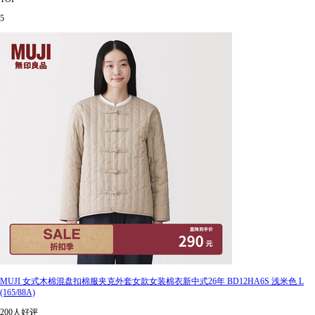
5
MUJI 女式木棉混盘扣棉服夹克外套女款女装棉衣新中式26年 BD12HA6S 浅米色 L
(165/88A)
200人好评