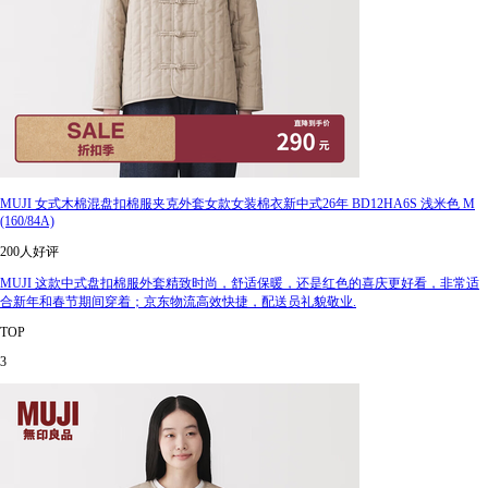
MUJI 女式木棉混盘扣棉服夹克外套女款女装棉衣新中式26年 BD12HA6S 浅米色 M
(160/84A)
200人好评
MUJI 这款中式盘扣棉服外套精致时尚，舒适保暖，还是红色的喜庆更好看，非常适
合新年和春节期间穿着；京东物流高效快捷，配送员礼貌敬业.
TOP
3