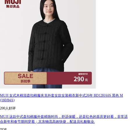
MUJI 女式木棉混盘扣棉服夹克外套女款女装棉衣新中式26年 BD12HA6S 黑色 M
(160/84A)
200人好评
MUJI 这款中式盘扣棉服外套精致时尚，舒适保暖，还是红色的喜庆更好看，非常适
合新年和春节期间穿着；京东物流高效快捷，配送员礼貌敬业.
TOP