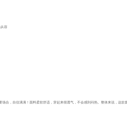
弛从容
要场合，自信满满！面料柔软舒适，穿起来很透气，不会感到闷热。整体来说，这款