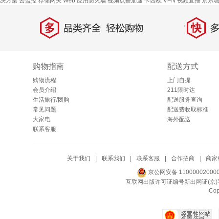
决方案
云监控
存储网关
Web 应用防火墙
视频点播加速
卡西欧
VPN
视频直播
京东
多
快
品类齐全，轻松购物
多仓
购物指南
配送方式
购物流程
上门自提
会员介绍
211限时达
生活旅行/团购
配送服务查询
常见问题
配送费收取标准
大家电
海外配送
联系客服
关于我们
|
联系我们
|
联系客服
|
合作招商
|
商家
京公网安备 11000002000
互联网出版许可证编号新出网证(京)字
Co