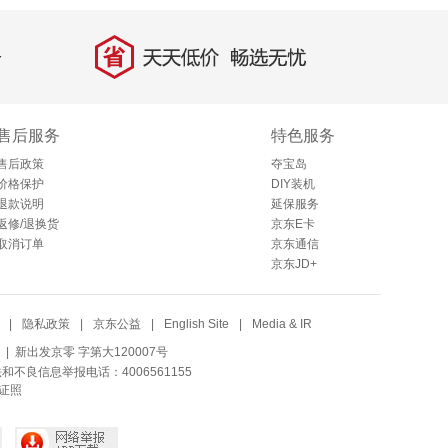
省
天天低价，畅选无忧
售后服务
特色服务
售后政策
夺宝岛
价格保护
DIY装机
退款说明
延保服务
返修/退换货
京东E卡
取消订单
京东通信
京东JD+
|
隐私政策
|
京东公益
|
English Site
|
Media & IR
| 新出发京零 字第大120007号
法和不良信息举报电话：4006561155
证照