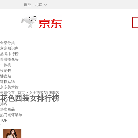
◇
送至：
北京
全部分类
京东知识库
品牌排行榜
普联摄像头
一体机
收纳包
键盘贴
键帽贴纸
京东美术馆
当前位置 :
首页
>
女士西装/西服套装
花色西装女排行榜
排名
热卖商品
热门点评晒单
TOP
1