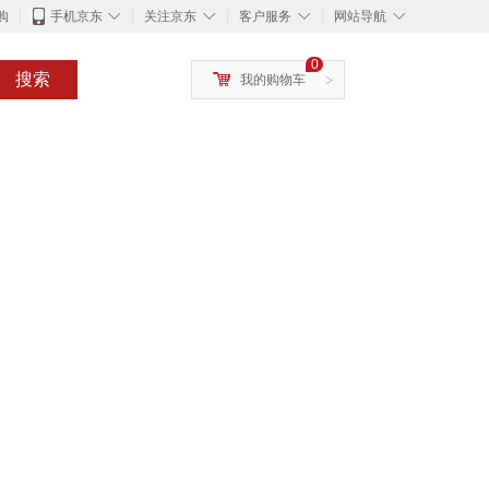
◇
◇
◇
◇
购
手机京东
关注京东
客户服务
网站导航
0
搜索
我的购物车
>