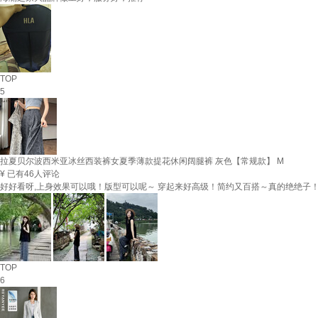
TOP
5
拉夏贝尔波西米亚冰丝西装裤女夏季薄款提花休闲阔腿裤 灰色【常规款】 M
¥
已有46人评论
好好看呀,上身效果可以哦！版型可以呢～ 穿起来好高级！简约又百搭～真的绝绝子
TOP
6