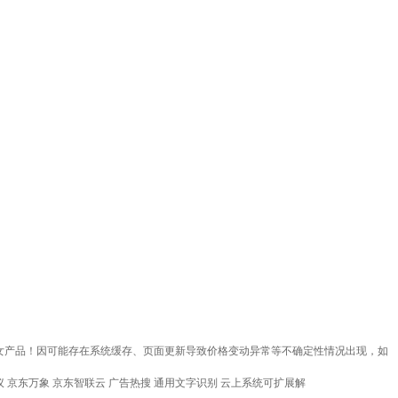
装女产品！因可能存在系统缓存、页面更新导致价格变动异常等不确定性情况出现，如
议
京东万象
京东智联云
广告热搜
通用文字识别
云上系统可扩展解