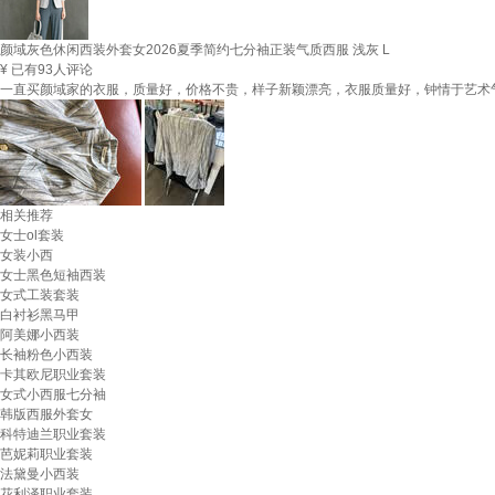
颜域灰色休闲西装外套女2026夏季简约七分袖正装气质西服 浅灰 L
¥
已有93人评论
一直买颜域家的衣服，质量好，价格不贵，样子新颖漂亮，衣服质量好，钟情于艺术气
相关推荐
女士ol套装
女装小西
女士黑色短袖西装
女式工装套装
白衬衫黑马甲
阿美娜小西装
长袖粉色小西装
卡其欧尼职业套装
女式小西服七分袖
韩版西服外套女
科特迪兰职业套装
芭妮莉职业套装
法黛曼小西装
花利泽职业套装