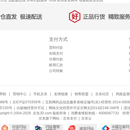
城市云
流数据总线
分布式数据库 TiDB
应用安全网关
增值税发票识别
好
直发，极速配送
正品行货，精致服务
支付方式
货到付款
在线支付
分期付款
邮局汇款
公司转账
帮助
|
营销中心
|
手机京东
|
友情链接
|
销售联盟
|
京东社区
|
风险监测
088号
| 京ICP证070359号 |
互联网药品信息服务资格证编号(京)-经营性-2014-0008
150号 |
出版物经营许可证
|
网络文化经营许可证京网文[2014]2148-348号
| 违
pyright © 2004-2026 京东JD.com 版权所有 | 消费者维权热线：4006067733
经营
京东旗下网站：
京东支付
|
京东云