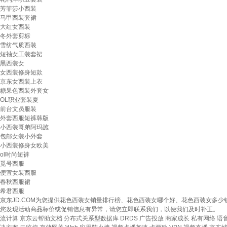
芳菲莎小西装
马甲西装套裙
大红女西装
冬外套剪标
雪纺气质西装
短袖女工装套裙
黑西装女
女西装修身短款
京东女西装上衣
糖果色西装外套女
OL职业套装夏
前台文员服装
外套西服短裤韩版
小西装哥弟阿玛施
包邮女装小外套
小西装修身女欧美
ol时尚短裤
觅号西服
便宜女装西服
春秋西服裙
希君西服
京东JD.COM为您提供花色西装女销量排行榜、花色西装女哪个好、花色西装女多
您发现活动商品标价或促销信息有异常，请您立即联系我们，以便我们及时补正。
流计算
京东云帮助文档
分布式关系型数据库 DRDS
广告投放
商家成长
私有网络
语