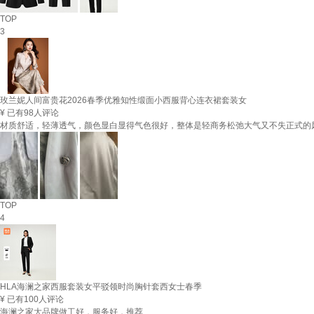
TOP
3
玫兰妮人间富贵花2026春季优雅知性缎面小西服背心连衣裙套装女
¥
已有98人评论
材质舒适，轻薄透气，颜色显白显得气色很好，整体是轻商务松弛大气又不失正式的
TOP
4
HLA海澜之家西服套装女平驳领时尚胸针套西女士春季
¥
已有100人评论
海澜之家大品牌做工好，服务好，推荐