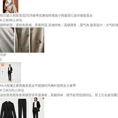
玫兰妮人间富贵花2026春季优雅知性缎面小西服背心连衣裙套装女
¥
已有98人评论
面料材质：柔软有质感，穿着舒适 其他特色：高级商务，显气色 版型设计：大气松
TOP
2
HLA海澜之家西服套装女平驳领时尚胸针套西女士春季
¥
已有100人评论
这款黑色西装套装版型非常显身材，剪裁得体，细节处理也很到位。穿上它去参加重