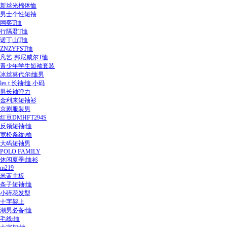
新丝光棉体恤
男士个性短袖
网奕T恤
行隔君T恤
诺丁山T恤
ZNZYFST恤
凡艺·邦尼威尔T恤
青少年学生短袖套装
冰丝莫代尔t恤男
les t 长袖t恤 小码
男长袖弹力
金利来短袖衫
京剧服装男
红豆DMHFT294S
反领短袖t恤
宽松条纹t桖
大码短袖男
POLO FAMILY
休闲夏季t恤衫
m219
米蓝主板
条子短袖t恤
小碎花发型
十字架上
潮男必备t恤
毛线t恤