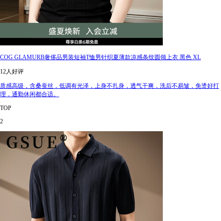
COG GLAMURB奢侈品男装短袖T恤男针织夏薄款凉感条纹圆领上衣 黑色 XL
12人好评
质感高级，含桑蚕丝，低调有光泽，上身不扎身，透气干爽，洗后不易皱，免烫好打
理，通勤休闲都合适。
TOP
2