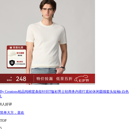
By Creations柏品纯棉竖条纹针织T恤衫男士轻商务内搭打底衫休闲圆领套头短袖t 白色
L
8人好评
简单大方，喜欢
TOP
5