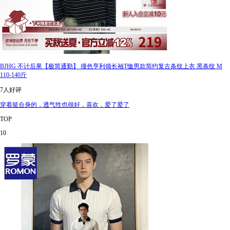
BJHG 不计后果【极简通勤】 撞色亨利领长袖T恤男款简约复古条纹上衣 黑条纹 M
110-140斤
7人好评
穿着挺合身的，透气性也很好，喜欢，爱了爱了
TOP
10