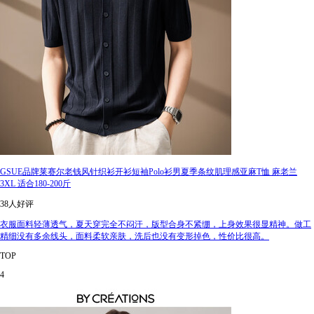
GSUE品牌莱赛尔老钱风针织衫开衫短袖Polo衫男夏季条纹肌理感亚麻T恤 麻老兰
3XL 适合180-200斤
38人好评
衣服面料轻薄透气，夏天穿完全不闷汗，版型合身不紧绷，上身效果很显精神。做工
精细没有多余线头，面料柔软亲肤，洗后也没有变形掉色，性价比很高。
TOP
4