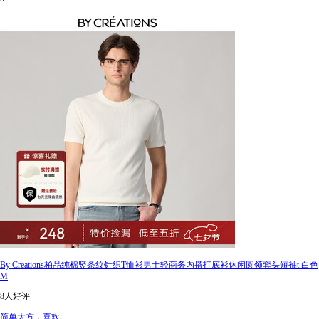
By Creations柏品纯棉竖条纹针织T恤衫男士轻商务内搭打底衫休闲圆领套头短袖t 白色
M
8人好评
简单大方，喜欢