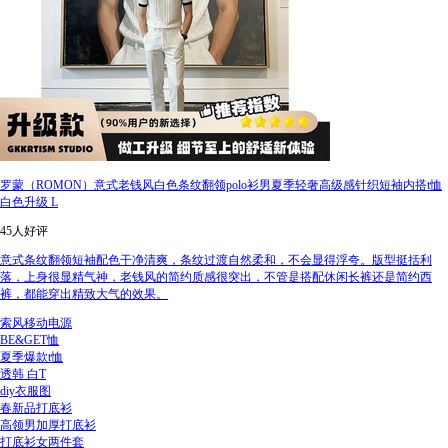
罗蒙（ROMON）意式老钱风白色条纹翻领polo衫男夏季轻奢高级感针织短袖内搭t恤
白色升级 L
45人好评
意式条纹翻领短袖配色干净清爽，条纹过渡自然柔和，不会显得浮夸。版型挺括利
落，上身很显精气神，老钱风的简约质感很突出，不管是搭配休闲长裤还是简约西
裤，都能穿出精致大气的效果。
索风移动电源
BE&GET恤
夏季爆款t恤
透韩 白T
diy衣服图
春新品打底衫
高领男加厚打底衫
打底衫女两件套