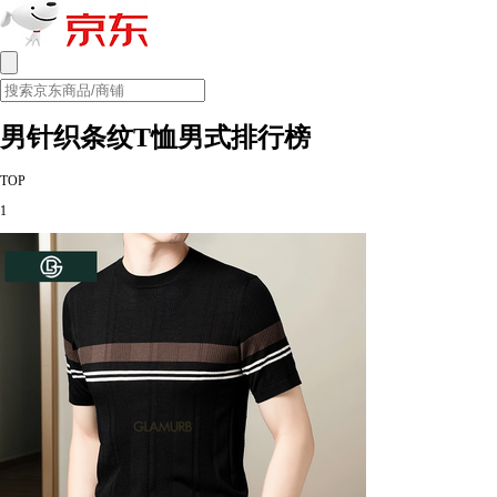
男针织条纹T恤男式排行榜
TOP
1