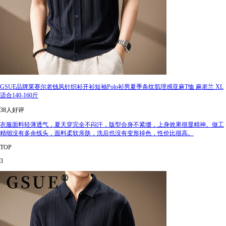
GSUE品牌莱赛尔老钱风针织衫开衫短袖Polo衫男夏季条纹肌理感亚麻T恤 麻老兰 XL
适合140-160斤
38人好评
衣服面料轻薄透气，夏天穿完全不闷汗，版型合身不紧绷，上身效果很显精神。做工
精细没有多余线头，面料柔软亲肤，洗后也没有变形掉色，性价比很高。
TOP
3