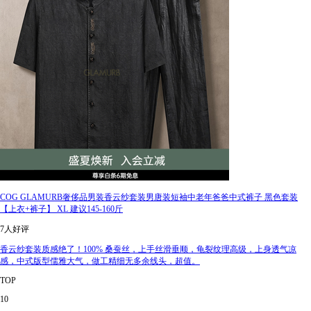
COG GLAMURB奢侈品男装香云纱套装男唐装短袖中老年爸爸中式裤子 黑色套装
【上衣+裤子】 XL 建议145-160斤
7人好评
香云纱套装质感绝了！100% 桑蚕丝，上手丝滑垂顺，龟裂纹理高级，上身透气凉
感，中式版型儒雅大气，做工精细无多余线头，超值。
TOP
10