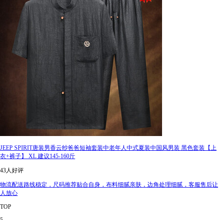
JEEP SPIRIT唐装男香云纱爸爸短袖套装中老年人中式夏装中国风男装 黑色套装【上
衣+裤子】 XL 建议145-160斤
43人好评
物流配送路线稳定，尺码推荐贴合自身，布料细腻亲肤，边角处理细腻，客服售后让
人放心
TOP