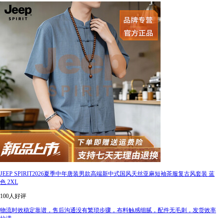
JEEP SPIRIT2026夏季中年唐装男款高端新中式国风天丝亚麻短袖茶服复古风套装 蓝
色 2XL
100人好评
物流时效稳定靠谱，售后沟通没有繁琐步骤，布料触感细腻，配件无毛刺，发货效率