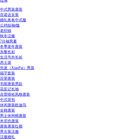
拉满
中式男装唐装
百诺达女装
婚礼爸爸中式服
公鸡短袖t恤
老织锦
秋冬汉服
7分袖男夏
冬季老年唐装
东黎长衫
生活号外长衫
杰士派
先派（XianPai）男装
福字套装
百荣唐装
毛呢唐装男款
花笙记长袖
吉普嘻哈风格唐装
中式背包
休闲唐装欧迪鸟
全棉唐装
男士休闲棉唐装
米尼也唐装
唐装唐装红都
男古装汉服
汉服婚礼