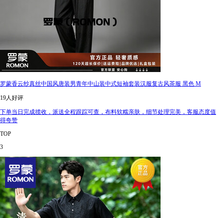
罗蒙香云纱真丝中国风唐装男青年中山装中式短袖套装汉服复古风茶服 黑色 M
19人好评
下单当日完成揽收，派送全程跟踪可查，布料软糯亲肤，细节处理完美，客服态度值
得夸赞
TOP
3