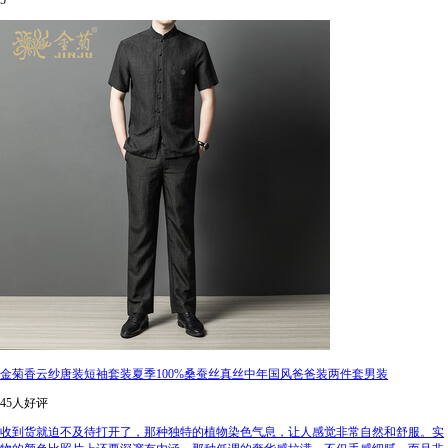
5
金菊香云纱唐装短袖套装夏季100%桑蚕丝真丝中年国风爸爸装两件套男装
45人好评
收到货就迫不及待打开了，那种独特的植物染色气息，让人感觉非常自然和舒服。实