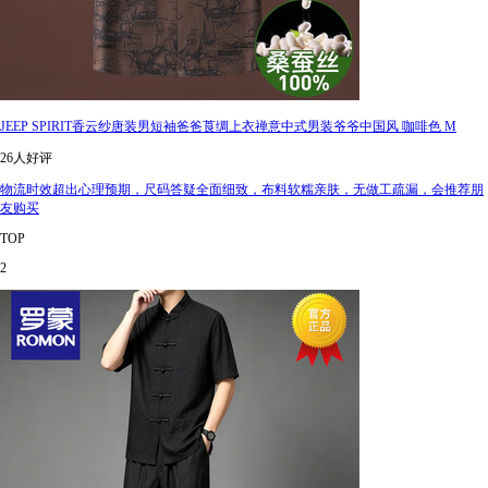
JEEP SPIRIT香云纱唐装男短袖爸爸莨绸上衣禅意中式男装爷爷中国风 咖啡色 M
26人好评
物流时效超出心理预期，尺码答疑全面细致，布料软糯亲肤，无做工疏漏，会推荐朋
友购买
TOP
2