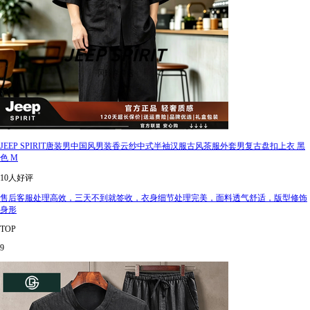
JEEP SPIRIT唐装男中国风男装香云纱中式半袖汉服古风茶服外套男复古盘扣上衣 黑
色 M
10人好评
售后客服处理高效，三天不到就签收，衣身细节处理完美，面料透气舒适，版型修饰
身形
TOP
9