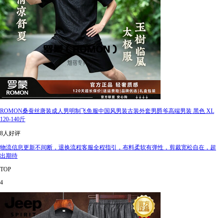
ROMON桑蚕丝唐装成人男明制飞鱼服中国风男装古装外套男爵爷高端男装 黑色 XL
120-140斤
8人好评
物流信息更新不间断，退换流程客服全程指引，布料柔软有弹性，剪裁宽松自在，超
出期待
TOP
4