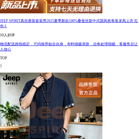
JEEP SPIRIT真丝唐装套装男2025夏季新款100%桑蚕丝新中式国风爸爸装龙凤上衣 红
色 L
10人好评
物流配送路线稳定，尺码推荐贴合自身，布料细腻亲肤，边角处理细腻，客服售后让
人放心
TOP
7