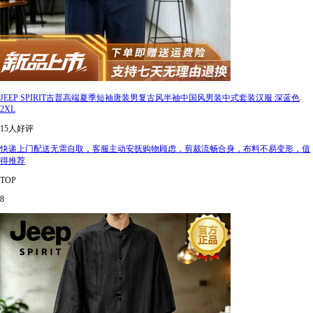
JEEP SPIRIT吉普高端夏季短袖唐装男复古风半袖中国风男装中式套装汉服 深蓝色
2XL
15人好评
快递上门配送无需自取，客服主动安抚购物顾虑，剪裁流畅合身，布料不易变形，值
得推荐
TOP
8