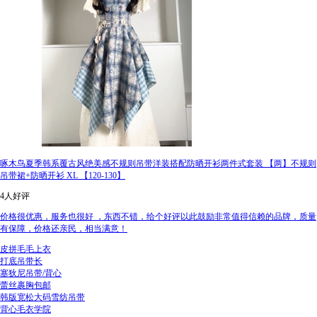
啄木鸟夏季韩系覆古风绝美感不规则吊带洋装搭配防晒开衫两件式套装 【两】不规则
吊带裙+防晒开衫 XL 【120-130】
4人好评
价格很优惠，服务也很好 ，东西不错，给个好评以此鼓励非常值得信赖的品牌，质量
有保障，价格还亲民，相当满意！
皮拼毛毛上衣
打底吊带长
塞狄尼吊带/背心
蕾丝裹胸包邮
韩版宽松大码雪纺吊带
背心毛衣学院