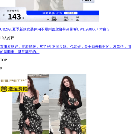
UR2026夏季新款女装休闲不规则蕾丝绑带吊带衫UWH260066+ 本白 S
10人好评
衣服质感好，穿着舒服，买了3件不同尺码。包装好，是全新未拆封的。发货快，用
的是顺丰。满意满意的。
TOP
9