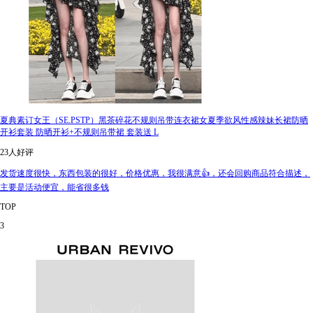
夏典素订女王（SE.PSTP）黑茶碎花不规则吊带连衣裙女夏季欲风性感辣妹长裙防晒
开衫套装 防晒开衫+不规则吊带裙 套装送 L
23人好评
发货速度很快，东西包装的很好，价格优惠，我很满意👍，还会回购商品符合描述，
主要是活动便宜，能省很多钱
TOP
3