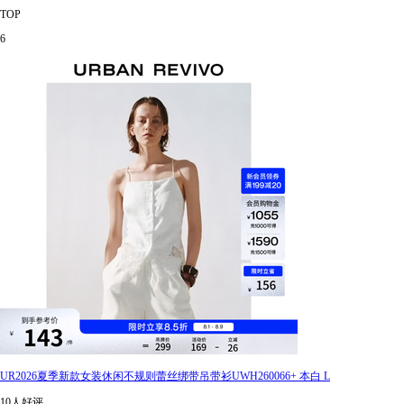
TOP
6
UR2026夏季新款女装休闲不规则蕾丝绑带吊带衫UWH260066+ 本白 L
10人好评