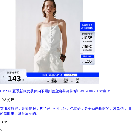
UR2026夏季新款女装休闲不规则蕾丝绑带吊带衫UWH260066+ 本白 M
10人好评
衣服质感好，穿着舒服，买了3件不同尺码。包装好，是全新未拆封的。发货快，用
的是顺丰。满意满意的。
TOP
5