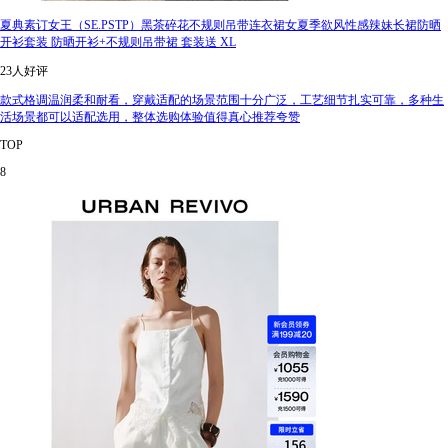
夏典素订女王（SE.PSTP）黑茶碎花不规则吊带连衣裙女夏季欲风性感辣妹长裙防晒
开衫套装 防晒开衫+不规则吊带裙 套装送 XL
23人好评
款式格调温润柔和耐看，穿戴适配的场景范围十分广泛，工艺细节扎实可靠，多种生
活场景都可以适配选用，整体选购体验值得真心推荐夸赞
TOP
8