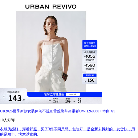
UR2026夏季新款女装休闲不规则蕾丝绑带吊带衫UWH260066+ 本白 XS
10人好评
衣服质感好，穿着舒服，买了3件不同尺码。包装好，是全新未拆封的。发货快，用
的是顺丰。满意满意的。