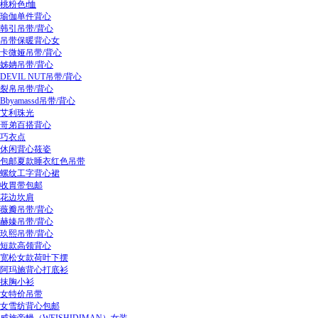
桃粉色t恤
瑜伽单件背心
韩引吊带/背心
吊带保暖背心女
卡微娅吊带/背心
姊姌吊带/背心
DEVIL NUT吊带/背心
裂帛吊带/背心
Bbyamassd吊带/背心
艾利珠光
哥弟百搭背心
巧衣点
休闲背心筱姿
包邮夏款睡衣红色吊带
螺纹工字背心裙
收胃带包邮
花边坎肩
薇瓣吊带/背心
赫嫀吊带/背心
玖熙吊带/背心
短款高领背心
宽松女款荷叶下摆
阿玛施背心打底衫
抹胸小衫
女特价吊带
女雪纺背心包邮