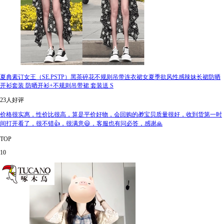
夏典素订女王（SE.PSTP）黑茶碎花不规则吊带连衣裙女夏季欲风性感辣妹长裙防晒
开衫套装 防晒开衫+不规则吊带裙 套装送 S
23人好评
价格很实惠，性价比很高，算是平价好物，会回购的🎁宝贝质量很好，收到货第一时
间打开看了，很不错👍，很满意😃，客服也有问必答，感谢🙏
TOP
10